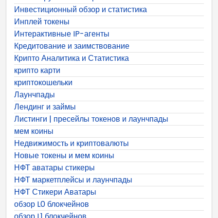
Инвестиционный обзор и статистика
Инплей токены
Интерактивные IP-агенты
Кредитование и заимствование
Крипто Аналитика и Статистика
крипто карти
криптокошельки
Лаунчпады
Лендинг и займы
Листинги | пресейлы токенов и лаунчпады
мем коины
Недвижимость и криптовалюты
Новые токены и мем коины
НФТ аватары стикеры
НФТ маркетплейсы и лаунчпады
НФТ Стикери Аватары
обзор L0 блокчейнов
обзор L1 блокчейнов