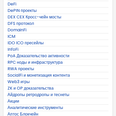
DeFi
DePIN проекты
DEX CEX Кросс-чейн мосты
DFS протокол
DomainFi
ICM
IDO ICO пресейлы
InfoFi
PoA Доказательство активности
RPC ноды и инфраструктура
RWA проекты
SocialFi и монетизация контента
Web3 игры
ZK и OP доказательства
Айдропы ретродропы и теснеты
Акции
Аналитические инструменты
Аптос Блокчейн