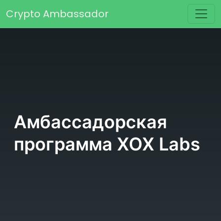
Перейти к содержимому
Crypto Ambassador
Основная навигация
Амбассадорская
программа XOX Labs