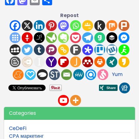
Facebook
Mastodon
Email
Отправить
Repost
Yum
Categories
CeDeFi
CPA маркетинг