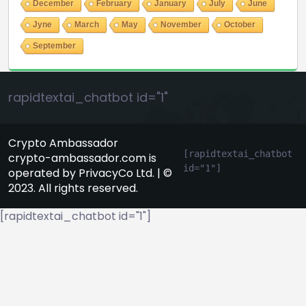
December
February
January
July
June
Jyne
March
May
November
October
September
rapidtextai_chatbot id="1"
Crypto Ambassador
[rapidtextai_chatbot 
crypto-ambassador.com is
id="1"]
operated by PrivacyCo Ltd. | ©
2023. All rights reserved.
[rapidtextai_chatbot id="1"]