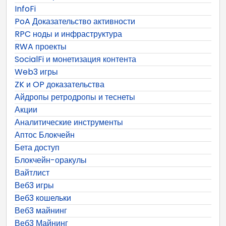
InfoFi
PoA Доказательство активности
RPC ноды и инфраструктура
RWA проекты
SocialFi и монетизация контента
Web3 игры
ZK и OP доказательства
Айдропы ретродропы и теснеты
Акции
Аналитические инструменты
Аптос Блокчейн
Бета доступ
Блокчейн-оракулы
Вайтлист
Веб3 игры
Веб3 кошельки
Веб3 майнинг
Веб3 Майнинг