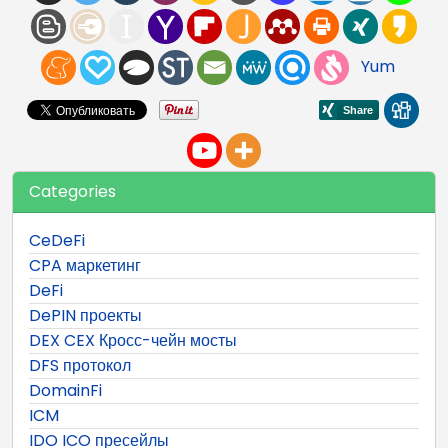
Yum
Categories
CeDeFi
CPA маркетинг
DeFi
DePIN проекты
DEX CEX Кросс-чейн мосты
DFS протокол
DomainFi
ICM
IDO ICO пресейлы