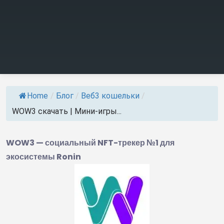
Home
/
Блог
/
Веб3 кошельки
/
WOW3 скачать | Мини-игры...
WOW3 — социальный NFT-трекер №1 для
экосистемы Ronin