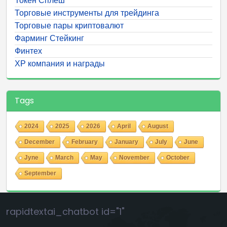
Токен Сплеш
Торговые инструменты для трейдинга
Торговые пары криптовалют
Фарминг Стейкинг
Финтех
ХР компания и награды
Tags
2024
2025
2026
April
August
December
February
January
July
June
Jyne
March
May
November
October
September
rapidtextai_chatbot id="1"