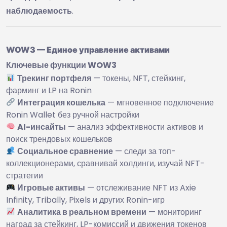
наблюдаемость
.
WOW3 — Единое управление активами
Ключевые функции WOW3
Трекинг портфеля
— токены, NFT, стейкинг,
фарминг и LP на Ronin
Интеграция кошелька
— мгновенное подключение
Ronin Wallet без ручной настройки
AI-инсайты
— анализ эффективности активов и
поиск трендовых кошельков
Социальное сравнение
— следи за топ-
коллекционерами, сравнивай холдинги, изучай NFT-
стратегии
Игровые активы
— отслеживание NFT из Axie
Infinity, Tribally, Pixels и других Ronin-игр
Аналитика в реальном времени
— мониторинг
наград за стейкинг, LP-комиссий и движения токенов