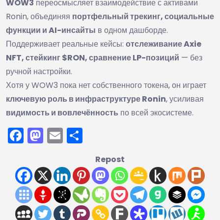
WOW3
переосмысляет взаимодействие с активами
Ronin, объединяя
портфельный трекинг, социальные
функции и AI-инсайты
в одном дашборде.
Поддерживает реальные кейсы:
отслеживание Axie
NFT, стейкинг $RON, сравнение LP-позиций
— без
ручной настройки.
Хотя у WOW3 пока нет собственного токена, он играет
ключевую роль в инфраструктуре Ronin
, усиливая
видимость и вовлечённость
по всей экосистеме.
Facebook
Mastodon
Email
Отправить
Repost