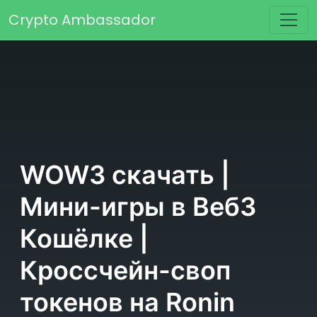
Перейти к содержимому
Crypto Ambassador
Основная навигация
WOW3 скачать |
Мини-игры в Веб3
Кошёлке |
Кроссчейн-своп
токенов на Ronin