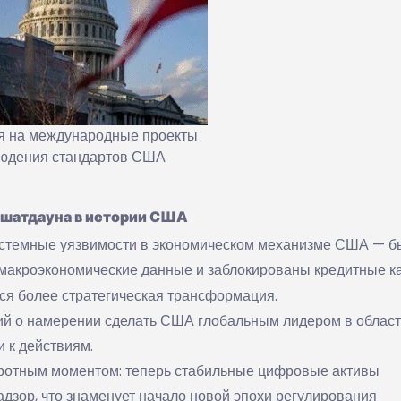
я на международные проекты
людения стандартов США
 шатдауна в истории США
истемные уязвимости в экономическом механизме США — б
макроэкономические данные и заблокированы кредитные к
тся более стратегическая трансформация.
ий о намерении сделать США глобальным лидером в облас
и к действиям.
ротным моментом: теперь стабильные цифровые активы
дзор, что знаменует начало новой эпохи регулирования