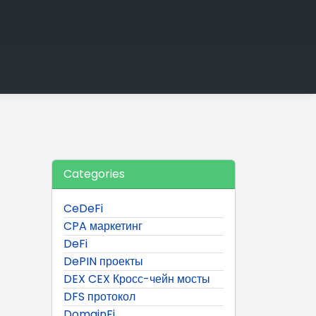
Categories
CeDeFi
CPA маркетинг
DeFi
DePIN проекты
DEX CEX Кросс-чейн мосты
DFS протокол
DomainFi