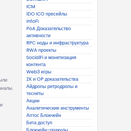
ICM
IDO ICO пресейлы
InfoFi
PoA Доказательство
активности
RPC ноды и инфраструктура
RWA проекты
SocialFi и монетизация
контента
Web3 игры
ZK и OP доказательства
ыли
Айдропы ретродропы и
аналы.
теснеты
Акции
ти
Аналитические инструменты
Аптос Блокчейн
Бета доступ
Блокчейн-оракулы