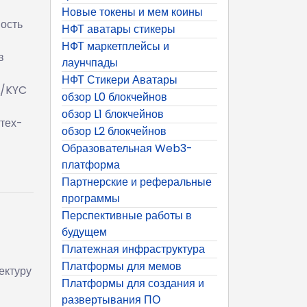
Новые токены и мем коины
ность
НФТ аватары стикеры
НФТ маркетплейсы и
в
лаунчпады
НФТ Стикери Аватары
L/KYC
обзор L0 блокчейнов
обзор L1 блокчейнов
тех-
обзор L2 блокчейнов
Образовательная Web3-
платформа
Партнерские и реферальные
программы
Перспективные работы в
будущем
Платежная инфраструктура
Платформы для мемов
ектуру
Платформы для создания и
развертывания ПО