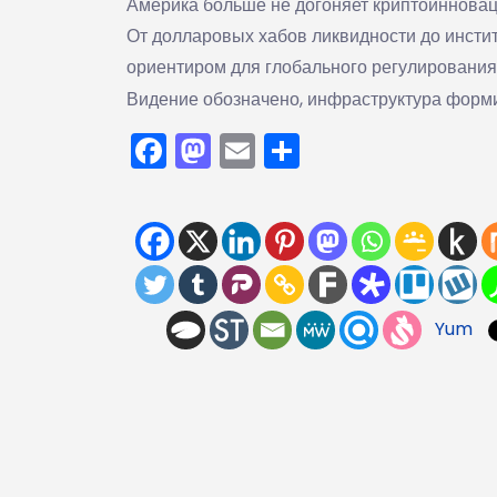
Америка больше не догоняет криптоинновац
От долларовых хабов ликвидности до инсти
ориентиром для глобального регулировани
Видение обозначено, инфраструктура форми
Facebook
Mastodon
Email
Отправить
Yum