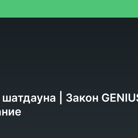
я
шатдауна | Закон GENIUS
ание