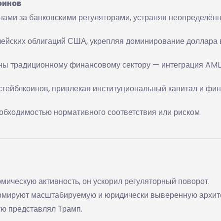
оинов
инами за банковскими регуляторами, устраняя неопределён
чейских облигаций США, укрепляя доминирование доллара 
тны традиционному финансовому сектору — интеграция AM
тейблкоинов, привлекая институциональный капитал и фин
обходимостью нормативного соответствия или риском
мическую активность, он ускорил регуляторный поворот.
рмируют масштабируемую и юридически выверенную архит
ую представлял Трамп.