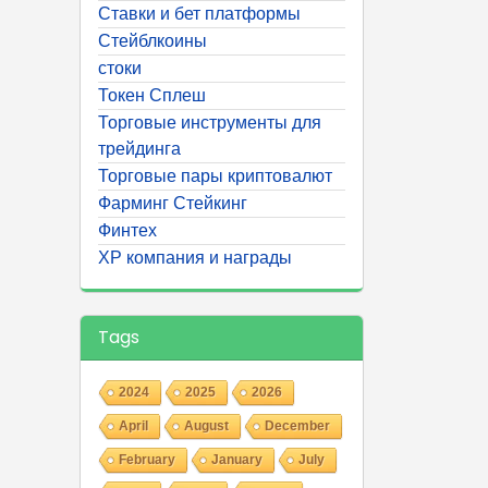
Ставки и бет платформы
Стейблкоины
стоки
Токен Сплеш
Торговые инструменты для
трейдинга
Торговые пары криптовалют
Фарминг Стейкинг
Финтех
ХР компания и награды
Tags
2024
2025
2026
April
August
December
February
January
July