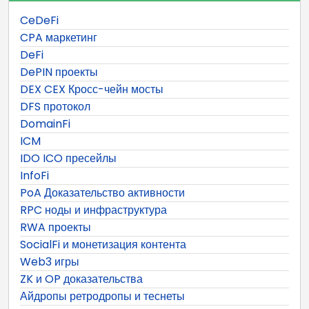
CeDeFi
CPA маркетинг
DeFi
DePIN проекты
DEX CEX Кросс-чейн мосты
DFS протокол
DomainFi
ICM
IDO ICO пресейлы
InfoFi
PoA Доказательство активности
RPC ноды и инфраструктура
RWA проекты
SocialFi и монетизация контента
Web3 игры
ZK и OP доказательства
Айдропы ретродропы и теснеты