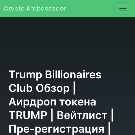
Перейти к содержимому
Crypto Ambassador
Основная навигация
Trump Billionaires
Club Обзор |
Аирдроп токена
TRUMP | Вейтлист |
Пре-регистрация |