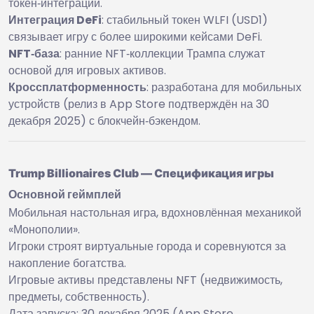
токен‑интеграции.
Интеграция DeFi
: стабильный токен WLFI (USD1)
связывает игру с более широкими кейсами DeFi.
NFT‑база
: ранние NFT‑коллекции Трампа служат
основой для игровых активов.
Кроссплатформенность
: разработана для мобильных
устройств (релиз в App Store подтверждён на 30
декабря 2025) с блокчейн‑бэкендом.
Trump Billionaires Club — Спецификация игры
Основной геймплей
Мобильная настольная игра, вдохновлённая механикой
«Монополии».
Игроки строят виртуальные города и соревнуются за
накопление богатства.
Игровые активы представлены NFT (недвижимость,
предметы, собственность).
Дата запуска: 30 декабря 2025 (App Store