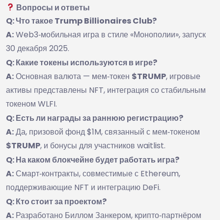
Вопросы и ответы
Q: Что такое Trump Billionaires Club?
A:
Web3‑мобильная игра в стиле «Монополии», запуск
30 декабря 2025.
Q: Какие токены используются в игре?
A:
Основная валюта — мем‑токен
$TRUMP
, игровые
активы представлены NFT, интеграция со стабильным
токеном WLFI.
Q: Есть ли награды за раннюю регистрацию?
A:
Да, призовой фонд $1M, связанный с мем‑токеном
$TRUMP
, и бонусы для участников waitlist.
Q: На каком блокчейне будет работать игра?
A:
Смарт‑контракты, совместимые с Ethereum,
поддерживающие NFT и интеграцию DeFi.
Q: Кто стоит за проектом?
A:
Разработано Биллом Занкером, крипто‑партнёром