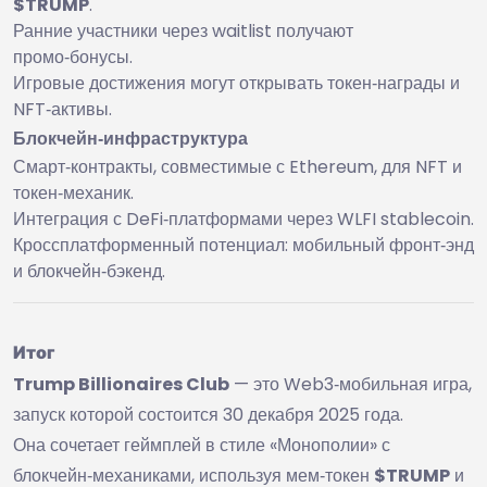
$TRUMP
.
Ранние участники через waitlist получают
промо‑бонусы.
Игровые достижения могут открывать токен‑награды и
NFT‑активы.
Блокчейн‑инфраструктура
Смарт‑контракты, совместимые с Ethereum, для NFT и
токен‑механик.
Интеграция с DeFi‑платформами через WLFI stablecoin.
Кроссплатформенный потенциал: мобильный фронт‑энд
и блокчейн‑бэкенд.
Итог
Trump Billionaires Club
— это Web3‑мобильная игра,
запуск которой состоится 30 декабря 2025 года.
Она сочетает геймплей в стиле «Монополии» с
блокчейн‑механиками, используя мем‑токен
$TRUMP
и