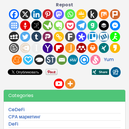
Repost
Yum
Categories
CeDeFi
CPA маркетинг
DeFi