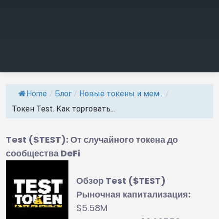
Home
/
Блог
/
Новые токены и мем...
/
Токен Test. Как торговать...
Test ($TEST): От случайного токена до
сообщества DeFi
Обзор Test ($TEST)
Рыночная капитализация:
$5.58M