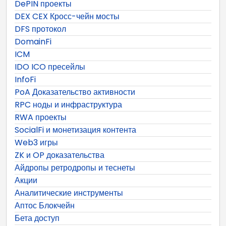
DePIN проекты
DEX CEX Кросс-чейн мосты
DFS протокол
DomainFi
ICM
IDO ICO пресейлы
InfoFi
PoA Доказательство активности
RPC ноды и инфраструктура
RWA проекты
SocialFi и монетизация контента
Web3 игры
ZK и OP доказательства
Айдропы ретродропы и теснеты
Акции
Аналитические инструменты
Аптос Блокчейн
Бета доступ