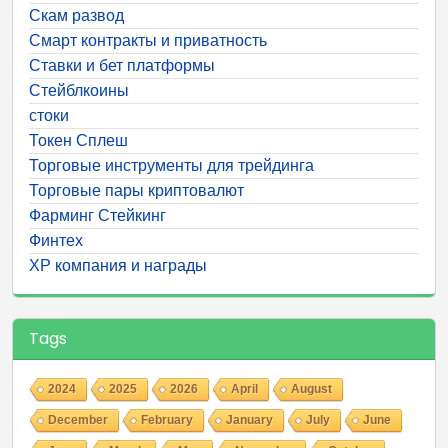
Скам развод
Смарт контракты и приватность
Ставки и бет платформы
Стейблкоины
стоки
Токен Сплеш
Торговые инструменты для трейдинга
Торговые пары криптовалют
Фарминг Стейкинг
Финтех
ХР компания и награды
Tags
2024
2025
2026
April
August
December
February
January
July
June