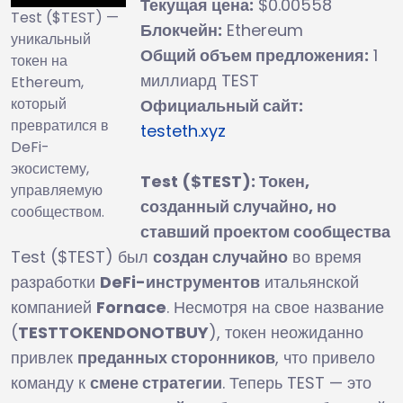
Текущая цена:
$0.00558
Test ($TEST) —
Блокчейн:
Ethereum
уникальный
Общий объем предложения:
1
токен на
миллиард TEST
Ethereum,
который
Официальный сайт:
превратился в
testeth.xyz
DeFi-
экосистему,
Test ($TEST): Токен,
управляемую
созданный случайно, но
сообществом.
ставший проектом сообщества
Test ($TEST) был
создан случайно
во время
разработки
DeFi-инструментов
итальянской
компанией
Fornace
. Несмотря на свое название
(
TESTTOKENDONOTBUY
), токен неожиданно
привлек
преданных сторонников
, что привело
команду к
смене стратегии
. Теперь TEST — это