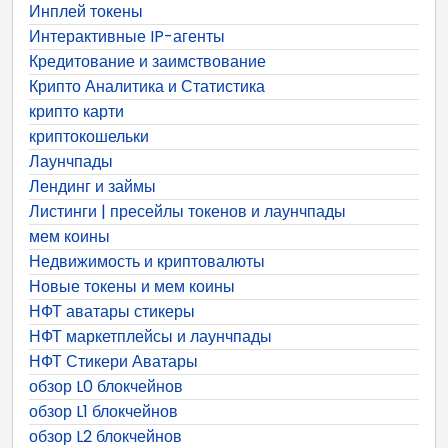
Инплей токены
Интерактивные IP-агенты
Кредитование и заимствование
Крипто Аналитика и Статистика
крипто карти
криптокошельки
Лаунчпады
Лендинг и займы
Листинги | пресейлы токенов и лаунчпады
мем коины
Недвижимость и криптовалюты
Новые токены и мем коины
НФТ аватары стикеры
НФТ маркетплейсы и лаунчпады
НФТ Стикери Аватары
обзор L0 блокчейнов
обзор L1 блокчейнов
обзор L2 блокчейнов