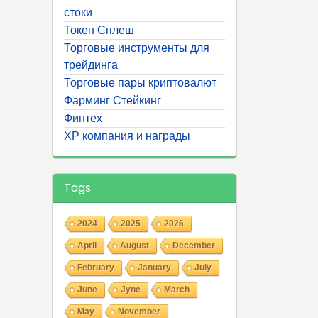
стоки
Токен Сплеш
Торговые инструменты для
трейдинга
Торговые пары криптовалют
Фарминг Стейкинг
Финтех
ХР компания и награды
Tags
2024
2025
2026
April
August
December
February
January
July
June
Jyne
March
May
November