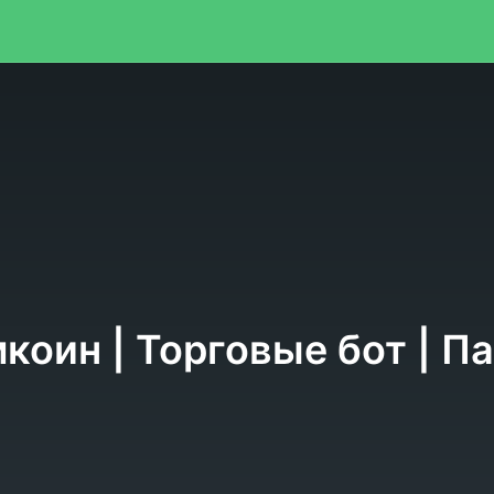
я
коин | Торговые бот | П