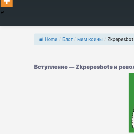
Home
/
Блог
/
мем коины
/
Zkpepesbots
Вступление — Zkpepesbots и рев