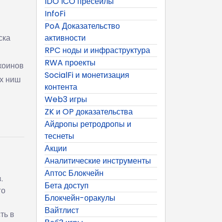
IDO ICO пресейлы
InfoFi
PoA Доказательство
ска
активности
RPC ноды и инфраструктура
RWA проекты
коинов
SocialFi и монетизация
ых ниш
контента
Web3 игры
ZK и OP доказательства
Айдропы ретродропы и
теснеты
Акции
Аналитические инструменты
Аптос Блокчейн
.
Бета доступ
го
Блокчейн-оракулы
Вайтлист
ть в