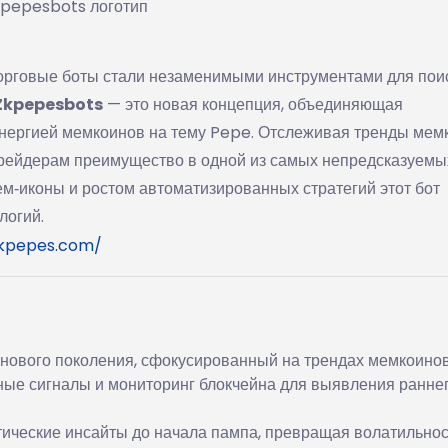
pepesbots логотип
орговые боты стали незаменимыми инструментами для пои
Zkpepesbots
— это новая концепция, объединяющая
энергией мемкоинов на тему Pepe. Отслеживая тренды мем
трейдерам преимущество в одной из самых непредсказуем
м‑иконы и ростом автоматизированных стратегий этот бот
логий.
zkpepes.com/
 нового поколения, сфокусированный на трендах мемкоинов
ные сигналы и мониторинг блокчейна для выявления ранне
тические инсайты до начала пампа, превращая волатильнос