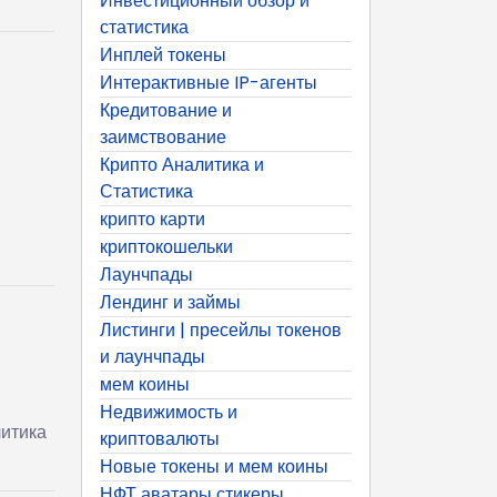
Инвестиционный обзор и
статистика
Инплей токены
Интерактивные IP-агенты
Кредитование и
заимствование
Крипто Аналитика и
Статистика
крипто карти
криптокошельки
Лаунчпады
Лендинг и займы
Листинги | пресейлы токенов
и лаунчпады
мем коины
Недвижимость и
литика
криптовалюты
Новые токены и мем коины
НФТ аватары стикеры