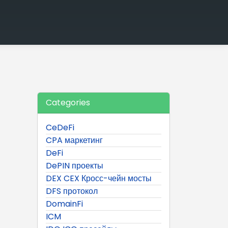
Categories
CeDeFi
CPA маркетинг
DeFi
DePIN проекты
DEX CEX Кросс-чейн мосты
DFS протокол
DomainFi
ICM