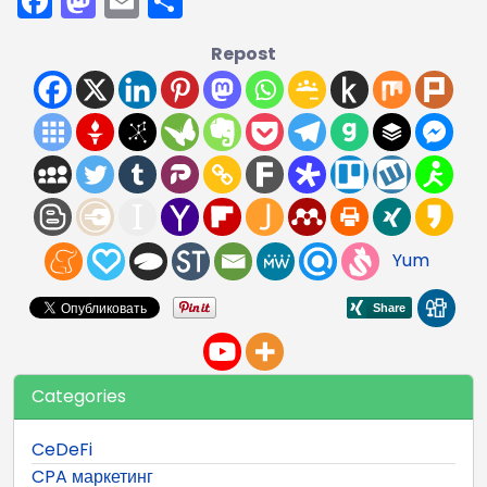
Facebook
Mastodon
Email
Отправить
Repost
Yum
Categories
CeDeFi
CPA маркетинг