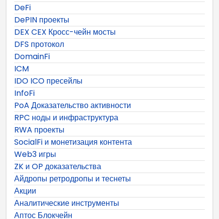
DeFi
DePIN проекты
DEX CEX Кросс-чейн мосты
DFS протокол
DomainFi
ICM
IDO ICO пресейлы
InfoFi
PoA Доказательство активности
RPC ноды и инфраструктура
RWA проекты
SocialFi и монетизация контента
Web3 игры
ZK и OP доказательства
Айдропы ретродропы и теснеты
Акции
Аналитические инструменты
Аптос Блокчейн