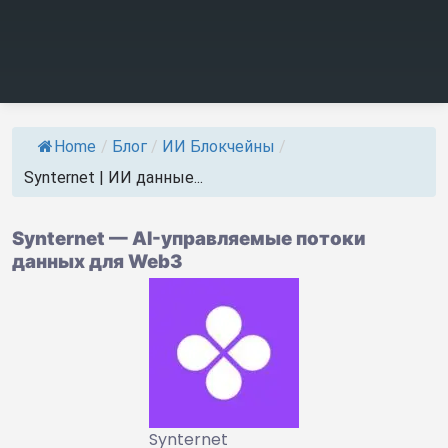
Home
/
Блог
/
ИИ Блокчейны
/
Synternet | ИИ данные...
Synternet — AI-управляемые потоки
данных для Web3
Synternet