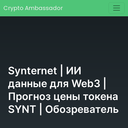
Перейти к содержимому
Crypto Ambassador
Основная навигация
Synternet | ИИ
данные для Web3 |
Прогноз цены токена
SYNT | Обозреватель