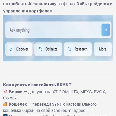
потреблять AI-аналитику
в сферах
DeFi, трейдинга и
управления портфелем
.
Как купить и застейкать $SYNT
Биржи
— доступен на XT.COM, HTX, MEXC, BVOX,
CoinEx
Кошелёк
— переведи SYNT с кастодиального
кошелька биржи на свой Ethereum-адрес