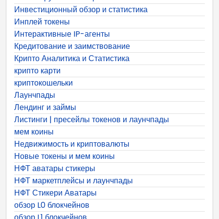
Инвестиционный обзор и статистика
Инплей токены
Интерактивные IP-агенты
Кредитование и заимствование
Крипто Аналитика и Статистика
крипто карти
криптокошельки
Лаунчпады
Лендинг и займы
Листинги | пресейлы токенов и лаунчпады
мем коины
Недвижимость и криптовалюты
Новые токены и мем коины
НФТ аватары стикеры
НФТ маркетплейсы и лаунчпады
НФТ Стикери Аватары
обзор L0 блокчейнов
обзор L1 блокчейнов