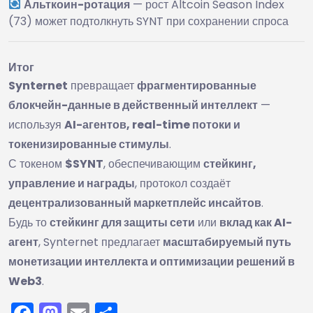
Альткоин-ротация
— рост Altcoin Season Index
(73) может подтолкнуть SYNT при сохранении спроса
Итог
Synternet
превращает
фрагментированные
блокчейн-данные в действенный интеллект
—
используя
AI-агентов, real-time потоки и
токенизированные стимулы
.
С токеном
$SYNT
, обеспечивающим
стейкинг,
управление и награды
, протокол создаёт
децентрализованный маркетплейс инсайтов
.
Будь то
стейкинг для защиты сети
или
вклад как AI-
агент
, Synternet предлагает
масштабируемый путь
монетизации интеллекта и оптимизации решений в
Web3
.