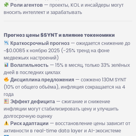
Роли агентов
— проекты, KOL и инсайдеры могут
вносить интеллект и зарабатывать
Прогноз цены $SYNT и влияние токеномики
Краткосрочный прогноз
— ожидается снижение до
~$0.0085 к ноябрю 2025 (−25% тренд на фоне
медвежьих настроений)
Волатильность
— 15% в месяц, только 33% зелёных
дней в последних циклах
Дисциплина предложения
— сожжено 130M SYNT
(10% от общего объёма), инфляция сокращается на 4
года
Эффект дефицита
— сжигание и снижение
инфляции могут стабилизировать цену и улучшить
долгосрочную оценку
Риск адаптации
— восстановление цены зависит от
активности в real-time data layer и AI-экосистеме