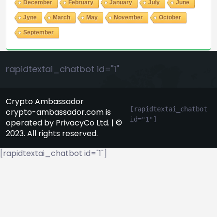
December
February
January
July
June
Jyne
March
May
November
October
September
rapidtextai_chatbot id="1"
Crypto Ambassador
[rapidtextai_chatbot 
crypto-ambassador.com is
id="1"]
operated by PrivacyCo Ltd. | ©
2023. All rights reserved.
[rapidtextai_chatbot id="1"]