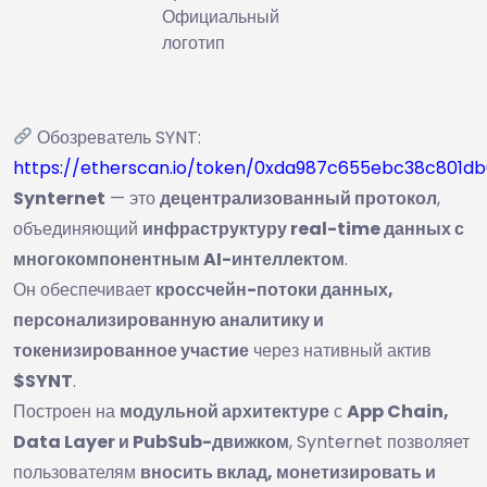
Официальный
логотип
Обозреватель SYNT:
https://etherscan.io/token/0xda987c655ebc38c801d
Synternet
— это
децентрализованный протокол
,
объединяющий
инфраструктуру real-time данных с
многокомпонентным AI-интеллектом
.
Он обеспечивает
кроссчейн-потоки данных,
персонализированную аналитику и
токенизированное участие
через нативный актив
$SYNT
.
Построен на
модульной архитектуре
с
App Chain,
Data Layer и PubSub-движком
, Synternet позволяет
пользователям
вносить вклад, монетизировать и