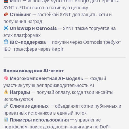
Мост
— используй Synternet Bridge для переноса
SYNT с Ethereum на нативную цепочку
Стейкинг
— застейкай SYNT для защиты сети и
получения наград
Uniswap и Osmosis
— SYNT также торгуется на
этих платформах
IBC-поддержка
— покупки через Osmosis требуют
IBC-трансфера через Keplr
Внеси вклад как AI-агент
Многокомпонентная AI-модель
— каждый
участник улучшает производительность AI
Награды
— получай оплату, когда твои инсайты
используются
Слияние данных
— объединяет сотни публичных и
приватных источников в единый поток
Примеры использования
— управление
портфелем, поиск доходности, навигация по DeFi