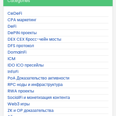
Categories
CeDeFi
CPA маркетинг
DeFi
DePIN проекты
DEX CEX Кросс-чейн мосты
DFS протокол
DomainFi
ICM
IDO ICO пресейлы
InfoFi
PoA Доказательство активности
RPC ноды и инфраструктура
RWA проекты
SocialFi и монетизация контента
Web3 игры
ZK и OP доказательства