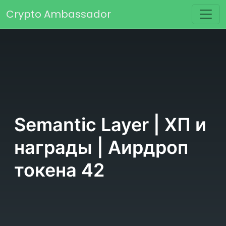
Перейти к содержимому
Crypto Ambassador
Основная навигация
Semantic Layer | ХП и
награды | Аирдроп
токена 42