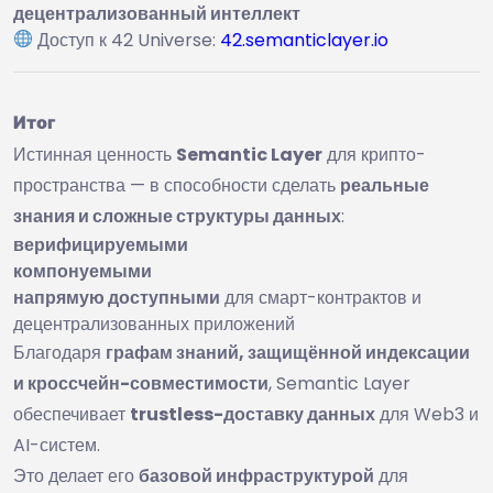
децентрализованный интеллект
Доступ к 42 Universe:
42.semanticlayer.io
Итог
Истинная ценность
Semantic Layer
для крипто-
пространства — в способности сделать
реальные
знания и сложные структуры данных
:
верифицируемыми
компонуемыми
напрямую доступными
для смарт-контрактов и
децентрализованных приложений
Благодаря
графам знаний, защищённой индексации
и кроссчейн-совместимости
, Semantic Layer
обеспечивает
trustless-доставку данных
для Web3 и
AI-систем.
Это делает его
базовой инфраструктурой
для