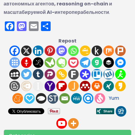
автономных агентов, reasoning on-chain и
масштабируемой AI-интероперабельности
.
Facebook
Mastodon
Email
Отправить
Repost
Yum