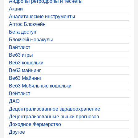
Айдропы ретродропы и теснеты
Акции
Аналитические инструменты
Аптос Блокчейн
Бета доступ
Блокчейн-оракулы
Вайтлист
Веб3 игры
Веб3 кошельки
Веб3 майнинг
Веб3 Майнинг
Веб3 Мобильные кошельки
Вейтлист
ДАО
Децентрализованное здравоохранение
Децентрализованные рынки прогнозов
Доходное Фермерство
Другое