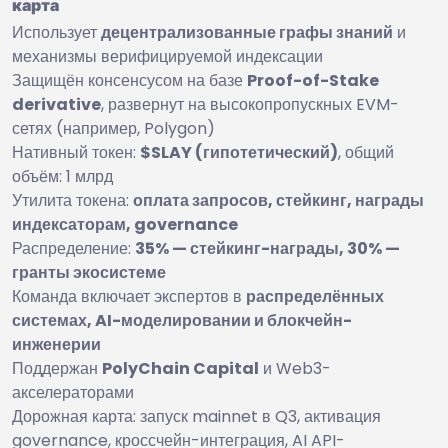
карта
Использует
децентрализованные графы знаний
и
механизмы верифицируемой индексации
Защищён консенсусом на базе
Proof-of-Stake
derivative
, развернут на высокопропускных EVM-
сетях (например, Polygon)
Нативный токен:
$SLAY (гипотетический)
, общий
объём: 1 млрд
Утилита токена:
оплата запросов, стейкинг, награды
индексаторам, governance
Распределение:
35% — стейкинг-награды, 30% —
гранты экосистеме
Команда включает экспертов в
распределённых
системах, AI-моделировании и блокчейн-
инженерии
Поддержан
PolyChain Capital
и Web3-
акселераторами
Дорожная карта: запуск mainnet в Q3, активация
governance, кроссчейн-интеграция, AI API-