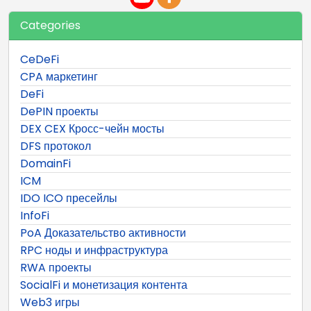
Categories
CeDeFi
CPA маркетинг
DeFi
DePIN проекты
DEX CEX Кросс-чейн мосты
DFS протокол
DomainFi
ICM
IDO ICO пресейлы
InfoFi
PoA Доказательство активности
RPC ноды и инфраструктура
RWA проекты
SocialFi и монетизация контента
Web3 игры