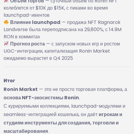
Объём торгов
— суточный объём по Ronin NFT
колеблется от $10K до $15K, с пиками во время
launchpad-ивентов
Влияние launchpad
— продажа NFT Ragnarok
Landverse была переподписана на 29,800%, с 14.9M
RON в коммитах
Прогноз роста
— с запуском новых игр и ростом
UGC-интеграции, капитализация Ronin Market
ожидаемо вырастет в Q4 2025
Итог
Ronin Market
— это не просто торговая платформа, а
основа NFT-экосистемы Ronin
.
С курируемыми коллекциями, launchpad-модулями и
seamless-интеграцией кошелька, он даёт
игрокам и
студиям инструменты для создания, торговли и
масштабирования
.