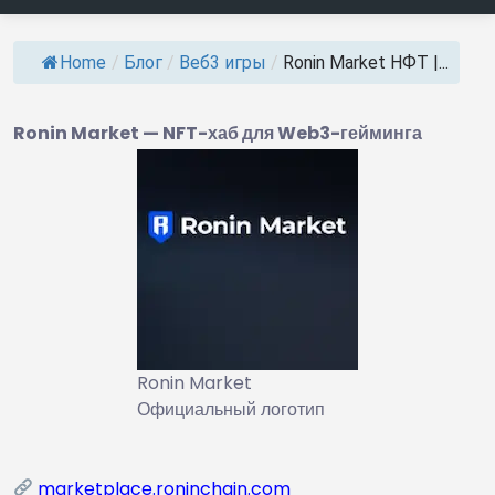
Home
/
Блог
/
Веб3 игры
/
Ronin Market НФТ |...
Ronin Market — NFT-хаб для Web3-гейминга
Ronin Market
Официальный логотип
marketplace.roninchain.com