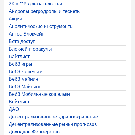
ZK и OP доказательства
Айдропы ретродропы и теснеты
Акции
Аналитические инструменты
Аптос Блокчейн
Бета доступ
Блокчейн-оракулы
Вайтлист
Веб3 игры
Веб3 кошельки
Веб3 майнинг
Веб3 Майнинг
Веб3 Мобильные кошельки
Вейтлист
ДАО
Децентрализованное здравоохранение
Децентрализованные рынки прогнозов
Доходное Фермерство