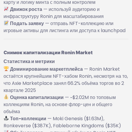
карту и логику минта с полным контролем
Движок роста
— используй аудиторию и
инфраструктуру Ronin для масштабирования
Подать заявку
— отправь NFT-коллекцию или
игровые активы для листинга или доступа к launchpad
Снимок капитализации Ronin Market
Статистика и метрики
Доминирование маркетплейса
— Ronin Market
остаётся крупнейшим NFT-хабом Ronin, несмотря на то,
что Axie Marketplace занял 66.2% объёма торгов во 2
квартале 2025
Оценка капитализации
— ~$2.02M по топовым
коллекциям Ronin, на основе флор-цен и общего
объёма
Топ-коллекции
— Moki Genesis ($1.63M),
Ronkeverse ($387K), Fableborne Kingdoms ($35K)