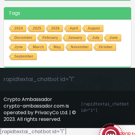
Tags
2024
2025
2026
April
August
December
February
January
July
June
Jyne
March
May
November
October
September
rapidtextai_chatbot id="1"
Crypto Ambassador
[rapidtextai_chatbot 
crypto-ambassador.com is
id="1"]
operated by PrivacyCo Ltd. | ©
GeekyBot
2023. All rights reserved.
онлайн
[rapidtextai_chatbot id="1"]