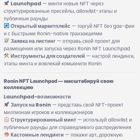
Launchpad
— минти новые NFT через
структурированные пресейлы, allowlist-этапы и
публичные раунды
Открытый маркетплейс
— торгуй NFT без gas-фии
и с быстрыми Ronin-native транзакциями
Заявка на листинг
— отправь свой проект для
размещения или запуска через Ronin NFT Launchpad
Инструменты для создателей
— настрой лендинги,
этапы минта и вовлекай комьюнити Ronin
Ronin NFT Launchpad — масштабируй свою
коллекцию
Launchpad-возможности
Запуск на Ronin
— представь свой NFT-проект
миллионам игроков и коллекционеров
Структурированный минт
— используй allowlist и
публичные раунды для справедливого распределения
Кастомные лендинги
— покажи арт, дорожную