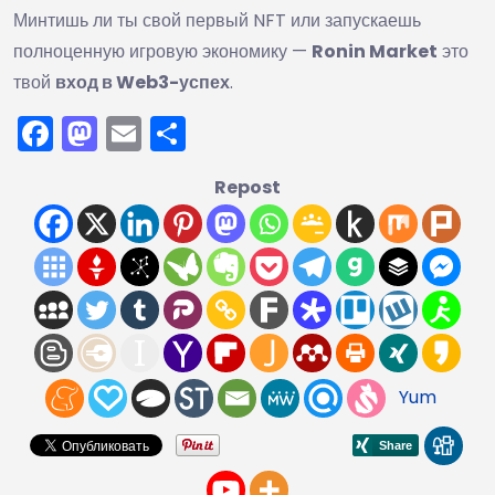
Минтишь ли ты свой первый NFT или запускаешь
полноценную игровую экономику —
Ronin Market
это
твой
вход в Web3-успех
.
Facebook
Mastodon
Email
Отправить
Repost
Yum