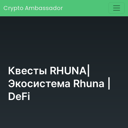
Перейти к содержимому
Crypto Ambassador
Основная навигация
Квесты RHUNA|
Экосистема Rhuna |
DeFi