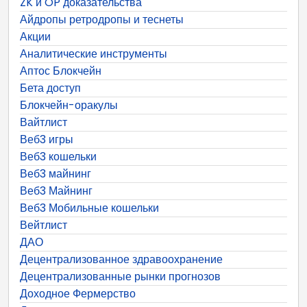
ZK и OP доказательства
Айдропы ретродропы и теснеты
Акции
Аналитические инструменты
Аптос Блокчейн
Бета доступ
Блокчейн-оракулы
Вайтлист
Веб3 игры
Веб3 кошельки
Веб3 майнинг
Веб3 Майнинг
Веб3 Мобильные кошельки
Вейтлист
ДАО
Децентрализованное здравоохранение
Децентрализованные рынки прогнозов
Доходное Фермерство