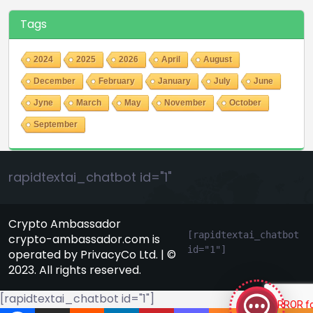
Tags
2024
2025
2026
April
August
December
February
January
July
June
Jyne
March
May
November
October
September
rapidtextai_chatbot id="1"
Crypto Ambassador
[rapidtextai_chatbot 
crypto-ambassador.com is
id="1"]
operated by PrivacyCo Ltd. | ©
GeekyBot
2023. All rights reserved.
онлайн
[rapidtextai_chatbot id="1"]