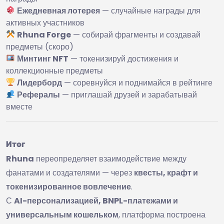
Ежедневная лотерея
— случайные награды для
активных участников
Rhuna Forge
— собирай фрагменты и создавай
предметы (скоро)
Минтинг NFT
— токенизируй достижения и
коллекционные предметы
Лидерборд
— соревнуйся и поднимайся в рейтинге
Рефералы
— приглашай друзей и зарабатывай
вместе
Итог
Rhuna
переопределяет взаимодействие между
фанатами и создателями — через
квесты, крафт и
токенизированное вовлечение
.
С
AI-персонализацией, BNPL-платежами и
универсальным кошельком
, платформа построена