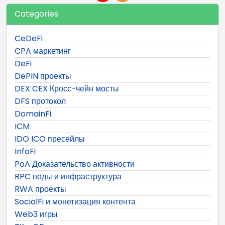
Categories
CeDeFi
CPA маркетинг
DeFi
DePIN проекты
DEX CEX Кросс-чейн мосты
DFS протокол
DomainFi
ICM
IDO ICO пресейлы
InfoFi
PoA Доказательство активности
RPC ноды и инфраструктура
RWA проекты
SocialFi и монетизация контента
Web3 игры