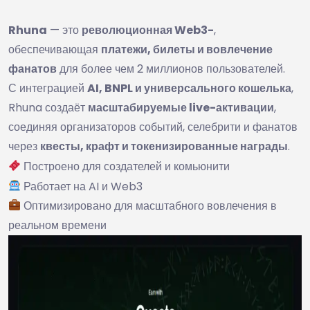
Rhuna
— это
революционная Web3-
,
обеспечивающая
платежи, билеты и вовлечение
фанатов
для более чем 2 миллионов пользователей.
С интеграцией
AI, BNPL и универсального кошелька
,
Rhuna создаёт
масштабируемые live-активации
,
соединяя организаторов событий, селебрити и фанатов
через
квесты, крафт и токенизированные награды
.
Построено для создателей и комьюнити
Работает на AI и Web3
Оптимизировано для масштабного вовлечения в
реальном времени