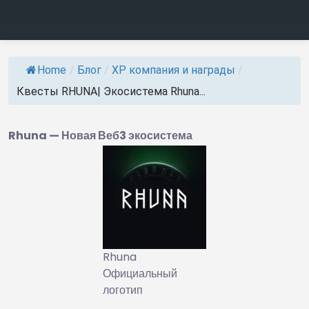
Home
/
Блог
/
ХР компания и награды
/
Квесты RHUNA| Экосистема Rhuna...
Rhuna — Новая Веб3
экосистема
Rhuna
Официальный
логотип