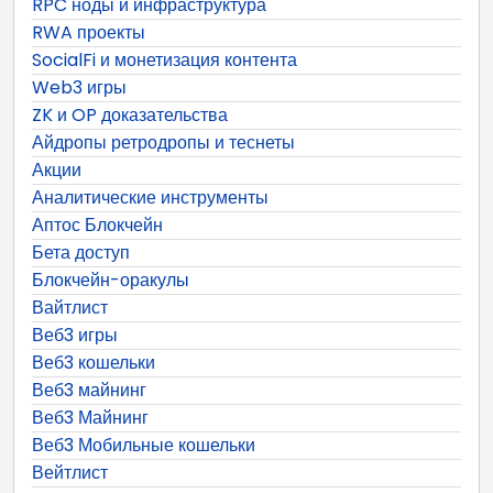
RPC ноды и инфраструктура
RWA проекты
SocialFi и монетизация контента
Web3 игры
ZK и OP доказательства
Айдропы ретродропы и теснеты
Акции
Аналитические инструменты
Аптос Блокчейн
Бета доступ
Блокчейн-оракулы
Вайтлист
Веб3 игры
Веб3 кошельки
Веб3 майнинг
Веб3 Майнинг
Веб3 Мобильные кошельки
Вейтлист