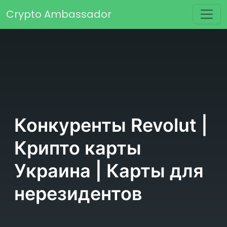
Перейти к содержимому
Crypto Ambassador
Основная навигация
Конкуренты Revolut |
Крипто карты
Украина | Карты для
нерезидентов