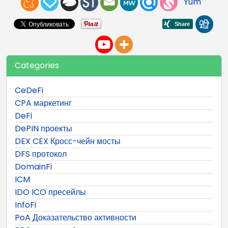
Yum
Categories
CeDeFi
CPA маркетинг
DeFi
DePIN проекты
DEX CEX Кросс-чейн мосты
DFS протокол
DomainFi
ICM
IDO ICO пресейлы
InfoFi
PoA Доказательство активности