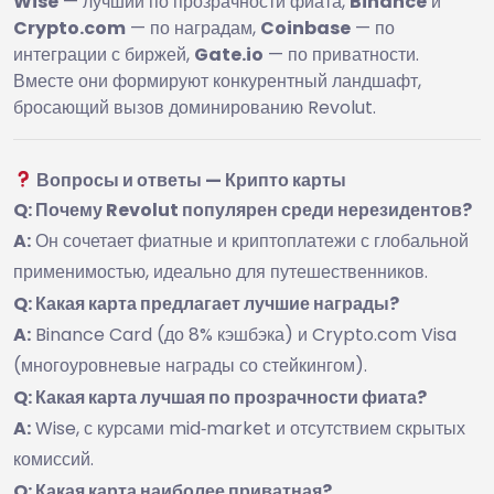
Wise
— лучший по прозрачности фиата,
Binance
и
Crypto.com
— по наградам,
Coinbase
— по
интеграции с биржей,
Gate.io
— по приватности.
Вместе они формируют конкурентный ландшафт,
бросающий вызов доминированию Revolut.
Вопросы и ответы — Крипто карты
Q: Почему Revolut популярен среди нерезидентов?
A:
Он сочетает фиатные и криптоплатежи с глобальной
применимостью, идеально для путешественников.
Q: Какая карта предлагает лучшие награды?
A:
Binance Card (до 8% кэшбэка) и Crypto.com Visa
(многоуровневые награды со стейкингом).
Q: Какая карта лучшая по прозрачности фиата?
A:
Wise, с курсами mid‑market и отсутствием скрытых
комиссий.
Q: Какая карта наиболее приватная?