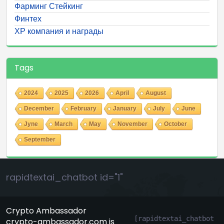
Фарминг Стейкинг
Финтех
ХР компания и награды
Tags
2024
2025
2026
April
August
December
February
January
July
June
Jyne
March
May
November
October
September
rapidtextai_chatbot id="1"
Crypto Ambassador
[rapidtextai_chatbot 
crypto-ambassador.com is