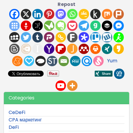
Repost
Yum
Categories
CeDeFi
CPA маркетинг
DeFi