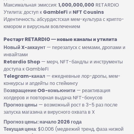
Максимальная эмиссия:
1,000,000,000
RETARDIO
Утилита: доступ к
GambleFi
и
NFT Cousins
Идентичность: абсурдистская мем-культура с крипто-
юмором и вирусным вовлечением
Рестарт RETARDIO — новые каналы и утилита
Новый X-аккаунт
— перезапуск с мемами, дропами и
инвайтами
Retardio Shop
— мерч, NFT-бандлы и инструменты
доступа к GambleFi
Telegram-канал
— ежедневные лор-дропы, мем-
конкурсы и апдейты по стейкингу
В
озвращение OG-комьюнити
— реактивация
холдеров и повторная выдача NFT-бонусов
Прогноз цены
— возможный рост в 3–5 раз после
запуска магазина и вирусного охвата в X
Прогноз цены: начало 2026 года
Текущая цена
: $0.006 (медвежий тренд, фаза низкой