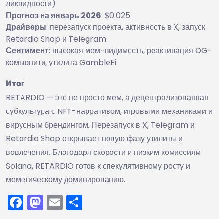
ликвидности)
Прогноз на январь 2026
: $0.025
Драйверы
: перезапуск проекта, активность в X, запуск
Retardio Shop и Telegram
Сентимент
: высокая мем-видимость, реактивация OG-
комьюнити, утилита GambleFi
Итог
RETARDIO — это не просто мем, а децентрализованная
субкультура с NFT-нарративом, игровыми механиками и
вирусным брендингом. Перезапуск в X, Telegram и
Retardio Shop открывает новую фазу утилиты и
вовлечения. Благодаря скорости и низким комиссиям
Solana, RETARDIO готов к спекулятивному росту и
меметическому доминированию.
Facebook
Mastodon
Email
Отправить