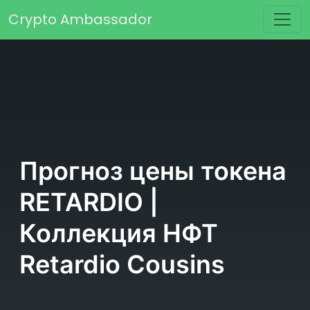
Перейти к содержимому
Crypto Ambassador
Основная навигация
Прогноз цены токена
RETARDIO |
Коллекция НФТ
Retardio Cousins