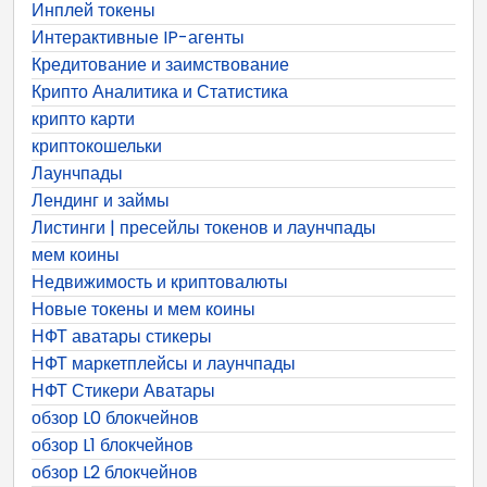
Инплей токены
Интерактивные IP-агенты
Кредитование и заимствование
Крипто Аналитика и Статистика
крипто карти
криптокошельки
Лаунчпады
Лендинг и займы
Листинги | пресейлы токенов и лаунчпады
мем коины
Недвижимость и криптовалюты
Новые токены и мем коины
НФТ аватары стикеры
НФТ маркетплейсы и лаунчпады
НФТ Стикери Аватары
обзор L0 блокчейнов
обзор L1 блокчейнов
обзор L2 блокчейнов