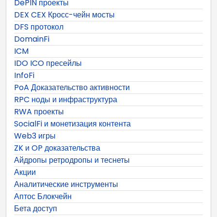
DePIN проекты
DEX CEX Кросс-чейн мосты
DFS протокол
DomainFi
ICM
IDO ICO пресейлы
InfoFi
PoA Доказательство активности
RPC ноды и инфраструктура
RWA проекты
SocialFi и монетизация контента
Web3 игры
ZK и OP доказательства
Айдропы ретродропы и теснеты
Акции
Аналитические инструменты
Аптос Блокчейн
Бета доступ