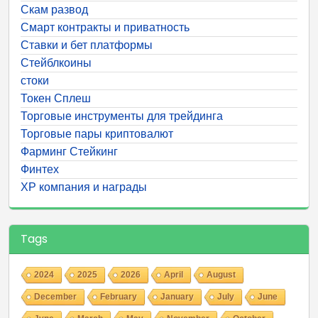
Скам развод
Смарт контракты и приватность
Ставки и бет платформы
Стейблкоины
стоки
Токен Сплеш
Торговые инструменты для трейдинга
Торговые пары криптовалют
Фарминг Стейкинг
Финтех
ХР компания и награды
Tags
2024
2025
2026
April
August
December
February
January
July
June