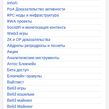
InfoFi
PoA Доказательство активности
RPC ноды и инфраструктура
RWA проекты
SocialFi и монетизация контента
Web3 игры
ZK и OP доказательства
Айдропы ретродропы и теснеты
Акции
Аналитические инструменты
Аптос Блокчейн
Бета доступ
Блокчейн-оракулы
Вайтлист
Веб3 игры
Веб3 кошельки
Веб3 майнинг
Веб3 Майнинг