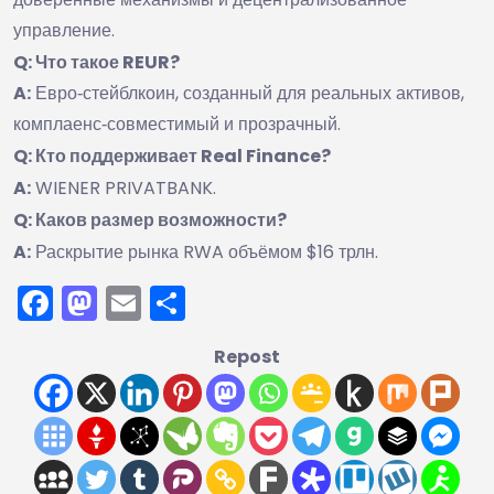
управление.
Q: Что такое REUR?
A:
Евро‑стейблкоин, созданный для реальных активов,
комплаенс‑совместимый и прозрачный.
Q: Кто поддерживает Real Finance?
A:
WIENER PRIVATBANK.
Q: Каков размер возможности?
A:
Раскрытие рынка RWA объёмом $16 трлн.
Facebook
Mastodon
Email
Отправить
Repost