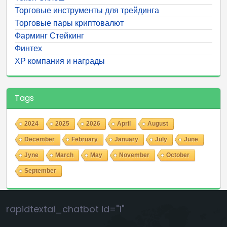
Торговые инструменты для трейдинга
Торговые пары криптовалют
Фарминг Стейкинг
Финтех
ХР компания и награды
Tags
2024
2025
2026
April
August
December
February
January
July
June
Jyne
March
May
November
October
September
rapidtextai_chatbot id="1"