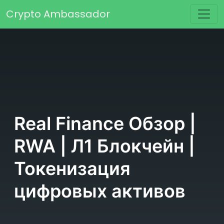
Перейти к содержимому
Crypto Ambassador
Основная навигация
Real Finance Обзор |
RWA | Л1 Блокчейн |
Токенизация
цифровых активов