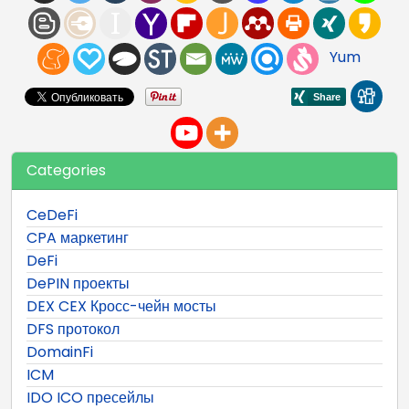
Yum
Categories
CeDeFi
CPA маркетинг
DeFi
DePIN проекты
DEX CEX Кросс-чейн мосты
DFS протокол
DomainFi
ICM
IDO ICO пресейлы