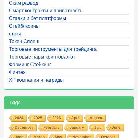
Скам развод
Смарт контракты и приватность
Ставки и бет платформы
Стейблкоины
стоки
Токен Сплеш
Торговые инструменты для трейдинга
Торговые пары криптовалют
Фарминг Стейкинг
Финтех
ХР компания и награды
Tags
2024
2025
2026
April
August
December
February
January
July
June
Jyne
March
May
November
October