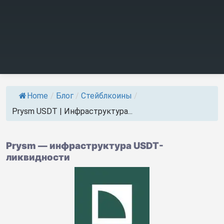
Home
/
Блог
/
Стейблкоины
/
Prysm USDT | Инфраструктура...
Prysm — инфраструктура USDT-
ликвидности