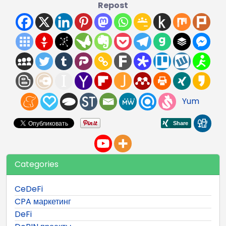
Repost
Yum
Categories
CeDeFi
CPA маркетинг
DeFi