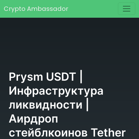
Перейти к содержимому
Crypto Ambassador
Основная навигация
Prysm USDT |
Инфраструктура
ликвидности |
Аирдроп
стейблкоинов Tether