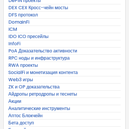
DePIN проекты
DEX CEX Кросс-чейн мосты
DFS протокол
DomainFi
ICM
IDO ICO пресейлы
InfoFi
PoA Доказательство активности
RPC ноды и инфраструктура
RWA проекты
SocialFi и монетизация контента
Web3 игры
ZK и OP доказательства
Айдропы ретродропы и теснеты
Акции
Аналитические инструменты
Аптос Блокчейн
Бета доступ