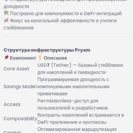
доходности
Построено для компонуемости и DeFi-интеграций
Фокус на капитальной эффективности и утилите
стейблкоинов
Структура инфраструктуры Prysm
Компонент
Описание
USD₮ (Tether) — базовый стейблкоин
Core Asset
для накоплений и ликвидности
Программируемая доходность с
Savings Model
компонуемыми накопительными
примитивами
Permissionless-доступ для
Access
пользователей и разработчиков
Контракты накоплений встраиваются в
Composability
DeFi-приложения и протоколы
Оптимизированная маршрутизация
Capital