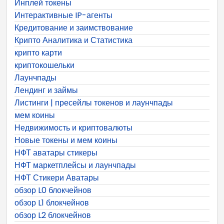
Инплей токены
Интерактивные IP-агенты
Кредитование и заимствование
Крипто Аналитика и Статистика
крипто карти
криптокошельки
Лаунчпады
Лендинг и займы
Листинги | пресейлы токенов и лаунчпады
мем коины
Недвижимость и криптовалюты
Новые токены и мем коины
НФТ аватары стикеры
НФТ маркетплейсы и лаунчпады
НФТ Стикери Аватары
обзор L0 блокчейнов
обзор L1 блокчейнов
обзор L2 блокчейнов