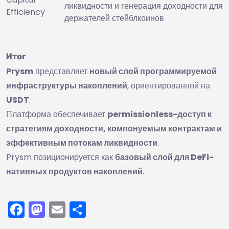
ликвидности и генерация доходности для
Efficiency
держателей стейблкоинов
Итог
Prysm
представляет
новый слой программируемой
инфраструктуры накоплений
, ориентированной на
USDT
.
Платформа обеспечивает
permissionless-доступ к
стратегиям доходности, компонуемым контрактам и
эффективным потокам ликвидности
.
Prysm позиционируется как
базовый слой для DeFi-
нативных продуктов накоплений
.
Facebook
Mastodon
Email
Отправить