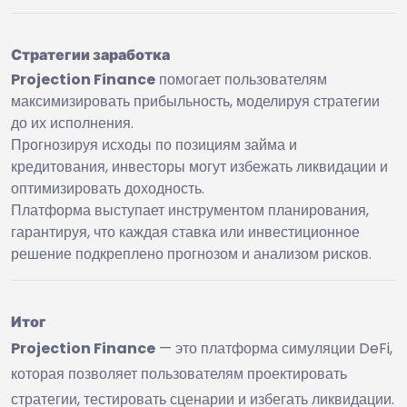
Стратегии заработка
Projection Finance
помогает пользователям
максимизировать прибыльность, моделируя стратегии
до их исполнения.
Прогнозируя исходы по позициям займа и
кредитования, инвесторы могут избежать ликвидации и
оптимизировать доходность.
Платформа выступает инструментом планирования,
гарантируя, что каждая ставка или инвестиционное
решение подкреплено прогнозом и анализом рисков.
Итог
Projection Finance
— это платформа симуляции DeFi,
которая позволяет пользователям проектировать
стратегии, тестировать сценарии и избегать ликвидации.