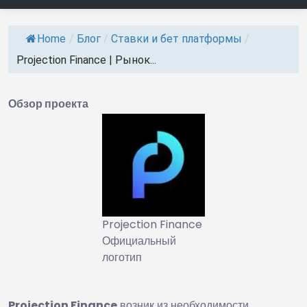
Home
/
Блог
/
Ставки и бет платформы
/
Projection Finance | Рынок...
Обзор проекта
Projection Finance
Официальный
логотип
Projection Finance
возник из необходимости