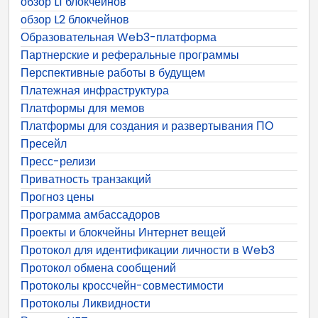
обзор L1 блокчейнов
обзор L2 блокчейнов
Образовательная Web3-платформа
Партнерские и реферальные программы
Перспективные работы в будущем
Платежная инфраструктура
Платформы для мемов
Платформы для создания и развертывания ПО
Пресейл
Пресс-релизи
Приватность транзакций
Прогноз цены
Программа амбассадоров
Проекты и блокчейны Интернет вещей
Протокол для идентификации личности в Web3
Протокол обмена сообщений
Протоколы кроссчейн-совместимости
Протоколы Ликвидности