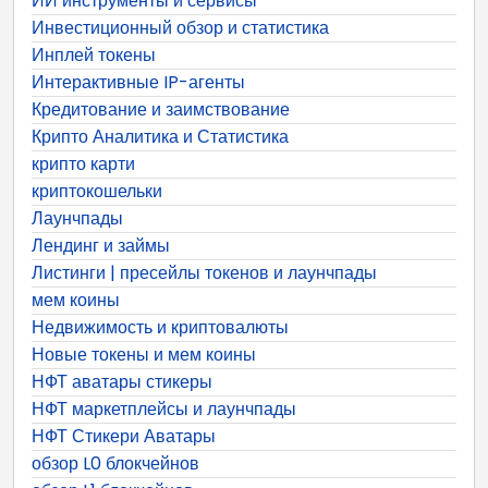
ИИ инструменты и сервисы
Инвестиционный обзор и статистика
Инплей токены
Интерактивные IP-агенты
Кредитование и заимствование
Крипто Аналитика и Статистика
крипто карти
криптокошельки
Лаунчпады
Лендинг и займы
Листинги | пресейлы токенов и лаунчпады
мем коины
Недвижимость и криптовалюты
Новые токены и мем коины
НФТ аватары стикеры
НФТ маркетплейсы и лаунчпады
НФТ Стикери Аватары
обзор L0 блокчейнов