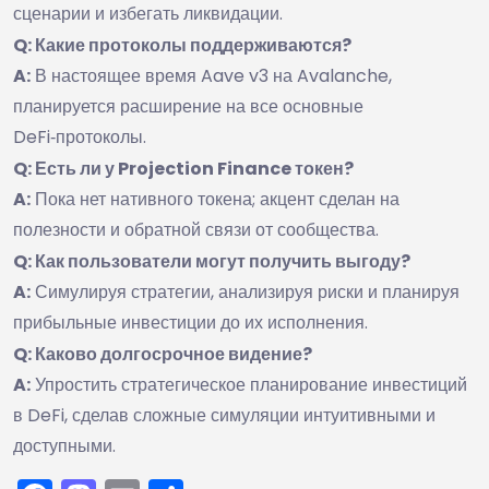
сценарии и избегать ликвидации.
Q: Какие протоколы поддерживаются?
A:
В настоящее время Aave v3 на Avalanche,
планируется расширение на все основные
DeFi‑протоколы.
Q: Есть ли у Projection Finance токен?
A:
Пока нет нативного токена; акцент сделан на
полезности и обратной связи от сообщества.
Q: Как пользователи могут получить выгоду?
A:
Симулируя стратегии, анализируя риски и планируя
прибыльные инвестиции до их исполнения.
Q: Каково долгосрочное видение?
A:
Упростить стратегическое планирование инвестиций
в DeFi, сделав сложные симуляции интуитивными и
доступными.