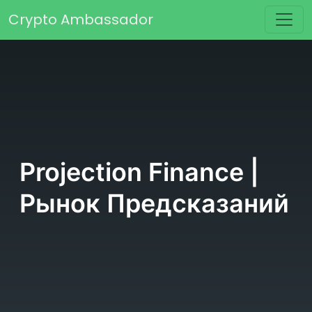
Перейти к содержимому
Crypto Ambassador
Основная навигация
Projection Finance |
Рынок Предсказаний