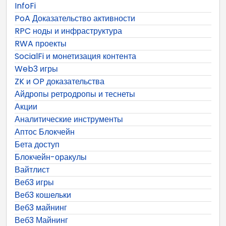
InfoFi
PoA Доказательство активности
RPC ноды и инфраструктура
RWA проекты
SocialFi и монетизация контента
Web3 игры
ZK и OP доказательства
Айдропы ретродропы и теснеты
Акции
Аналитические инструменты
Аптос Блокчейн
Бета доступ
Блокчейн-оракулы
Вайтлист
Веб3 игры
Веб3 кошельки
Веб3 майнинг
Веб3 Майнинг