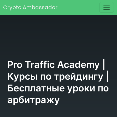
Перейти к содержимому
Crypto Ambassador
Основная навигация
Pro Traffic Academy |
Курсы по трейдингу |
Бесплатные уроки по
арбитражу