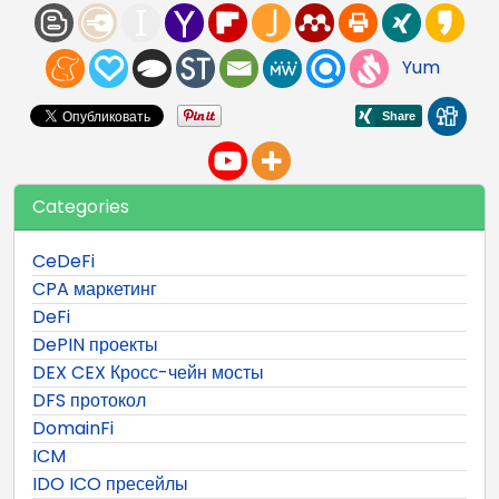
Yum
Categories
CeDeFi
CPA маркетинг
DeFi
DePIN проекты
DEX CEX Кросс-чейн мосты
DFS протокол
DomainFi
ICM
IDO ICO пресейлы