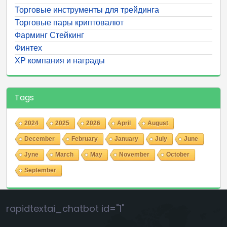
Торговые инструменты для трейдинга
Торговые пары криптовалют
Фарминг Стейкинг
Финтех
ХР компания и награды
Tags
2024
2025
2026
April
August
December
February
January
July
June
Jyne
March
May
November
October
September
rapidtextai_chatbot id="1"