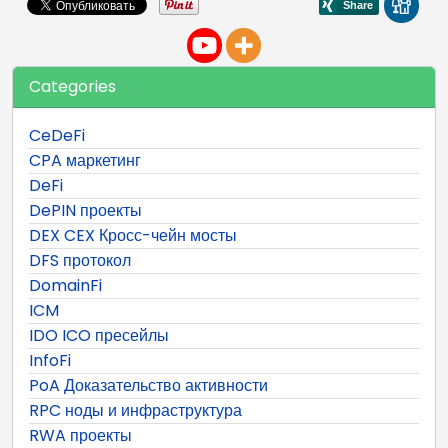
Categories
CeDeFi
CPA маркетинг
DeFi
DePIN проекты
DEX CEX Кросс-чейн мосты
DFS протокол
DomainFi
ICM
IDO ICO пресейлы
InfoFi
PoA Доказательство активности
RPC ноды и инфраструктура
RWA проекты