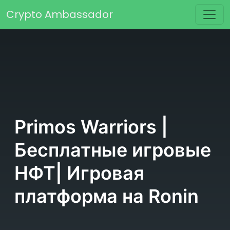
Перейти к содержимому
Crypto Ambassador
Основная навигация
Primos Warriors |
Бесплатные игровые
НФТ| Игровая
платформа на Ronin