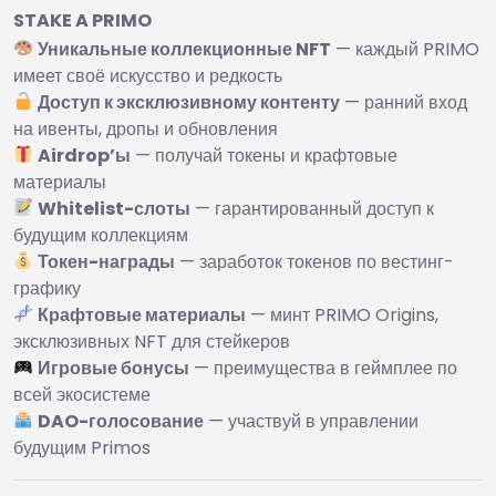
STAKE A PRIMO
Уникальные коллекционные NFT
— каждый PRIMO
имеет своё искусство и редкость
Доступ к эксклюзивному контенту
— ранний вход
на ивенты, дропы и обновления
Airdrop’ы
— получай токены и крафтовые
материалы
Whitelist-слоты
— гарантированный доступ к
будущим коллекциям
Токен-награды
— заработок токенов по вестинг-
графику
Крафтовые материалы
— минт PRIMO Origins,
эксклюзивных NFT для стейкеров
Игровые бонусы
— преимущества в геймплее по
всей экосистеме
DAO-голосование
— участвуй в управлении
будущим Primos