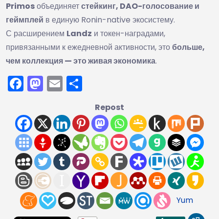
Primos
объединяет
стейкинг, DAO-голосование и
геймплей
в единую Ronin-native экосистему.
С расширением
Landz
и токен-наградами,
привязанными к ежедневной активности, это
больше,
чем коллекция — это живая экономика
.
Facebook
Mastodon
Email
Отправить
Repost
Yum