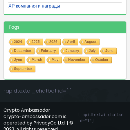
ХР компания и награды
Tags
2024
2025
2026
April
August
December
February
January
July
June
Jyne
March
May
November
October
September
rapidtextai_chatbot id="1"
Crypto Ambassador
[rapidtextai_chatbot 
crypto-ambassador.com is
id="1"]
operated by PrivacyCo Ltd. | ©
GeekyBot
2023. All rights reserved.