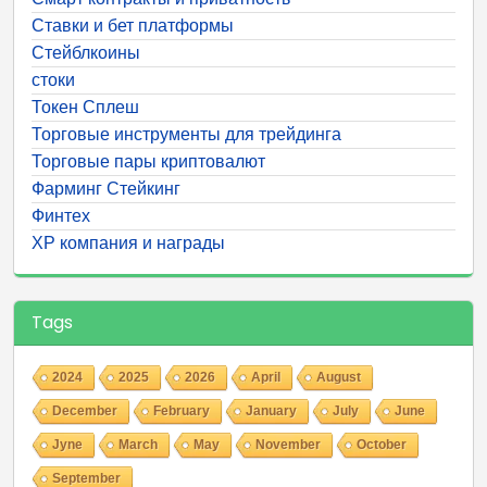
Ставки и бет платформы
Стейблкоины
стоки
Токен Сплеш
Торговые инструменты для трейдинга
Торговые пары криптовалют
Фарминг Стейкинг
Финтех
ХР компания и награды
Tags
2024
2025
2026
April
August
December
February
January
July
June
Jyne
March
May
November
October
September