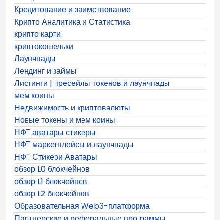
Кредитование и заимствование
Крипто Аналитика и Статистика
крипто карти
криптокошельки
Лаунчпады
Лендинг и займы
Листинги | пресейлы токенов и лаунчпады
мем коины
Недвижимость и криптовалюты
Новые токены и мем коины
НФТ аватары стикеры
НФТ маркетплейсы и лаунчпады
НФТ Стикери Аватары
обзор L0 блокчейнов
обзор L1 блокчейнов
обзор L2 блокчейнов
Образовательная Web3-платформа
Партнерские и реферальные программы