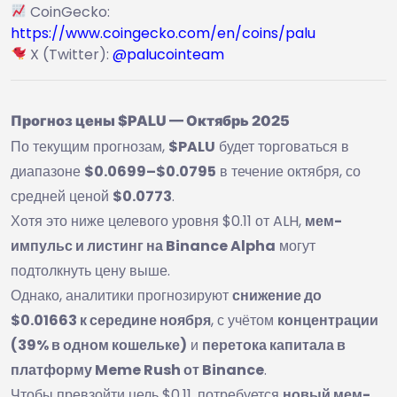
CoinGecko:
https://www.coingecko.com/en/coins/palu
X (Twitter):
@palucointeam
Прогноз цены $PALU — Октябрь 2025
По текущим прогнозам,
$PALU
будет торговаться в
диапазоне
$0.0699–$0.0795
в течение октября, со
средней ценой
$0.0773
.
Хотя это ниже целевого уровня $0.11 от ALH,
мем-
импульс и листинг на Binance Alpha
могут
подтолкнуть цену выше.
Однако, аналитики прогнозируют
снижение до
$0.01663 к середине ноября
, с учётом
концентрации
(39% в одном кошельке)
и
перетока капитала в
платформу Meme Rush от Binance
.
Чтобы превзойти цель $0.11, потребуется
новый мем-