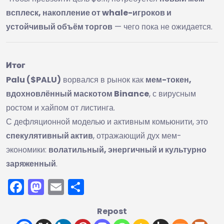
всплеск, накопление от whale-игроков и
устойчивый объём торгов
— чего пока не ожидается.
Итог
Palu ($PALU)
ворвался в рынок как
мем-токен,
вдохновлённый маскотом Binance
, с вирусным
ростом и хайпом от листинга.
С дефляционной моделью и активным комьюнити, это
спекулятивный актив
, отражающий дух мем-
экономики:
волатильный, энергичный и культурно
заряженный
.
Facebook
Mastodon
Email
Отправить
Repost