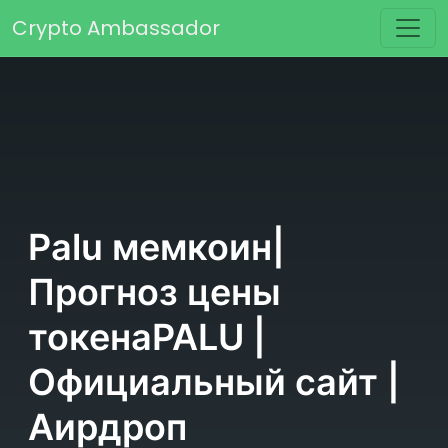
Перейти к содержимому
Crypto Ambassador
Основная навигация
Palu мемкоин|
Прогноз цены
токенаPALU |
Официальный сайт |
Аирдроп