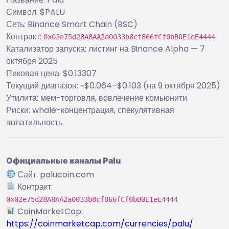
Символ: $PALU
Сеть: Binance Smart Chain (BSC)
Контракт:
0x02e75d28A8AA2a0033b8cf866fCf0bB0E1eE4444
Катализатор запуска: листинг на Binance Alpha — 7
октября 2025
Пиковая цена: $0.13307
Текущий диапазон: ~$0.064–$0.103 (на 9 октября 2025)
Утилита: мем-торговля, вовлечение комьюнити
Риски: whale-концентрация, спекулятивная
волатильность
Официальные каналы Palu
Сайт: palucoin.com
Контракт:
0x02e75d28A8AA2a0033b8cf866fCf0bB0E1eE4444
CoinMarketCap:
https://coinmarketcap.com/currencies/palu/