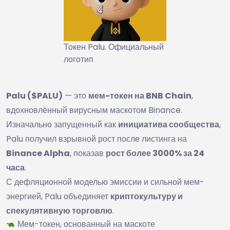
Токен Palu. Официальный
логотип
Palu ($PALU)
— это
мем-токен на BNB Chain
,
вдохновлённый вирусным маскотом Binance.
Изначально запущенный как
инициатива сообщества
,
Palu получил взрывной рост после листинга на
Binance Alpha
, показав
рост более 3000% за 24
часа
.
С дефляционной моделью эмиссии и сильной мем-
энергией, Palu объединяет
криптокультуру и
спекулятивную торговлю
.
Мем-токен, основанный на маскоте