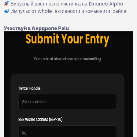
Вирусный рост после листинга на Binance Alpha
Импульс от whale-активности и комьюнити-хайпа
Участвуй в Аирдропе Palu