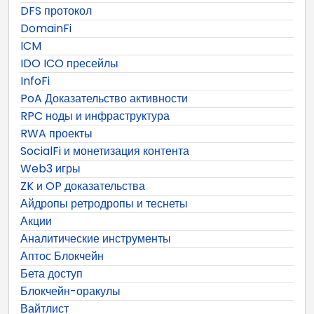
DFS протокол
DomainFi
ICM
IDO ICO пресейлы
InfoFi
PoA Доказательство активности
RPC ноды и инфраструктура
RWA проекты
SocialFi и монетизация контента
Web3 игры
ZK и OP доказательства
Айдропы ретродропы и теснеты
Акции
Аналитические инструменты
Аптос Блокчейн
Бета доступ
Блокчейн-оракулы
Вайтлист