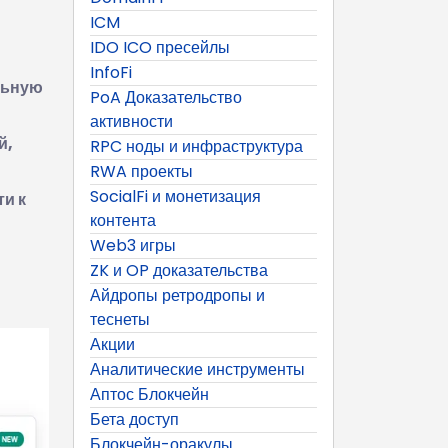
ICM
IDO ICO пресейлы
InfoFi
льную
PoA Доказательство
активности
й,
RPC ноды и инфраструктура
RWA проекты
SocialFi и монетизация
ти к
контента
Web3 игры
ZK и OP доказательства
Айдропы ретродропы и
теснеты
Акции
Аналитические инструменты
Аптос Блокчейн
Бета доступ
Блокчейн-оракулы