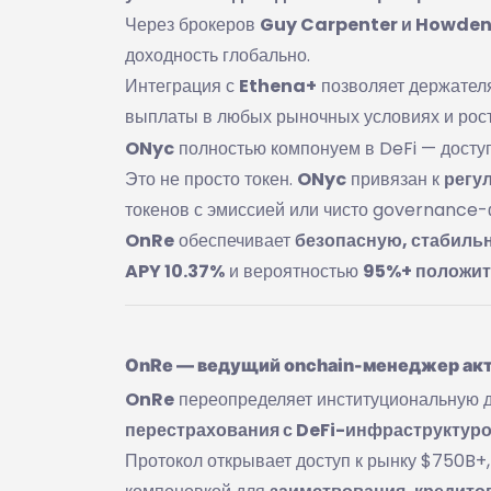
Через брокеров
Guy Carpenter и Howde
доходность глобально.
Интеграция с
Ethena+
позволяет держате
выплаты в любых рыночных условиях и рост
ONyc
полностью компонуем в DeFi — досту
Это не просто токен.
ONyc
привязан к
регу
токенов с эмиссией или чисто governance-
OnRe
обеспечивает
безопасную, стабиль
APY 10.37%
и вероятностью
95%+ положит
OnRe — ведущий onchain-менеджер ак
OnRe
переопределяет институциональную д
перестрахования с DeFi-инфраструктур
Протокол открывает доступ к рынку $750B+