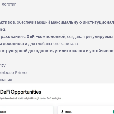
логотип
активов
, обеспечивающий
максимальную институциона
ana
.
трахования с DeFi-компоновкой
, создавая
регулируемы
м доходности
для глобального капитала.
к
структурной доходности, утилите залога и устойчивос
ity
oinbase Prime
ования