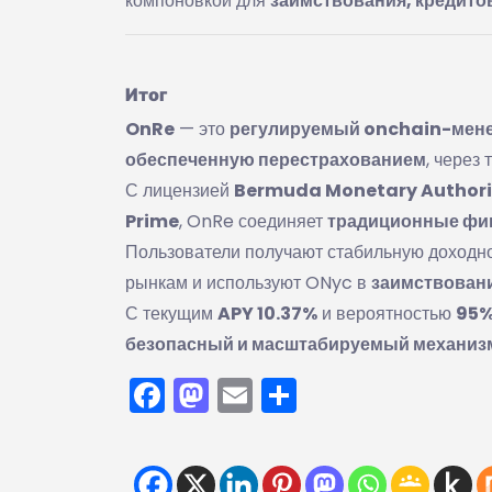
компоновкой для
заимствования, кредитов
Итог
OnRe
— это
регулируемый onchain-мене
обеспеченную перестрахованием
, через
С лицензией
Bermuda Monetary Authori
Prime
, OnRe соединяет
традиционные фин
Пользователи получают стабильную доходн
рынкам и используют ONyc в
заимствовани
С текущим
APY 10.37%
и вероятностью
95%
безопасный и масштабируемый механиз
Facebook
Mastodon
Email
Отправить