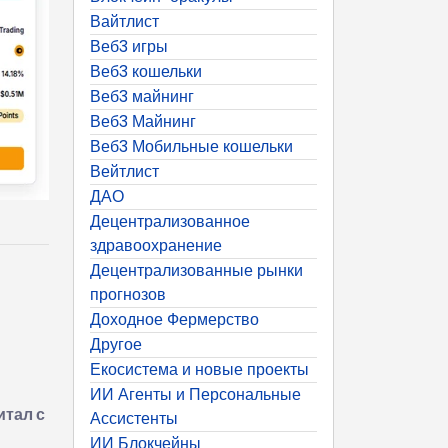
Вайтлист
Веб3 игры
Веб3 кошельки
Веб3 майнинг
Веб3 Майнинг
Веб3 Мобильные кошельки
Вейтлист
ДАО
Децентрализованное
здравоохранение
Децентрализованные рынки
прогнозов
Доходное Фермерство
Другое
Екосистема и новые проекты
ИИ Агенты и Персональные
тал с
Ассистенты
ИИ Блокчейны