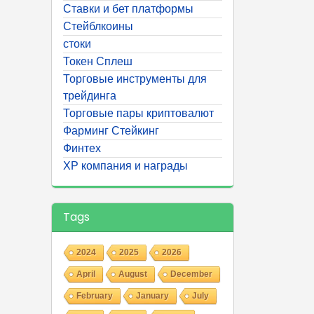
Ставки и бет платформы
Стейблкоины
стоки
Токен Сплеш
Торговые инструменты для
трейдинга
Торговые пары криптовалют
Фарминг Стейкинг
Финтех
ХР компания и награды
Tags
2024
2025
2026
April
August
December
February
January
July