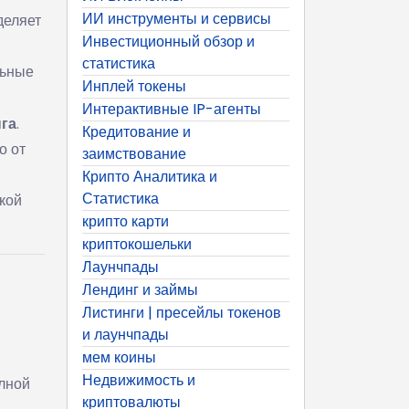
ИИ инструменты и сервисы
деляет
Инвестиционный обзор и
статистика
ьные
Инплей токены
Интерактивные IP-агенты
нга
.
Кредитование и
о от
заимствование
Крипто Аналитика и
Статистика
кой
крипто карти
криптокошельки
Лаунчпады
Лендинг и займы
Листинги | пресейлы токенов
и лаунчпады
мем коины
Недвижимость и
лной
криптовалюты