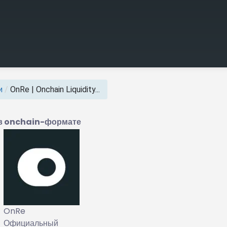
и
/
OnRe | Onchain Liquidity...
 в onchain-формате
OnRe
Официальный