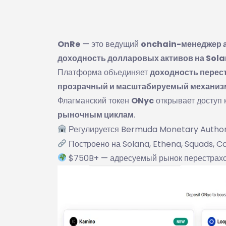
OnRe
— это ведущий
onchain-менеджер 
доходность долларовых активов на Sol
Платформа объединяет
доходность перес
прозрачный и масштабируемый механиз
Флагманский токен
ONyc
открывает доступ 
рыночным циклам
.
Регулируется Bermuda Monetary Author
Построено на Solana, Ethena, Squads, C
$750B+ — адресуемый рынок перестрах