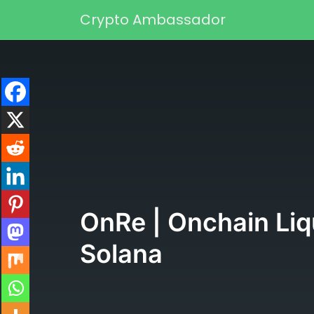
Перейти к содержимому
Crypto Ambassador
Основная навигаци
OnRe | Onchain Liq
Solana