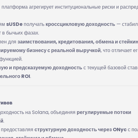
n
платформа агрегирует институциональные риски и распре
лям
sUSDe
получать
кроссцикловую доходность
— стабил
 в бычьих фазах.
пен для
заимствования, кредитования, обмена и стейки
лируемому бизнесу с реальной выручкой
, что отличает ег
функцией.
ную и предсказуемую доходность
с текущей базовой став
ельного ROI
.
тивов
оходность на Solana, объединяя
регулируемые потоки
ой
.
, предоставляя
структурную доходность через ONyc
с по