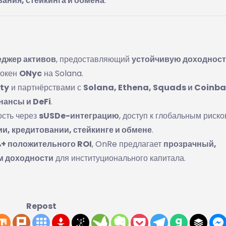
ания, стейкинга и обмена
.
джер активов
, предоставляющий
устойчивую доходност
 токен
ONyc
на Solana.
ty
и партнёрствами с
Solana, Ethena, Squads и Coinb
ансы и DeFi
.
ость через
sUSDe-интеграцию
, доступ к глобальным риск
и, кредитовании, стейкинге и обмене
.
+ положительного ROI
, OnRe предлагает
прозрачный,
м доходности
для институционального капитала.
Repost