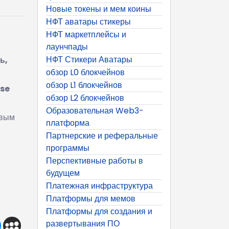
Новые токены и мем коины
НФТ аватары стикеры
НФТ маркетплейсы и
лаунчпады
НФТ Стикери Аватары
ь,
обзор L0 блокчейнов
обзор L1 блокчейнов
ase
обзор L2 блокчейнов
Образовательная Web3-
овым
платформа
Партнерские и реферальные
программы
Перспективные работы в
будущем
Платежная инфраструктура
Платформы для мемов
Платформы для создания и
развертывания ПО