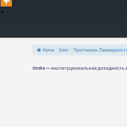
Home
/
Блог
/
Протоколы Ликвидност
OnRe — институциональная доходность