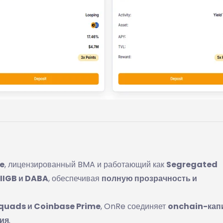
e
, лицензированный BMA и работающий как
Segregated
IIGB и DABA
, обеспечивая
полную прозрачность и
Squads и Coinbase Prime
, OnRe соединяет
onchain-капи
ия
.