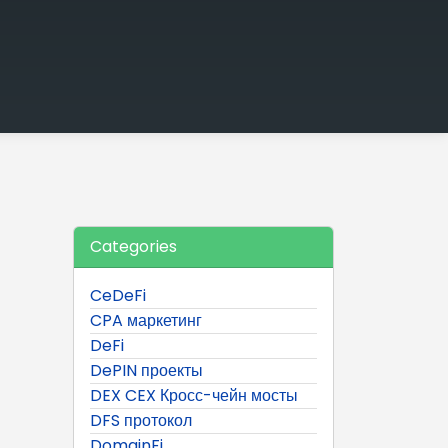
Categories
CeDeFi
CPA маркетинг
DeFi
DePIN проекты
DEX CEX Кросс-чейн мосты
DFS протокол
DomainFi