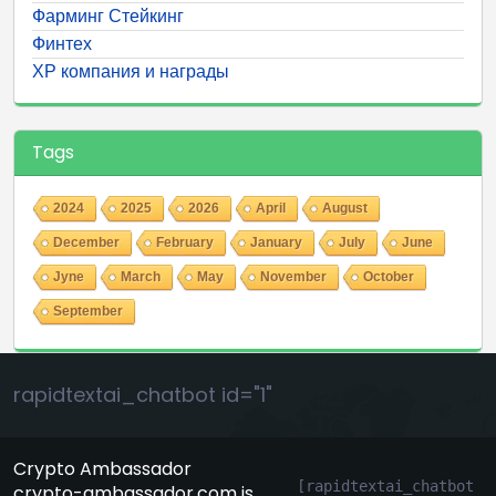
Фарминг Стейкинг
Финтех
ХР компания и награды
Tags
2024
2025
2026
April
August
December
February
January
July
June
Jyne
March
May
November
October
September
rapidtextai_chatbot id="1"
Crypto Ambassador
[rapidtextai_chatbot 
crypto-ambassador.com is