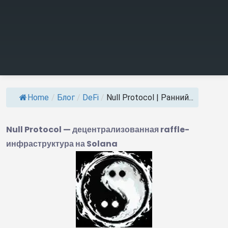
Home
/
Блог
/
DeFi
/
Null Protocol | Ранний...
Null Protocol — децентрализованная raffle-
инфраструктура на Solana