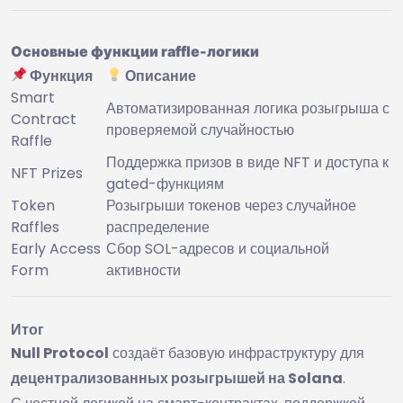
Основные функции raffle-логики
Функция
Описание
Smart
Автоматизированная логика розыгрыша с
Contract
проверяемой случайностью
Raffle
Поддержка призов в виде NFT и доступа к
NFT Prizes
gated-функциям
Token
Розыгрыши токенов через случайное
Raffles
распределение
Early Access
Сбор SOL-адресов и социальной
Form
активности
Итог
Null Protocol
создаёт базовую инфраструктуру для
децентрализованных розыгрышей на Solana
.