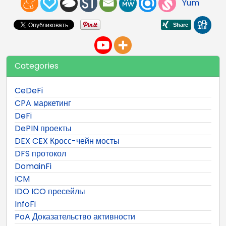
Yum
Categories
CeDeFi
CPA маркетинг
DeFi
DePIN проекты
DEX CEX Кросс-чейн мосты
DFS протокол
DomainFi
ICM
IDO ICO пресейлы
InfoFi
PoA Доказательство активности