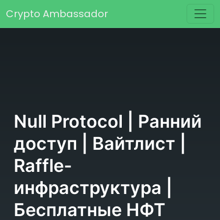
Перейти к содержимому
Crypto Ambassador
Основная навигация
Null Protocol | Ранний
доступ | Вайтлист |
Raffle-
инфраструктура |
Бесплатные НФТ