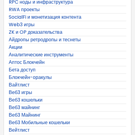
RPC ноды и инфраструктура
RWA проекты
SocialFi и монетизация контента
Web3 игры
ZK и OP доказательства
Айдропы ретродропы и теснеты
Акции
Аналитические инструменты
Аптос Блокчейн
Бета доступ
Блокчейн-оракулы
Вайтлист
Веб3 игры
Веб3 кошельки
Веб3 майнинг
Веб3 Майнинг
Веб3 Мобильные кошельки
Вейтлист