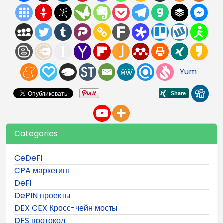
Yum
Categories
CeDeFi
CPA маркетинг
DeFi
DePIN проекты
DEX CEX Кросс-чейн мосты
DFS протокол