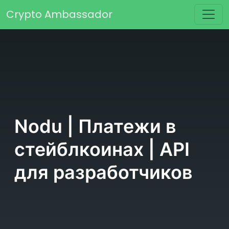
Перейти к содержимому
Crypto Ambassador
Основная навигация
Nodu | Платежи в
стейблкоинах | API
для разработчиков