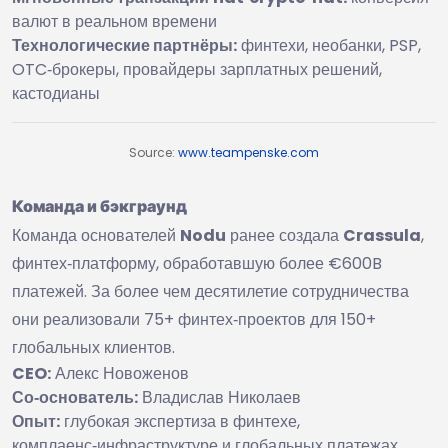
валют в реальном времени
Технологические партнёры:
финтехи, необанки, PSP,
OTC‑брокеры, провайдеры зарплатных решений,
кастодианы
Source:
www.teampenske.com
Команда и бэкграунд
Команда основателей
Nodu
ранее создала
Crassula
,
финтех‑платформу, обработавшую более €600B
платежей. За более чем десятилетие сотрудничества
они реализовали 75+ финтех‑проектов для 150+
глобальных клиентов.
CEO:
Алекс Новоженов
Со‑основатель:
Владислав Николаев
Опыт:
глубокая экспертиза в финтехе,
комплаенс‑инфраструктуре и глобальных платежах