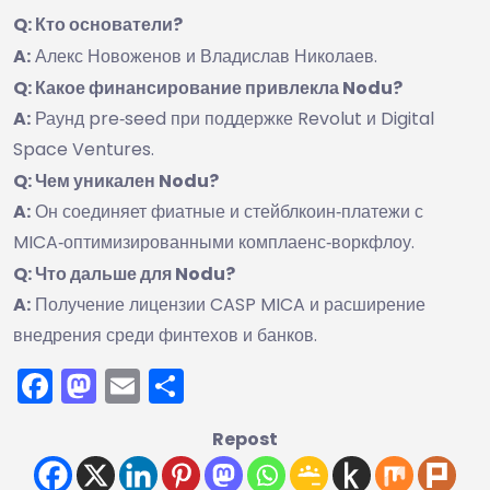
Q: Кто основатели?
A:
Алекс Новоженов и Владислав Николаев.
Q: Какое финансирование привлекла Nodu?
A:
Раунд pre‑seed при поддержке Revolut и Digital
Space Ventures.
Q: Чем уникален Nodu?
A:
Он соединяет фиатные и стейблкоин‑платежи с
MICA‑оптимизированными комплаенс‑воркфлоу.
Q: Что дальше для Nodu?
A:
Получение лицензии CASP MICA и расширение
внедрения среди финтехов и банков.
Facebook
Mastodon
Email
Отправить
Repost