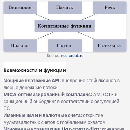
Source:
neuroreab.ru
Возможности и функции
Мощные платёжные API:
внедрение стейблкоинов в
любые денежные потоки
MICA‑оптимизированный комплаенс:
AML/CTF и
санкционный онбординг в соответствии с регуляцией
ЕС
Именные IBAN и валютные счета:
открытие
мультивалютных счетов с глобальным охватом
Мгновенные транзакции fiat‑crypto‑fiat:
конверсия