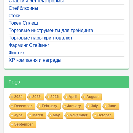
Ставки и бет платформы
Стейблкоины
стоки
Токен Сплеш
Торговые инструменты для трейдинга
Торговые пары криптовалют
Фарминг Стейкинг
Финтех
ХР компания и награды
Tags
2024
2025
2026
April
August
December
February
January
July
June
Jyne
March
May
November
October
September