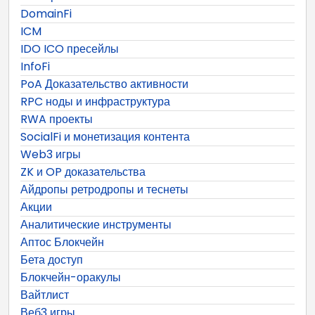
DomainFi
ICM
IDO ICO пресейлы
InfoFi
PoA Доказательство активности
RPC ноды и инфраструктура
RWA проекты
SocialFi и монетизация контента
Web3 игры
ZK и OP доказательства
Айдропы ретродропы и теснеты
Акции
Аналитические инструменты
Аптос Блокчейн
Бета доступ
Блокчейн-оракулы
Вайтлист
Веб3 игры