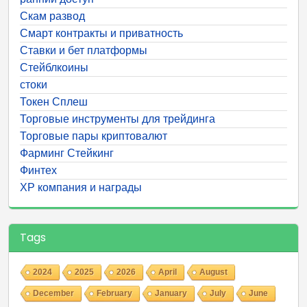
Скам развод
Смарт контракты и приватность
Ставки и бет платформы
Стейблкоины
стоки
Токен Сплеш
Торговые инструменты для трейдинга
Торговые пары криптовалют
Фарминг Стейкинг
Финтех
ХР компания и награды
Tags
2024
2025
2026
April
August
December
February
January
July
June