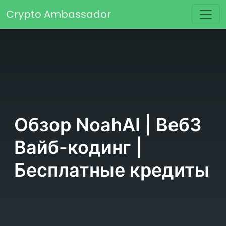
Перейти к содержимому
Crypto Ambassador
Основная навигация
Обзор NoahAI | Веб3
Вайб-кодинг |
Бесплатные кредиты