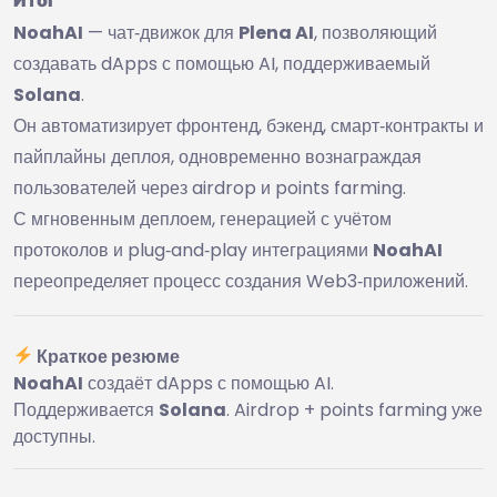
NoahAI
— чат‑движок для
Plena AI
, позволяющий
создавать dApps с помощью AI, поддерживаемый
Solana
.
Он автоматизирует фронтенд, бэкенд, смарт‑контракты и
пайплайны деплоя, одновременно вознаграждая
пользователей через airdrop и points farming.
С мгновенным деплоем, генерацией с учётом
протоколов и plug‑and‑play интеграциями
NoahAI
переопределяет процесс создания Web3‑приложений.
Краткое резюме
NoahAI
создаёт dApps с помощью AI.
Поддерживается
Solana
. Airdrop + points farming уже
доступны.