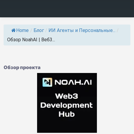
Home
/
Блог
/
ИИ Агенты и Персональные...
/
Обзор NoahAI | Веб3...
Обзор проекта