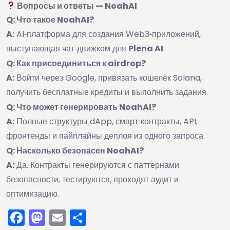
Вопросы и ответы — NoahAI
Q: Что такое NoahAI?
A:
AI‑платформа для создания Web3‑приложений,
выступающая чат‑движком для
Plena AI
.
Q: Как присоединиться к airdrop?
A:
Войти через Google, привязать кошелёк Solana,
получить бесплатные кредиты и выполнить задания.
Q: Что может генерировать NoahAI?
A:
Полные структуры dApp, смарт‑контракты, API,
фронтенды и пайплайны деплоя из одного запроса.
Q: Насколько безопасен NoahAI?
A:
Да. Контракты генерируются с паттернами
безопасности, тестируются, проходят аудит и
оптимизацию.
Facebook
Mastodon
Email
Отправить