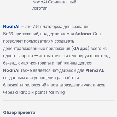
NoahAI Официальный
логотип
NoahAI
— это ИИ‑платформа для создания
Веб3‑приложений, поддерживаемая
Solana
. Она
позволяет пользователям создавать
децентрализованные приложения (
dApps
) всего из
одного запроса — автоматически генерируя фронтенд,
бэкенд, смарт‑контракты и пайплайны деплоя.
NoahAI
также является чат‑движком для
Plena AI
,
созданным для упрощения разработки
блокчейн‑приложений и вознаграждения участников
через airdrop и points farming.
Обзор проекта