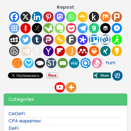
Repost
Yum
Categories
CeDeFi
CPA маркетинг
DeFi