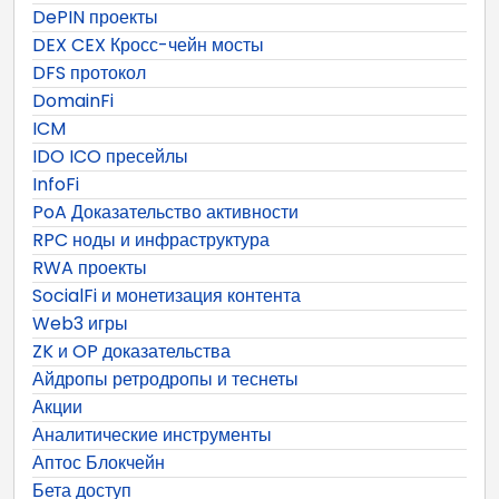
DePIN проекты
DEX CEX Кросс-чейн мосты
DFS протокол
DomainFi
ICM
IDO ICO пресейлы
InfoFi
PoA Доказательство активности
RPC ноды и инфраструктура
RWA проекты
SocialFi и монетизация контента
Web3 игры
ZK и OP доказательства
Айдропы ретродропы и теснеты
Акции
Аналитические инструменты
Аптос Блокчейн
Бета доступ