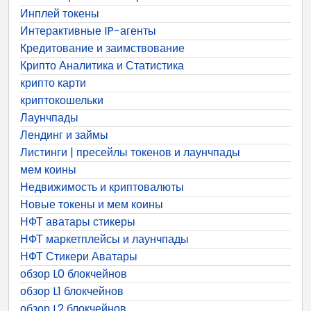
Инплей токены
Интерактивные IP-агенты
Кредитование и заимствование
Крипто Аналитика и Статистика
крипто карти
криптокошельки
Лаунчпады
Лендинг и займы
Листинги | пресейлы токенов и лаунчпады
мем коины
Недвижимость и криптовалюты
Новые токены и мем коины
НФТ аватары стикеры
НФТ маркетплейсы и лаунчпады
НФТ Стикери Аватары
обзор L0 блокчейнов
обзор L1 блокчейнов
обзор L2 блокчейнов