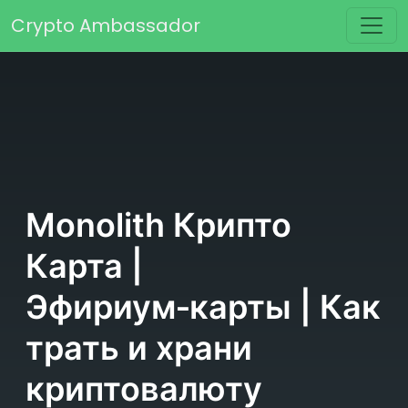
Перейти к содержимому
Crypto Ambassador
Основная навигация
Monolith Крипто
Карта |
Эфириум‑карты | Как
трать и храни
криптовалюту