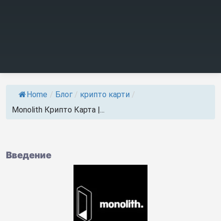
Home
/
Блог
/
крипто карти
/
Monolith Крипто Карта |...
Введение