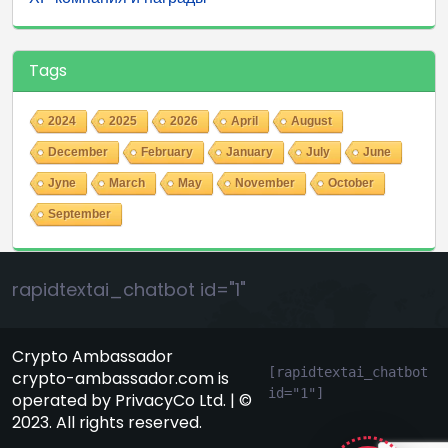
Tags
2024
2025
2026
April
August
December
February
January
July
June
Jyne
March
May
November
October
September
rapidtextai_chatbot id="1"
Crypto Ambassador
[rapidtextai_chatbot 
crypto-ambassador.com is
id="1"]
operated by PrivacyCo Ltd. | ©
GeekyBot
2023. All rights reserved.
онлайн