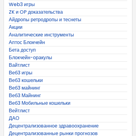
Web3 игры
ZK и OP доказательства
Айдропы ретродропы и теснеты
Акции
Аналитические инструменты
Аптос Блокчейн
Бета доступ
Блокчейн-оракулы
Вайтлист
Веб3 игры
Веб3 кошельки
Веб3 майнинг
Веб3 Майнинг
Веб3 Мобильные кошельки
Вейтлист
ДАО
Децентрализованное здравоохранение
Децентрализованные рынки прогнозов