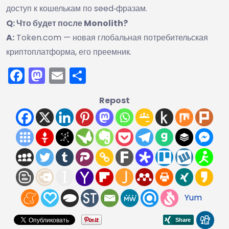
доступ к кошелькам по seed‑фразам.
Q: Что будет после Monolith?
A:
Token.com — новая глобальная потребительская
криптоплатформа, его преемник.
Facebook
Mastodon
Email
Отправить
Repost
Yum