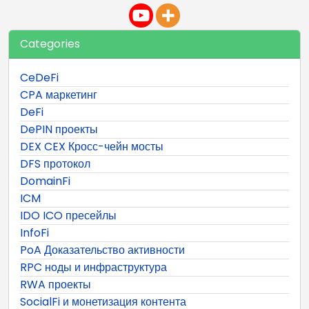
Categories
CeDeFi
CPA маркетинг
DeFi
DePIN проекты
DEX CEX Кросс-чейн мосты
DFS протокол
DomainFi
ICM
IDO ICO пресейлы
InfoFi
PoA Доказательство активности
RPC ноды и инфраструктура
RWA проекты
SocialFi и монетизация контента