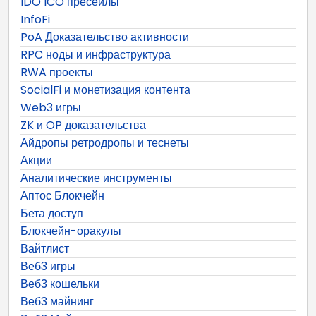
IDO ICO пресейлы
InfoFi
PoA Доказательство активности
RPC ноды и инфраструктура
RWA проекты
SocialFi и монетизация контента
Web3 игры
ZK и OP доказательства
Айдропы ретродропы и теснеты
Акции
Аналитические инструменты
Аптос Блокчейн
Бета доступ
Блокчейн-оракулы
Вайтлист
Веб3 игры
Веб3 кошельки
Веб3 майнинг