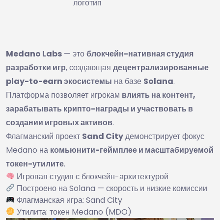
логотип
Medano Labs
— это
блокчейн-нативная студия
разработки игр
, создающая
децентрализированные
play-to-earn экосистемы
на базе
Solana
.
Платформа позволяет игрокам
влиять на контент,
зарабатывать крипто-награды и участвовать в
создании игровых активов
.
Флагманский проект
Sand City
демонстрирует фокус
Medano на
комьюнити-геймплее и масштабируемой
токен-утилите
.
Игровая студия с блокчейн-архитектурой
Построено на Solana — скорость и низкие комиссии
Флагманская игра: Sand City
Утилита: токен Medano (MDO)