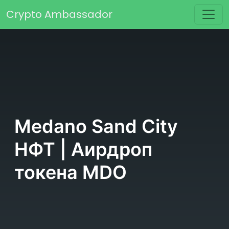
Перейти к содержимому
Crypto Ambassador
Основная навигация
Medano Sand City
НФТ | Аирдроп
токена MDO