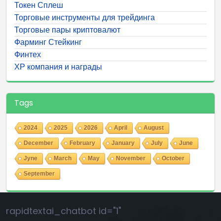
Токен Сплеш
Торговые инструменты для трейдинга
Торговые пары криптовалют
Фарминг Стейкинг
Финтех
ХР компания и награды
Tags
2024
2025
2026
April
August
December
February
January
July
June
Jyne
March
May
November
October
September
rapidtextai_chatbot id="1"