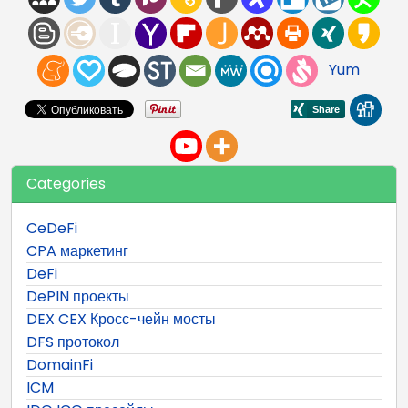
Yum
Categories
CeDeFi
CPA маркетинг
DeFi
DePIN проекты
DEX CEX Кросс-чейн мосты
DFS протокол
DomainFi
ICM