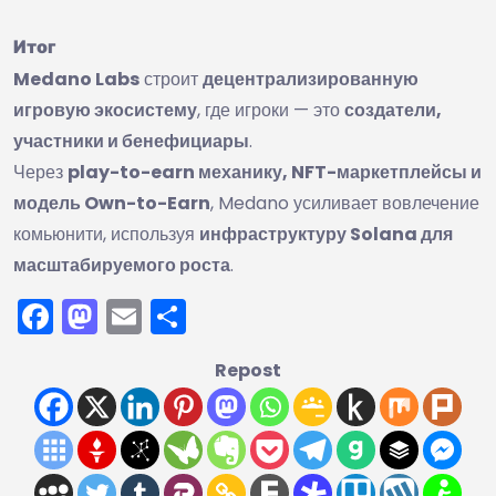
Итог
Medano Labs
строит
децентрализированную
игровую экосистему
, где игроки — это
создатели,
участники и бенефициары
.
Через
play-to-earn механику, NFT-маркетплейсы и
модель Own-to-Earn
, Medano усиливает вовлечение
комьюнити, используя
инфраструктуру Solana для
масштабируемого роста
.
Facebook
Mastodon
Email
Отправить
Repost