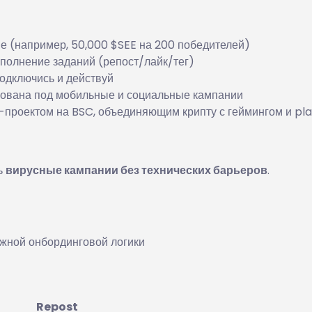
е (например, 50,000 $SEE на 200 победителей)
полнение заданий (репост/лайк/тег)
подключись и действуй
ована под мобильные и социальные кампании
роектом на BSC, объединяющим крипту с геймингом и pl
ь
вирусные кампании без технических барьеров
.
е
жной онбординговой логики
Repost