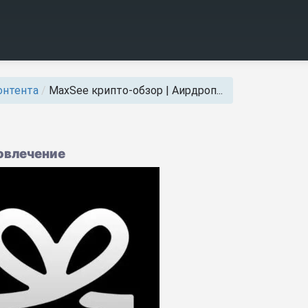
контента
/
MaxSee крипто-обзор | Аирдроп...
вовлечение