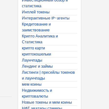
Инвестиционный обзор и
статистика
Инплей токены
Интерактивные IP-агенты
Кредитование и
заимствование
Крипто Аналитика и
Статистика
крипто карти
криптокошельки
Лаунчпады
Лендинг и займы
Листинги | пресейлы токенов
и лаунчпады
мем коины
Недвижимость и
криптовалюты
Новые токены и мем коины
НФТ аватары стикеры