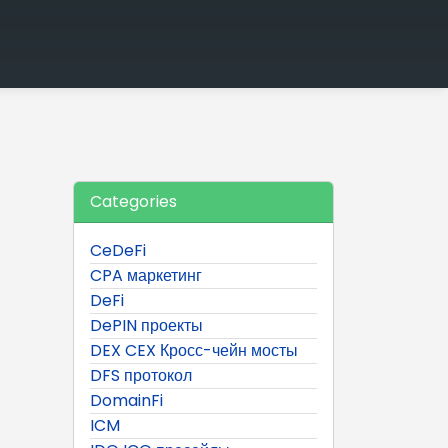
Categories
CeDeFi
CPA маркетинг
DeFi
DePIN проекты
DEX CEX Кросс-чейн мосты
DFS протокол
DomainFi
ICM