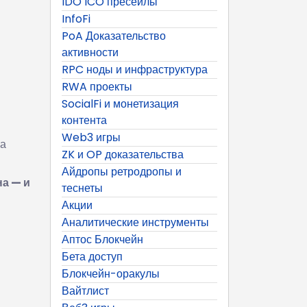
IDO ICO пресейлы
InfoFi
PoA Доказательство
активности
RPC ноды и инфраструктура
RWA проекты
SocialFi и монетизация
контента
Web3 игры
на
ZK и OP доказательства
Айдропы ретродропы и
на — и
теснеты
Акции
Аналитические инструменты
Аптос Блокчейн
Бета доступ
Блокчейн-оракулы
Вайтлист