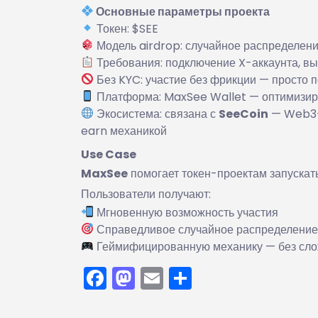
Основные параметры проекта
Токен: $SEE
Модель airdrop: случайное распределени
Требования: подключение X-аккаунта, вы
Без KYC: участие без фрикции — просто 
Платформа: MaxSee Wallet — оптимизир
Экосистема: связана с
SeeCoin
— Web3-п
earn механикой
Use Case
MaxSee
помогает токен-проектам запускат
Пользователи получают:
Мгновенную возможность участия
Справедливое случайное распределени
Геймифицированную механику — без сло
Facebook
Mastodon
Email
Отправить