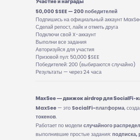
Участие и награды
50,000 $SEE — 200 победителей
Подпишись на официальный аккаунт MaxSe
Сделай репост, лайк и отметь друга
Подключи свой X-аккаунт
Выполни все задания
Авторизуйся для участия
Призовой пул: 50,000 $SEE
Победителей: 200 (выбираются случайно)
Результаты — через 24 часа
MaxSee — движок airdrop для SocialFi-
MaxSee
— это
SocialFi-платформа
, созд
токенов
.
Работает по модели
случайного распреде
выполнившие простые задания:
подписка, 