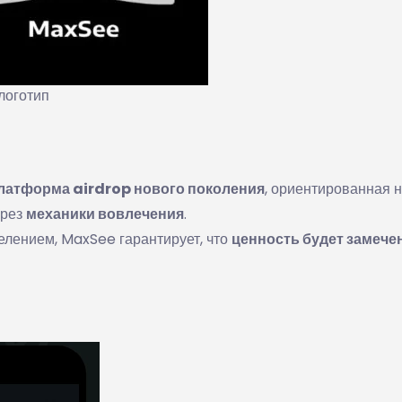
логотип
латформа airdrop нового поколения
, ориентированная 
ерез
механики вовлечения
.
елением, MaxSee гарантирует, что
ценность будет замече