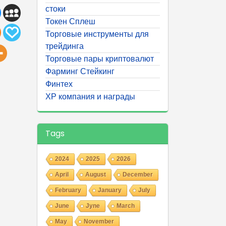
стоки
Токен Сплеш
Торговые инструменты для
трейдинга
Торговые пары криптовалют
Фарминг Стейкинг
Финтех
ХР компания и награды
Tags
2024
2025
2026
April
August
December
February
January
July
June
Jyne
March
May
November