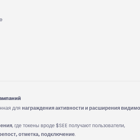
e
кампаний
анная для
награждения активности и расширения видим
ления
, где токены вроде $SEE получают пользователи,
репост, отметка, подключение
.