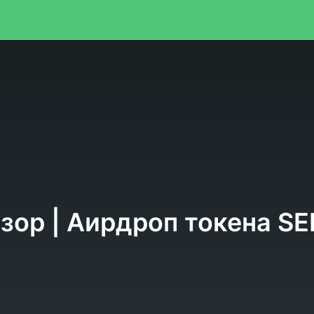
я
ор | Аирдроп токена SEE 