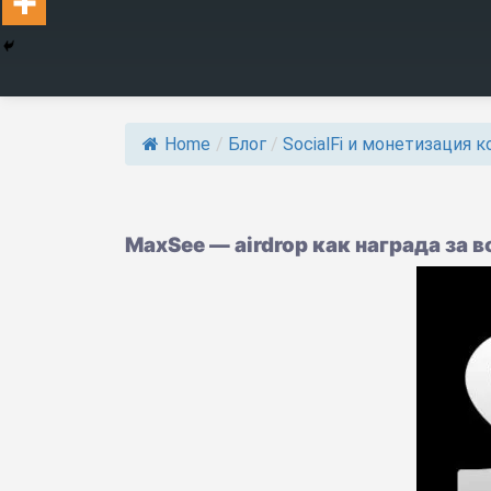
Home
/
Блог
/
SocialFi и монетизация 
MaxSee — airdrop как награда за 