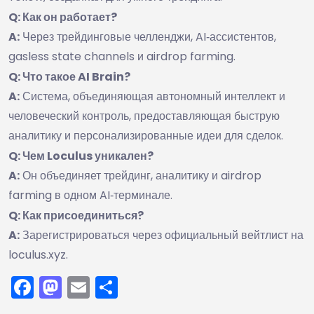
Q: Как он работает?
A:
Через трейдинговые челленджи, AI‑ассистентов,
gasless state channels и airdrop farming.
Q: Что такое AI Brain?
A:
Система, объединяющая автономный интеллект и
человеческий контроль, предоставляющая быструю
аналитику и персонализированные идеи для сделок.
Q: Чем Loculus уникален?
A:
Он объединяет трейдинг, аналитику и airdrop
farming в одном AI‑терминале.
Q: Как присоединиться?
A:
Зарегистрироваться через официальный вейтлист на
loculus.xyz.
Facebook
Mastodon
Email
Отправить