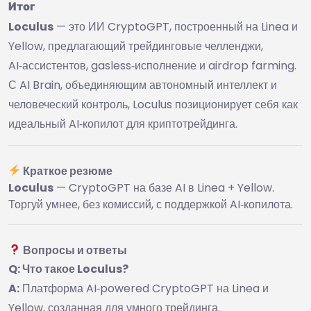
Итог
Loculus
— это ИИ CryptoGPT, построенный на Linea и
Yellow, предлагающий трейдинговые челленджи,
AI‑ассистентов, gasless‑исполнение и airdrop farming.
С AI Brain, объединяющим автономный интеллект и
человеческий контроль, Loculus позиционирует себя как
идеальный AI‑копилот для криптотрейдинга.
Краткое резюме
Loculus
— CryptoGPT на базе AI в Linea + Yellow.
Торгуй умнее, без комиссий, с поддержкой AI‑копилота.
Вопросы и ответы
Q: Что такое Loculus?
A:
Платформа AI‑powered CryptoGPT на Linea и
Yellow, созданная для умного трейдинга.