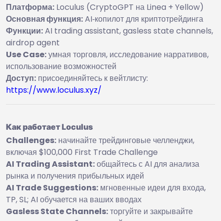
Платформа:
Loculus (CryptoGPT на Linea + Yellow)
Основная функция:
AI‑копилот для криптотрейдинга
Функции:
AI trading assistant, gasless state channels,
airdrop agent
Use Case:
умная торговля, исследование нарративов,
использование возможностей
Доступ:
присоединяйтесь к вейтлисту:
https://www.loculus.xyz/
Как работает Loculus
Challenges:
начинайте трейдинговые челленджи,
включая $100,000 First Trade Challenge
AI Trading Assistant:
общайтесь с AI для анализа
рынка и получения прибыльных идей
AI Trade Suggestions:
мгновенные идеи для входа,
TP, SL; AI обучается на ваших вводах
Gasless State Channels:
торгуйте и закрывайте