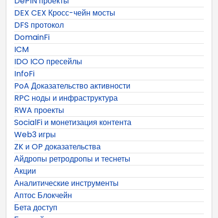
DePIN проекты
DEX CEX Кросс-чейн мосты
DFS протокол
DomainFi
ICM
IDO ICO пресейлы
InfoFi
PoA Доказательство активности
RPC ноды и инфраструктура
RWA проекты
SocialFi и монетизация контента
Web3 игры
ZK и OP доказательства
Айдропы ретродропы и теснеты
Акции
Аналитические инструменты
Аптос Блокчейн
Бета доступ