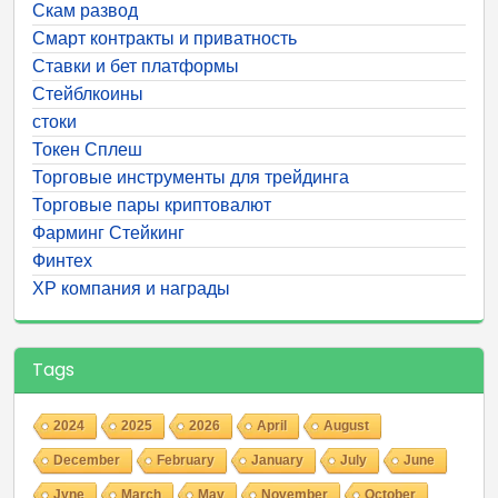
Скам развод
Смарт контракты и приватность
Ставки и бет платформы
Стейблкоины
стоки
Токен Сплеш
Торговые инструменты для трейдинга
Торговые пары криптовалют
Фарминг Стейкинг
Финтех
ХР компания и награды
Tags
2024
2025
2026
April
August
December
February
January
July
June
Jyne
March
May
November
October