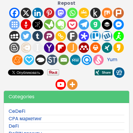
Repost
Yum
Categories
CeDeFi
CPA маркетинг
DeFi