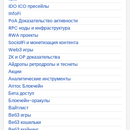
IDO ICO пресейлы
InfoFi
PoA Доказательство активности
RPC ноды и инфраструктура
RWA проекты
SocialFi и монетизация контента
Web3 игры
ZK и OP доказательства
Айдропы ретродропы и теснеты
Акции
Аналитические инструменты
Аптос Блокчейн
Бета доступ
Блокчейн-оракулы
Вайтлист
Веб3 игры
Веб3 кошельки
Веб3 майнинг