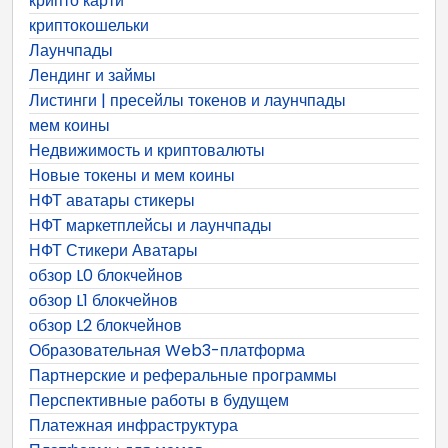
крипто карти
криптокошельки
Лаунчпады
Лендинг и займы
Листинги | пресейлы токенов и лаунчпады
мем коины
Недвижимость и криптовалюты
Новые токены и мем коины
НФТ аватары стикеры
НФТ маркетплейсы и лаунчпады
НФТ Стикери Аватары
обзор L0 блокчейнов
обзор L1 блокчейнов
обзор L2 блокчейнов
Образовательная Web3-платформа
Партнерские и реферальные программы
Перспективные работы в будущем
Платежная инфраструктура