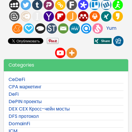
Yum
Categories
CeDeFi
CPA маркетинг
DeFi
DePIN проекты
DEX CEX Кросс-чейн мосты
DFS протокол
DomainFi
ICM