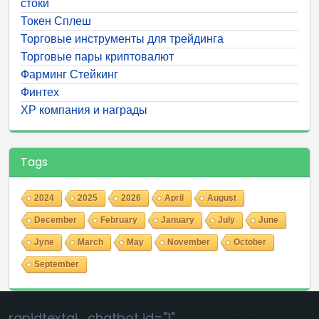
стоки
Токен Сплеш
Торговые инструменты для трейдинга
Торговые пары криптовалют
Фарминг Стейкинг
Финтех
ХР компания и награды
Tags
2024
2025
2026
April
August
December
February
January
July
June
Jyne
March
May
November
October
September
rapidtextai_chatbot id="1"