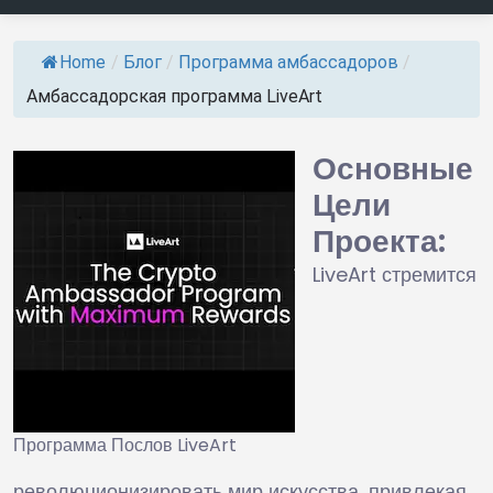
Home
/
Блог
/
Программа амбассадоров
/
Амбассадорская программа LiveArt
Основные
Цели
Проекта:
LiveArt стремится
Программа Послов LiveArt
революционизировать мир искусства, привлекая