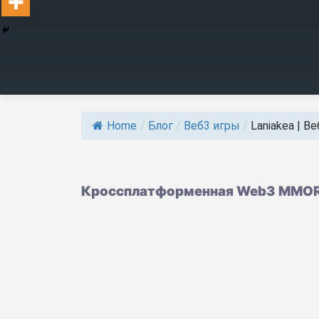
Home
/
Блог
/
Веб3 игры
/
Laniakea | В
Кроссплатформенная Web3 MMOR