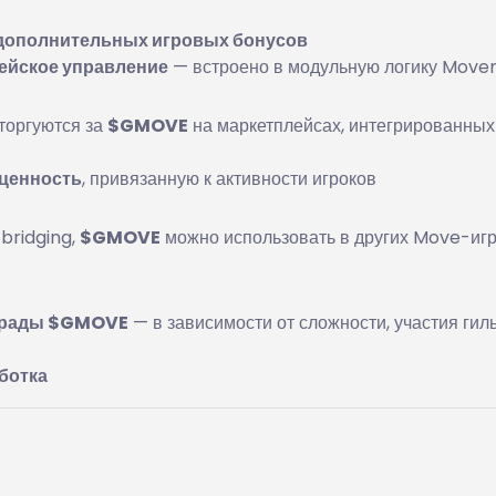
дополнительных игровых бонусов
ейское управление
— встроено в модульную логику Mov
торгуются за
$GMOVE
на маркетплейсах, интегрированных
ценность
, привязанную к активности игроков
bridging,
$GMOVE
можно использовать в других Move-игр
грады $GMOVE
— в зависимости от сложности, участия гил
ботка