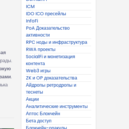
ICM
IDO ICO пресейлы
InfoFi
PoA Доказательство
активности
RPC ноды и инфраструктура
RWA проекты
вая
SocialFi и монетизация
грады.
контента
изкую
Web3 игры
ивами
.
ZK и OP доказательства
лька
Айдропы ретродропы и
теснеты
Акции
Аналитические инструменты
Аптос Блокчейн
Бета доступ
Блокчейн-оракулы