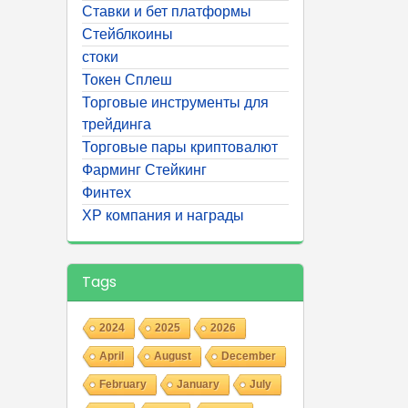
Ставки и бет платформы
Стейблкоины
стоки
Токен Сплеш
Торговые инструменты для
трейдинга
Торговые пары криптовалют
Фарминг Стейкинг
Финтех
ХР компания и награды
Tags
2024
2025
2026
April
August
December
February
January
July