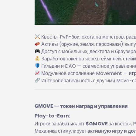
Квесты, PvP-бои, охота на монстров, ра
Активы (оружие, земля, персонажи) выпу
Доступ с мобильных, десктопа и браузер
Заработок токенов через геймплей, стейк
Гильдии и DAO — совместное управление 
Модульное исполнение Movement —
иг
Интероперабельность с другими Move-се
GMOVE — токен наград и управления
Play-to-Earn:
Игроки зарабатывают
$GMOVE
за квесты, 
Механика стимулирует
активную игру и до