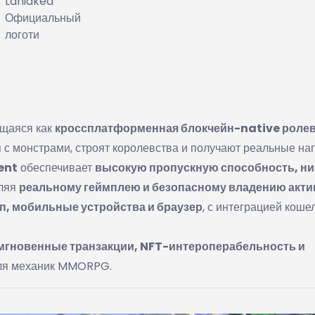
Laniakea
Официальный
логоти
ющаяся как
кроссплатформенная блокчейн-native роле
я с монстрами, строят королевства и получают реальные на
ent
обеспечивает
высокую пропускную способность, н
оляя
реальному геймплею и безопасному владению акт
п, мобильные устройства и браузер
, с интеграцией коше
мгновенные транзакции, NFT-интероперабельность и
для механик MMORPG.