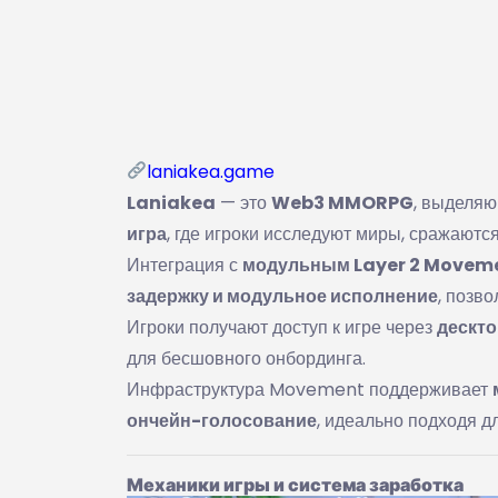
laniakea.game
Laniakea
— это
Web3 MMORPG
, выделя
игра
, где игроки исследуют миры, сражаютс
Интеграция с
модульным Layer 2 Movem
задержку и модульное исполнение
, позв
Игроки получают доступ к игре через
дескто
для бесшовного онбординга.
Инфраструктура Movement поддерживает
ончейн-голосование
, идеально подходя 
Механики игры и система заработка