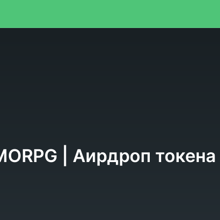
я
MMORPG | Аирдроп токен