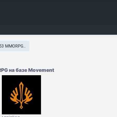
еб3 MMORPG...
PG на базе Movement