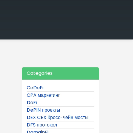
Categories
CeDeFi
CPA маркетинг
DeFi
DePIN проекты
DEX CEX Кросс-чейн мосты
DFS протокол
DomainFi