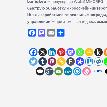
Laniakea
— популярная Web3 MMORPG н
быструю обработку и кроссчейн-интеро
Игроки
зарабатывают реальные награды,
управлении
— при этом наслаждаясь
имме
Facebook
Mastodon
Email
Отправить
Yum