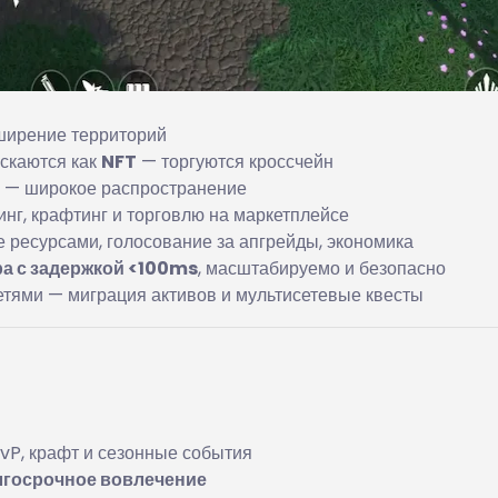
сширение территорий
скаются как
NFT
— торгуются кроссчейн
а — широкое распространение
инг, крафтинг и торговлю на маркетплейсе
ресурсами, голосование за апгрейды, экономика
ра с задержкой <100ms
, масштабируемо и безопасно
тями — миграция активов и мультисетевые квесты
PvP, крафт и сезонные события
лгосрочное вовлечение