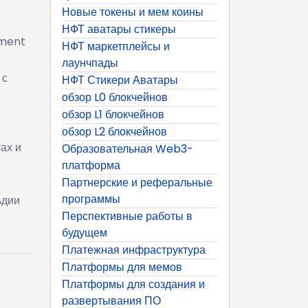
Новые токены и мем коины
НФТ аватары стикеры
ement
НФТ маркетплейсы и
лаунчпады
 с
НФТ Стикери Аватары
обзор L0 блокчейнов
обзор L1 блокчейнов
обзор L2 блокчейнов
ах и
Образовательная Web3-
платформа
Партнерские и реферальные
программы
ьдии
Перспективные работы в
будущем
Платежная инфраструктура
Платформы для мемов
Платформы для создания и
развертывания ПО