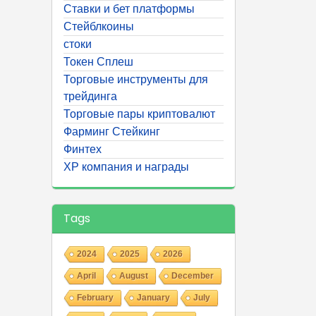
Ставки и бет платформы
Стейблкоины
стоки
Токен Сплеш
Торговые инструменты для
трейдинга
Торговые пары криптовалют
Фарминг Стейкинг
Финтех
ХР компания и награды
Tags
2024
2025
2026
April
August
December
February
January
July