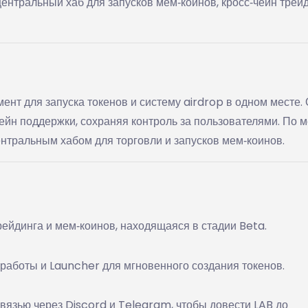
центральный хаб для запусков мем‑коинов, кросс‑чейн трей
ент для запуска токенов и систему airdrop в одном месте.
чейн поддержки, сохраняя контроль за пользователями. По 
нтральным хабом для торговли и запусков мем‑коинов.
ейдинга и мем‑коинов, находящаяся в стадии Beta.
работы и Launcher для мгновенного создания токенов.
вязью через Discord и Telegram, чтобы довести LAB до