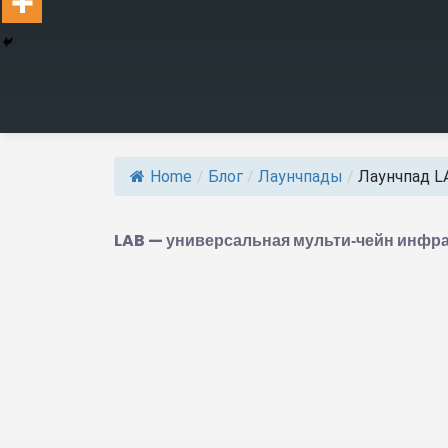
Home
/
Блог
/
Лаунчпады
/
Лаунчпад LAB
LAB — универсальная мульти‑чейн инфра