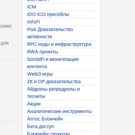
ICM
IDO ICO пресейлы
InfoFi
оляет
PoA Доказательство
активности
 для
RPC ноды и инфраструктура
RWA проекты
SocialFi и монетизация
контента
Web3 игры
ZK и OP доказательства
Айдропы ретродропы и
теснеты
Акции
Аналитические инструменты
Аптос Блокчейн
Бета доступ
Блокчейн-оракулы