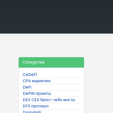
Categories
CeDeFi
CPA маркетинг
DeFi
DePIN проекты
DEX CEX Кросс-чейн мосты
DFS протокол
DomainFi