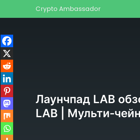
Перейти к содержимому
Crypto Ambassador
Основная навигаци
Лаунчпад LAB обз
LAB | Мульти‑чей