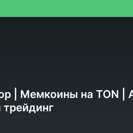
я
ор | Мемкоины на TON | 
н трейдинг