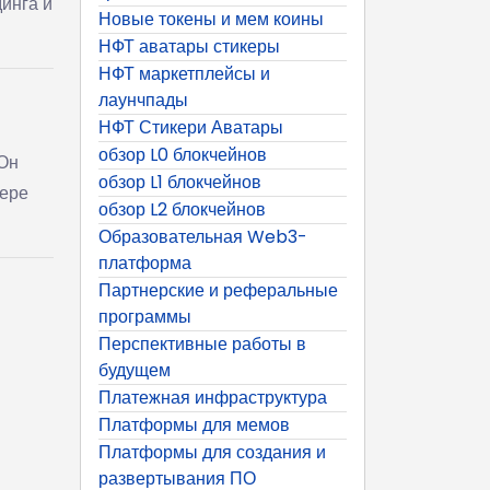
динга и
Новые токены и мем коины
НФТ аватары стикеры
НФТ маркетплейсы и
лаунчпады
НФТ Стикери Аватары
обзор L0 блокчейнов
 Он
обзор L1 блокчейнов
мере
обзор L2 блокчейнов
Образовательная Web3-
платформа
Партнерские и реферальные
программы
Перспективные работы в
будущем
Платежная инфраструктура
Платформы для мемов
Платформы для создания и
развертывания ПО