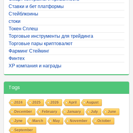
Ставки и бет платформы
Стейблкоины
стоки
Токен Сплеш
Торговые инструменты для трейдинга
Торговые пары криптовалют
Фарминг Стейкинг
Финтех
ХР компания и награды
Tags
2024
2025
2026
April
August
December
February
January
July
June
Jyne
March
May
November
October
September