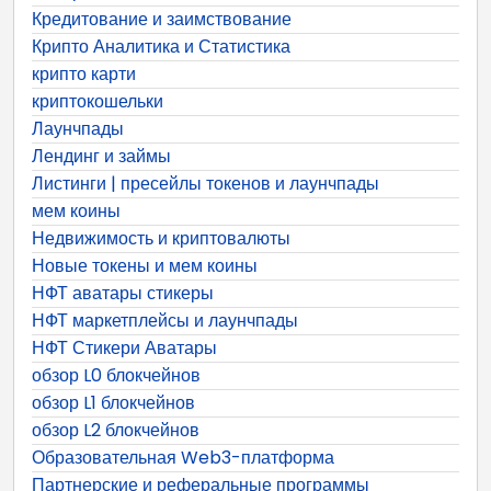
Кредитование и заимствование
Крипто Аналитика и Статистика
крипто карти
криптокошельки
Лаунчпады
Лендинг и займы
Листинги | пресейлы токенов и лаунчпады
мем коины
Недвижимость и криптовалюты
Новые токены и мем коины
НФТ аватары стикеры
НФТ маркетплейсы и лаунчпады
НФТ Стикери Аватары
обзор L0 блокчейнов
обзор L1 блокчейнов
обзор L2 блокчейнов
Образовательная Web3-платформа
Партнерские и реферальные программы