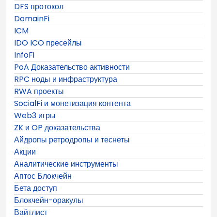
DFS протокол
DomainFi
ICM
IDO ICO пресейлы
InfoFi
PoA Доказательство активности
RPC ноды и инфраструктура
RWA проекты
SocialFi и монетизация контента
Web3 игры
ZK и OP доказательства
Айдропы ретродропы и теснеты
Акции
Аналитические инструменты
Аптос Блокчейн
Бета доступ
Блокчейн-оракулы
Вайтлист