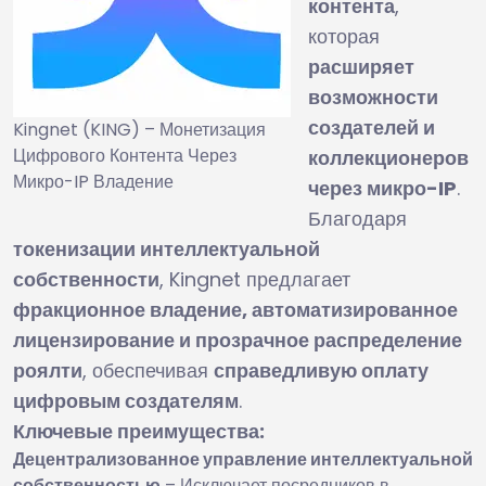
контента
,
которая
расширяет
возможности
создателей и
Kingnet (KING) – Монетизация
Цифрового Контента Через
коллекционеров
Микро-IP Владение
через микро-IP
.
Благодаря
токенизации интеллектуальной
собственности
, Kingnet предлагает
фракционное владение, автоматизированное
лицензирование и прозрачное распределение
роялти
, обеспечивая
справедливую оплату
цифровым создателям
.
Ключевые преимущества:
Децентрализованное управление интеллектуальной
собственностью
– Исключает посредников в