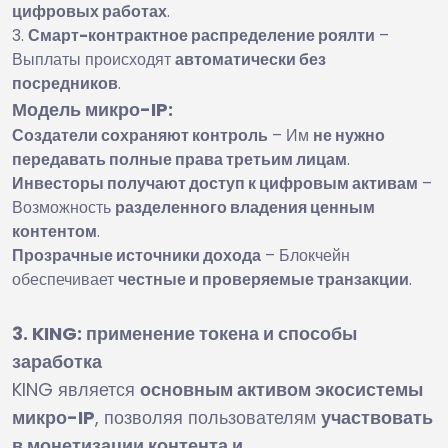
цифровых работах
.
Смарт-контрактное распределение роялти
–
Выплаты происходят
автоматически без
посредников
.
Модель микро-IP:
Создатели сохраняют контроль
– Им
не нужно
передавать полные права третьим лицам
.
Инвесторы получают доступ к цифровым активам
–
Возможность
разделенного владения ценным
контентом
.
Прозрачные источники дохода
– Блокчейн
обеспечивает
честные и проверяемые транзакции
.
3. KING: применение токена и способы
заработка
KING является
основным активом экосистемы
микро-IP
, позволяя пользователям
участвовать
в монетизации контента и