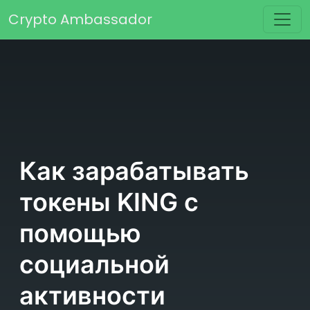
Перейти к содержимому
Crypto Ambassador
Основная навигация
Как зарабатывать
токены KING с
помощью
социальной
активности