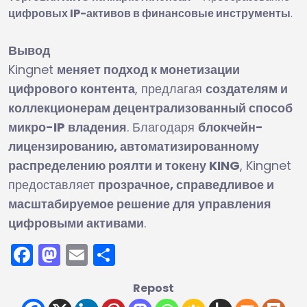
цифровых IP-активов в финансовые инструменты
.
Вывод
Kingnet
меняет подход к монетизации
цифрового контента
, предлагая
создателям и
коллекционерам децентрализованный способ
микро-IP владения
. Благодаря
блокчейн-
лицензированию, автоматизированному
распределению роялти и токену KING
, Kingnet
предоставляет
прозрачное, справедливое и
масштабируемое решение для управления
цифровыми активами
.
Facebook
Mastodon
Email
Отправить
Repost