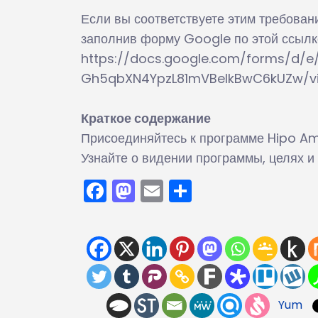
Если вы соответствуете этим требовани
заполнив форму Google по этой ссылк
https://docs.google.com/forms/d/e
Gh5qbXN4YpzL81mVBeIkBwC6kUZw/vi
Краткое содержание
Присоединяйтесь к программе Hipo Am
Узнайте о видении программы, целях и
Facebook
Mastodon
Email
Отправить
Yum