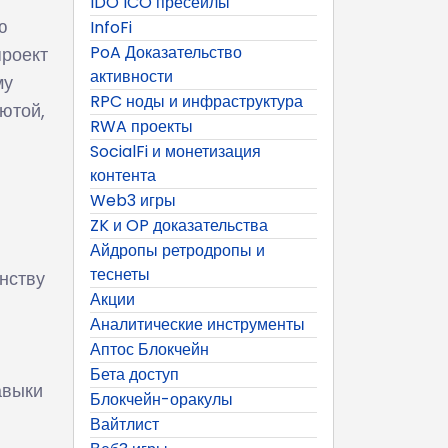
IDO ICO пресейлы
ю
InfoFi
PoA Доказательство
проект
активности
му
RPC ноды и инфраструктура
ютой,
RWA проекты
SocialFi и монетизация
контента
Web3 игры
ZK и OP доказательства
Айдропы ретродропы и
теснеты
анству
Акции
Аналитические инструменты
Аптос Блокчейн
Бета доступ
авыки
Блокчейн-оракулы
Вайтлист