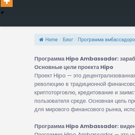
Home
/
Блог
/
Программа амбассадор
Программа Hipo Ambassador: зараб
Основные цели проекта Hipo
Проект Hipo — это децентрализованна
революцию в традиционной финансовой
криптоторговлю, кредитование и заимст
пользователя среде. Основная цель п
для мирового финансового рынка, испо
Программа Hipo Ambassador: виден
Программа Hipo Ambassador — это уни