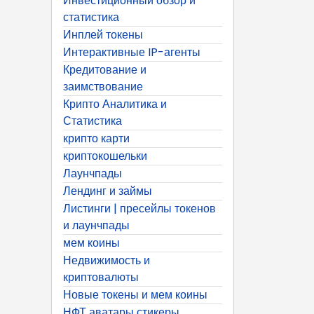
Инвестиционный обзор и
статистика
Инплей токены
Интерактивные IP-агенты
Кредитование и
заимствование
Крипто Аналитика и
Статистика
крипто карти
криптокошельки
Лаунчпады
Лендинг и займы
Листинги | пресейлы токенов
и лаунчпады
мем коины
Недвижимость и
криптовалюты
Новые токены и мем коины
НФТ аватары стикеры