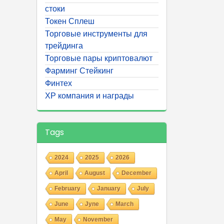
стоки
Токен Сплеш
Торговые инструменты для
трейдинга
Торговые пары криптовалют
Фарминг Стейкинг
Финтех
ХР компания и награды
Tags
2024
2025
2026
April
August
December
February
January
July
June
Jyne
March
May
November