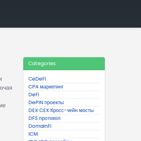
Categories
и
CeDeFi
CPA маркетинг
лючая
DeFi
DePIN проекты
ие
DEX CEX Кросс-чейн мосты
DFS протокол
DomainFi
ICM