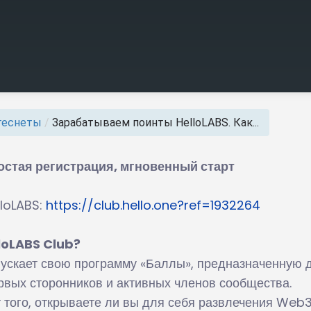
теснеты
/
Зарабатываем поинты HelloLABS. Как...
остая регистрация, мгновенный старт
lloLABS:
https://club.hello.one?ref=1932264
lloLABS Club?
ускает свою программу «Баллы», предназначенную 
вых сторонников и активных членов сообщества.
 того, открываете ли вы для себя развлечения Web