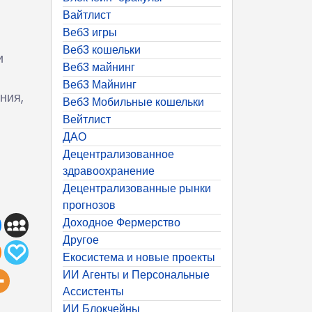
Вайтлист
Веб3 игры
Веб3 кошельки
и
Веб3 майнинг
Веб3 Майнинг
ния,
Веб3 Мобильные кошельки
Вейтлист
ДАО
Децентрализованное
здравоохранение
Децентрализованные рынки
прогнозов
Доходное Фермерство
Другое
Екосистема и новые проекты
ИИ Агенты и Персональные
Ассистенты
ИИ Блокчейны