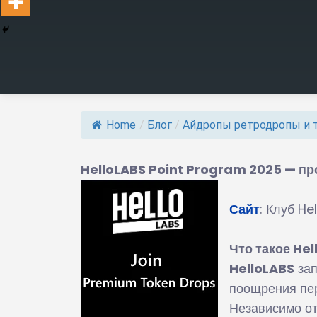
Home
/
Блог
/
Айдропы ретродропы и 
HelloLABS Point Program 2025 — пр
Сайт
: Клуб He
Что такое He
HelloLABS
зап
поощрения пер
Независимо от