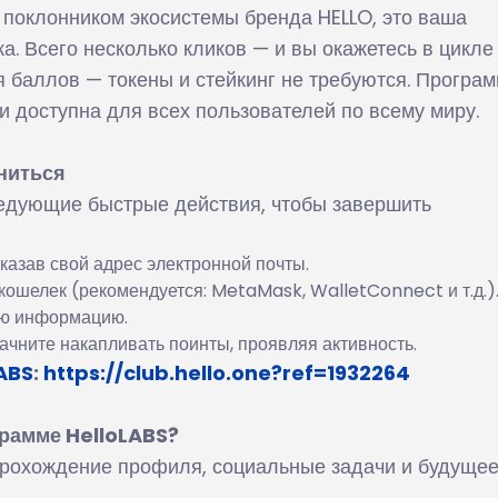
 поклонником экосистемы бренда HELLO, это ваша
ка. Всего несколько кликов — и вы окажетесь в цикле
 баллов — токены и стейкинг не требуются. Програ
и доступна для всех пользователей по всему миру.
ниться
едующие быстрые действия, чтобы завершить
указав свой адрес электронной почты.
кошелек (рекомендуется: MetaMask, WalletConnect и т.д.)
ую информацию.
Начните накапливать поинты, проявляя активность.
ABS
:
https://club.hello.one?ref=1932264
грамме HelloLABS?
 прохождение профиля, социальные задачи и будуще