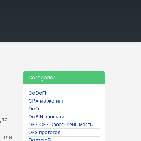
Categories
CeDeFi
CPA маркетинг
DeFi
DePIN проекты
для
DEX CEX Кросс-чейн мосты
DFS протокол
3 или
DomainFi