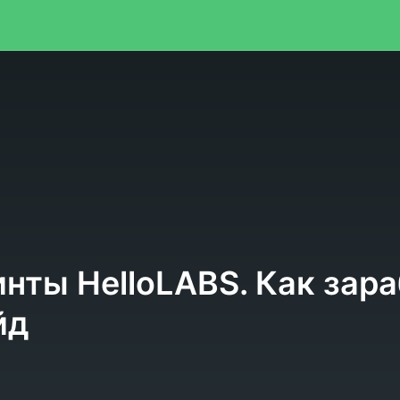
я
нты HelloLABS. Как зар
йд