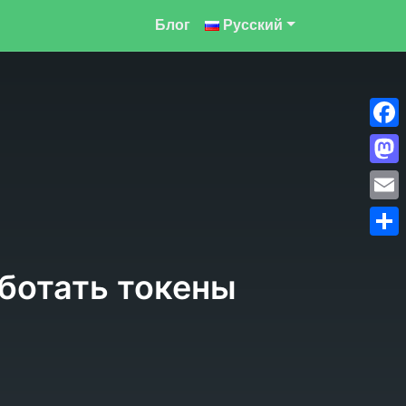
Блог
Русский
Face
Mast
Emai
Отпр
аботать токены