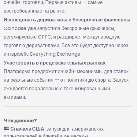
ончейн-торговли. Первые активы — самые
востребованные на рынке.
Исследовать деривативы и бессрочные фьючерсы
Coinbase уже запустила бессрочные фьючерсы,
регулируемые CFTC, и расширяет международную
торговлю деривативами. Всё это будет доступно через
интерфейс Everything Exchange.
Участвовать в предсказательных рынках
Платформа предложит ончейн-механизмы для ставок
на реальные события — от политики до спорта. Запуск
ожидается параллельно с токенизированными
активами.
Что дальше?
Сначала США
: запуск для американских
пользователей в ближайшие месяцы