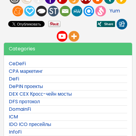
Yum
Categories
CeDeFi
CPA маркетинг
DeFi
DePIN проекты
DEX CEX Кросс-чейн мосты
DFS протокол
DomainFi
ICM
IDO ICO пресейлы
InfoFi