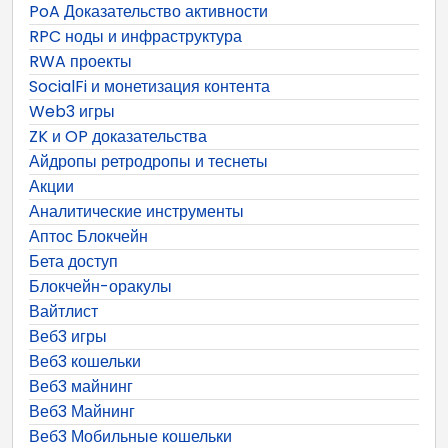
PoA Доказательство активности
RPC ноды и инфраструктура
RWA проекты
SocialFi и монетизация контента
Web3 игры
ZK и OP доказательства
Айдропы ретродропы и теснеты
Акции
Аналитические инструменты
Аптос Блокчейн
Бета доступ
Блокчейн-оракулы
Вайтлист
Веб3 игры
Веб3 кошельки
Веб3 майнинг
Веб3 Майнинг
Веб3 Мобильные кошельки