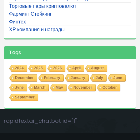
Торговые пары криптовалют
Фарминг Стейкинг
Финтех
ХР компания и награды
Tags
2024
2025
2026
April
August
December
February
January
July
June
Jyne
March
May
November
October
September
rapidtextai_chatbot id="1"