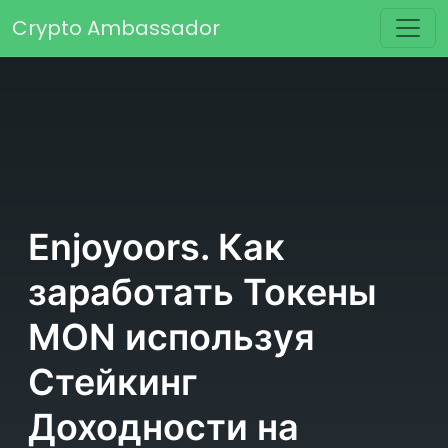
Перейти к содержимому
Crypto Ambassador
Основная навигация
Enjoyoors. Как
заработать Токены
MON используя
Стейкинг
Доходности на