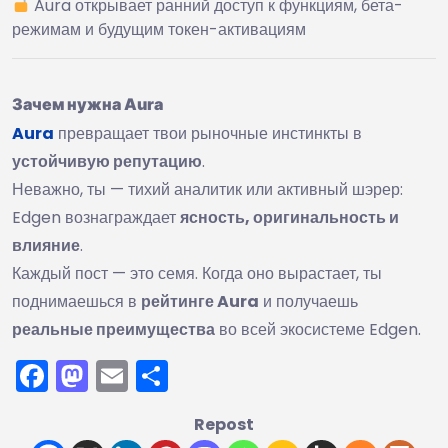
Aura открывает ранний доступ к функциям, бета-
режимам и будущим токен-активациям
Зачем нужна Aura
Aura
превращает твои рыночные инстинкты в
устойчивую репутацию
.
Неважно, ты — тихий аналитик или активный шэрер:
Edgen вознаграждает
ясность, оригинальность и
влияние
.
Каждый пост — это семя. Когда оно вырастает, ты
поднимаешься в
рейтинге Aura
и получаешь
реальные преимущества
во всей экосистеме Edgen.
Facebook
Mastodon
Email
Отправить
Repost