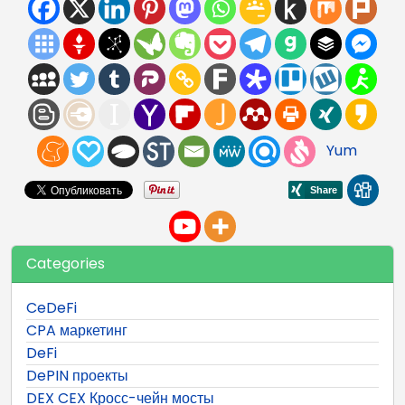
Yum
Categories
CeDeFi
CPA маркетинг
DeFi
DePIN проекты
DEX CEX Кросс-чейн мосты