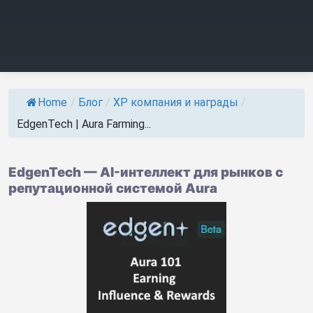
Home
/
Блог
/
ХР компания и награды
/
EdgenTech | Aura Farming...
EdgenTech — AI-интеллект для рынков с
репутационной системой Aura