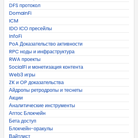
DFS протокол
DomainFi
ICM
IDO ICO пресейлы
InfoFi
PoA Доказательство активности
RPC ноды и инфраструктура
RWA проекты
SocialFi и монетизация контента
Web3 игры
ZK и OP доказательства
Айдропы ретродропы и теснеты
Акции
Аналитические инструменты
Аптос Блокчейн
Бета доступ
Блокчейн-оракулы
Вайтлист