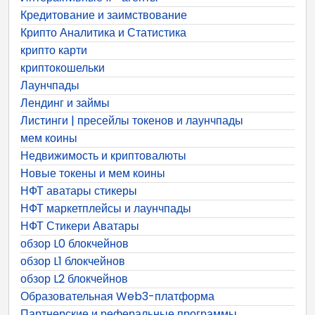
Кредитование и заимствование
Крипто Аналитика и Статистика
крипто карти
криптокошельки
Лаунчпады
Лендинг и займы
Листинги | пресейлы токенов и лаунчпады
мем коины
Недвижимость и криптовалюты
Новые токены и мем коины
НФТ аватары стикеры
НФТ маркетплейсы и лаунчпады
НФТ Стикери Аватары
обзор L0 блокчейнов
обзор L1 блокчейнов
обзор L2 блокчейнов
Образовательная Web3-платформа
Партнерские и реферальные программы