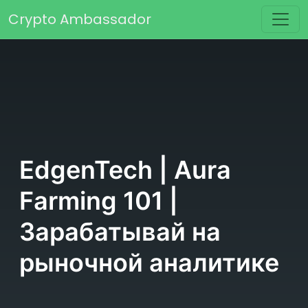
Перейти к содержимому
Crypto Ambassador
Основная навигация
EdgenTech | Aura
Farming 101 |
Зарабатывай на
рыночной аналитике