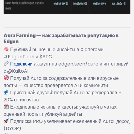
Aura Farming — как зарабатывать репутацию в
Edgen
Публикуй рыночные инсайты в X с тегами
#EdgenTech и $BTC
Подключи
аккаунт на edgen.tech/aura и интегрируй
с @KaitoAI
Получай Aura за содержательные или вирусные
посты — качество проверяется AI и комьюнити
Приглашай друзей: получай Aura за рефералов +
20% от их очков
Ежедневные чекины и квесты: участвуй в чатах,
оценивай посты, публикуй апдейты
Подписка PRO увеличивает ежедневный Aura-доход
(DYOR)