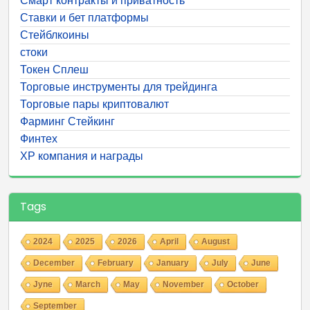
Смарт контракты и приватность
Ставки и бет платформы
Стейблкоины
стоки
Токен Сплеш
Торговые инструменты для трейдинга
Торговые пары криптовалют
Фарминг Стейкинг
Финтех
ХР компания и награды
Tags
2024
2025
2026
April
August
December
February
January
July
June
Jyne
March
May
November
October
September