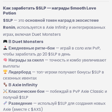
Как заработать $SLP — награды Smooth Love
Potion
$SLP
— это
основной токен наград в экосистеме
Ronin
, используется в Axie Infinity и интегрированных
играх, включая Duet Monsters
В Duet Monsters
Ежедневные ритм-бои
— играй в соло или PvP,
чтобы заработать до 20 $SLP в день
Награды за скилл
— точность и комбо увеличивают
выплаты
Лидерборд
— топ-игроки получают бонусы $SLP в
сезонных ивентах
В Axie Infinity
Классические бои
— побеждай в PvP Axie Classic и
получай $SLP
Разведение
— используй $SLP для создания новых
Axie (вместе с $AXS)