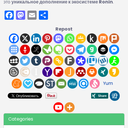
это
уникальное дополнение к экосистеме Ronin
.
Facebook
Mastodon
Email
Отправить
Repost
Yum
Categories