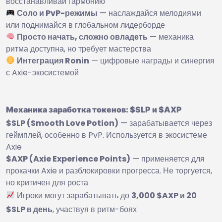
восстанавливай гармонию
Соло и PvP-режимы
— наслаждайся мелодиями
или поднимайся в глобальном лидерборде
Просто начать, сложно овладеть
— механика
ритма доступна, но требует мастерства
Интеграция Ronin
— цифровые награды и синергия
с Axie-экосистемой
Механика заработка токенов: $SLP и $AXP
$SLP (Smooth Love Potion)
— зарабатывается через
геймплей, особенно в PvP. Используется в экосистеме
Axie
$AXP (Axie Experience Points)
— применяется для
прокачки Axie и разблокировки прогресса. Не торгуется,
но критичен для роста
Игроки могут зарабатывать до
3,000 $AXP и 20
$SLP в день
, участвуя в ритм-боях