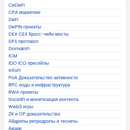
CeDeFi
CPA маркетинг
DeFi
DePIN проекты
DEX CEX Кросс-чейн мосты
DFS протокол
DomainFi
ICM
IDO ICO пресейлы
InfoFi
PoA Доказательство активности
RPC ноды и инфраструктура
RWA проекты
SocialFi и монетизация контента
Web3 игры
ZK и OP доказательства
Айдропы ретродропы и теснеты
Акции