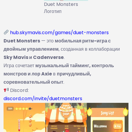
Duet Monsters
Логотип
hub.skymavis.com/games/duet-monsters
Duet Monsters
— это
мобильная ритм-игра с
двойным управлением
, созданная в коллаборации
Sky Mavis и Cadenverse
.
Игра сочетает
музыкальный тайминг, контроль
монстров и лор Axie
в
причудливый,
соревновательный опыт
.
Discord:
discord.com/invite/duetmonsters