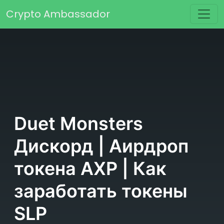
Перейти к содержимому
Crypto Ambassador
Основная навигация
Duet Monsters
Дискорд | Аирдроп
токена AXP | Как
заработать токены
SLP