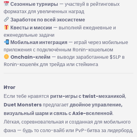
Сезонные турниры
— участвуй в рейтинговых
форматах для увеличенных наград
Заработок по всей экосистеме
Квесты и миссии
— выполняй ежедневные и
еженедельные задачи
Мобильная интеграция
— играй через мобильные
приложения с подключённым Ronin-кошельком
Onchain-клейм
— выводи заработанные $SLP в
Ronin-кошелёк для трейда или стейкинга
Итог
Если тебе нравятся
ритм-игры с twist-механикой
,
Duet Monsters
предлагает
двойное управление,
визуальный шарм и связь с Axie-вселенной
.
Лёгкая, соревновательная и созданная для мобильного
фана — будь то соло-вайб или PvP-битва за лидерборд,