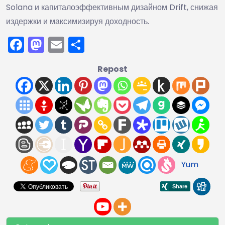
Solana и капиталоэффективным дизайном Drift, снижая
издержки и максимизируя доходность.
Facebook
Mastodon
Email
Отправить
Repost
Yum