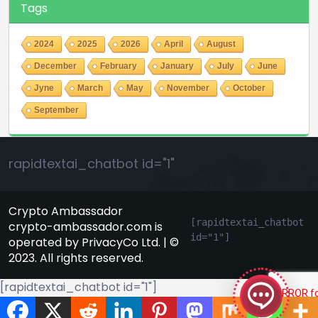
Tags
2024
2025
2026
April
August
December
February
January
July
June
Jyne
March
May
November
October
September
rapidtextai_chatbot id="1"
Crypto Ambassador
[rapidtextai_chatbot 
crypto-ambassador.com is
id="1"]
operated by PrivacyCo Ltd. | ©
GeekyBot
2023. All rights reserved.
онлайн
[rapidtextai_chatbot id="1"]