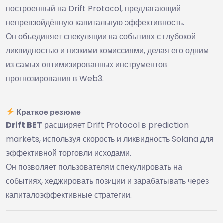
построенный на Drift Protocol, предлагающий
непревзойдённую капитальную эффективность.
Он объединяет спекуляции на событиях с глубокой
ликвидностью и низкими комиссиями, делая его одним
из самых оптимизированных инструментов
прогнозирования в Web3.
Краткое резюме
Drift BET
расширяет Drift Protocol в prediction
markets, используя скорость и ликвидность Solana для
эффективной торговли исходами.
Он позволяет пользователям спекулировать на
событиях, хеджировать позиции и зарабатывать через
капиталоэффективные стратегии.