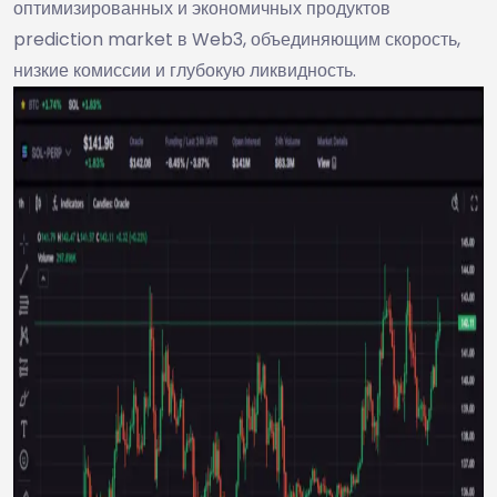
оптимизированных и экономичных продуктов
prediction market в Web3, объединяющим скорость,
низкие комиссии и глубокую ликвидность.