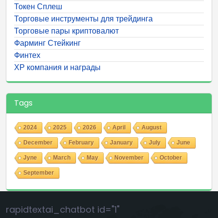
Токен Сплеш
Торговые инструменты для трейдинга
Торговые пары криптовалют
Фарминг Стейкинг
Финтех
ХР компания и награды
Tags
2024
2025
2026
April
August
December
February
January
July
June
Jyne
March
May
November
October
September
rapidtextai_chatbot id="1"