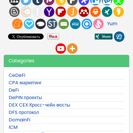
Yum
Categories
CeDeFi
CPA маркетинг
DeFi
DePIN проекты
DEX CEX Кросс-чейн мосты
DFS протокол
DomainFi
ICM