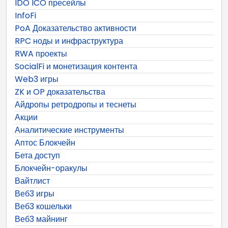
IDO ICO пресейлы
InfoFi
PoA Доказательство активности
RPC ноды и инфраструктура
RWA проекты
SocialFi и монетизация контента
Web3 игры
ZK и OP доказательства
Айдропы ретродропы и теснеты
Акции
Аналитические инструменты
Аптос Блокчейн
Бета доступ
Блокчейн-оракулы
Вайтлист
Веб3 игры
Веб3 кошельки
Веб3 майнинг