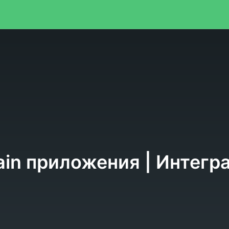
я
ain приложения | Интег