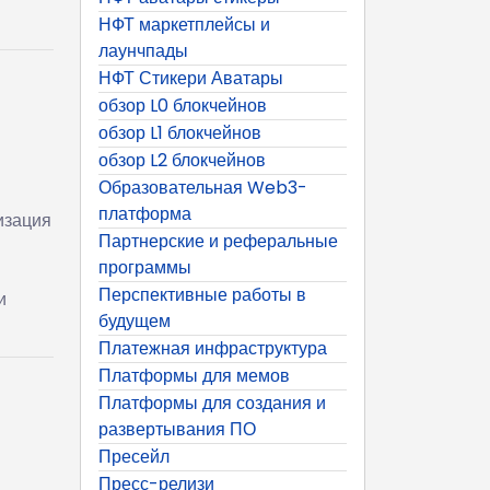
НФТ маркетплейсы и
лаунчпады
НФТ Стикери Аватары
обзор L0 блокчейнов
обзор L1 блокчейнов
обзор L2 блокчейнов
Образовательная Web3-
платформа
изация
Партнерские и реферальные
программы
Перспективные работы в
и
будущем
Платежная инфраструктура
Платформы для мемов
Платформы для создания и
развертывания ПО
Пресейл
Пресс-релизи