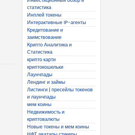
Инвестиционный обзор и
статистика
Инплей токены
Интерактивные IP-агенты
Кредитование и
заимствование
Крипто Аналитика и
Статистика
крипто карти
криптокошельки
Лаунчпады
Лендинг и займы
Листинги | пресейлы токенов
и лаунчпады
мем коины
Недвижимость и
криптовалюты
Новые токены и мем коины
НФТ аватары стикеры