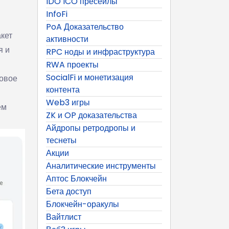
IDO ICO пресейлы
InfoFi
PoA Доказательство
кет
активности
я и
RPC ноды и инфраструктура
RWA проекты
SocialFi и монетизация
ровое
контента
Web3 игры
ём
ZK и OP доказательства
Айдропы ретродропы и
теснеты
Акции
Аналитические инструменты
Аптос Блокчейн
Бета доступ
Блокчейн-оракулы
Вайтлист