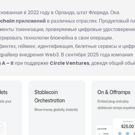
нованная в 2022 году в Орландо, штат Флорида. Она
‑chain приложений
в различных отраслях. Продуктовый па
ументы токенизации, проверяемые цифровые удостоверени
рировать технологии блокчейна в свои операции.
 финтех, гейминг, идентификация, билетные сервисы и циф
й драйвер внедрения Web3. В сентябре 2025 года компания
 A – II
при поддержке
Circle Ventures
, доведя общий объ