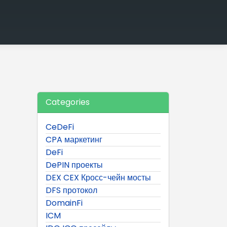
Categories
CeDeFi
CPA маркетинг
DeFi
DePIN проекты
DEX CEX Кросс-чейн мосты
DFS протокол
DomainFi
ICM