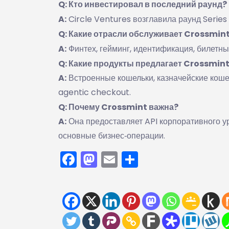
Q: Кто инвестировал в последний раунд?
A:
Circle Ventures возглавила раунд Series A
Q: Какие отрасли обслуживает Crossmin
A:
Финтех, гейминг, идентификация, билетны
Q: Какие продукты предлагает Crossmin
A:
Встроенные кошельки, казначейские кошел
agentic checkout.
Q: Почему Crossmint важна?
A:
Она предоставляет API корпоративного у
основные бизнес‑операции.
Facebook
Mastodon
Email
Отправить