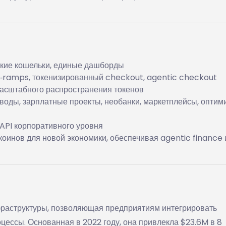
ские кошельки, единые дашборды
f‑ramps, токенизированный checkout, agentic checkout
асштабного распространения токенов
оды, зарплатные проекты, необанки, маркетплейсы, оптим
 API корпоративного уровня
оинов для новой экономики, обеспечивая agentic finance 
аструктуры, позволяющая предприятиям интегрировать
оцессы. Основанная в 2022 году, она привлекла $23.6M в 8