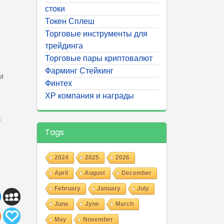
стоки
Токен Сплеш
Торговые инструменты для
трейдинга
Торговые пары криптовалют
Фарминг Стейкинг
и
Финтех
ХР компания и награды
в
Tags
2024
2025
2026
April
August
December
February
January
July
June
Jyne
March
May
November