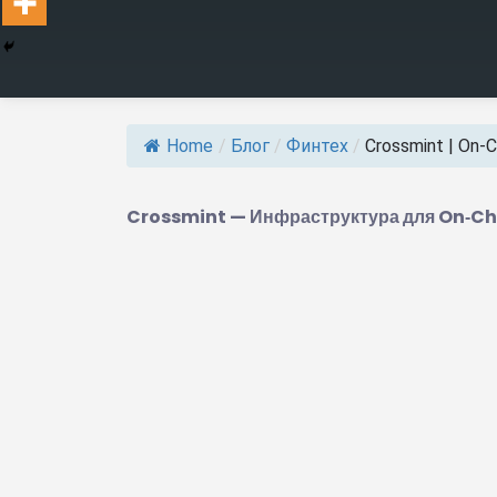
Home
/
Блог
/
Финтех
/
Crossmint | On‑C
Crossmint — Инфраструктура для On‑C