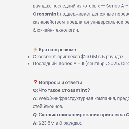
раундах, последний из которых — Series A –
Crossmint
поддерживает денежные перевод
казначейством, предлагая универсальное р
блокчейн‑технологии.
Краткое резюме
Crossmint привлекла $23.6M в 8 раундах.
Последний: Series A – II (сентябрь 2025, Cir
Вопросы и ответы
Q: Что такое Crossmint?
A:
Web3‑инфраструктурная компания, предо
стейблкоинов.
Q: Сколько финансирования привлекла 
A:
$23.6M в 8 раундах.