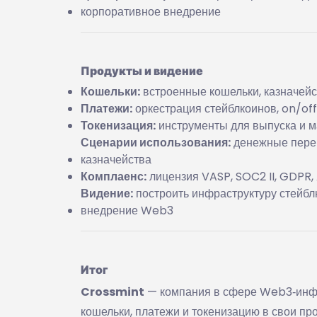
корпоративное внедрение
Продукты и видение
Кошельки:
встроенные кошельки, казначей
Платежи:
оркестрация стейблкоинов, on/of
Токенизация:
инструменты для выпуска и м
Сценарии использования:
денежные перев
казначейства
Комплаенс:
лицензия VASP, SOC2 II, GDPR,
Видение:
построить инфраструктуру стейблк
внедрение Web3
Итог
Crossmint
— компания в сфере Web3‑инфр
кошельки, платежи и токенизацию в свои пр