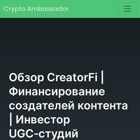
Перейти к содержимому
Crypto Ambassador
Основная навигация
Обзор CreatorFi |
Финансирование
создателей контента
| Инвестор
UGC‑студий