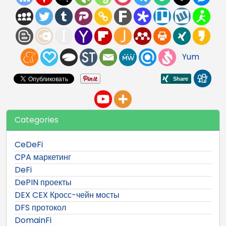
Yum
Categories
CeDeFi
CPA маркетинг
DeFi
DePIN проекты
DEX CEX Кросс-чейн мосты
DFS протокол
DomainFi