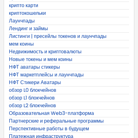
крипто карти
криптокошельки
Лаунчпады
Лендинг и займы
Листинги | пресейлы токенов и лаунчпады
мем коины
Недвижимость и криптовалюты
Новые токены и мем коины
НФТ аватары стикеры
НФТ маркетплейсы и лаунчпады
НФТ Стикери Аватары
обзор L0 блокчейнов
обзор L1 блокчейнов
обзор L2 блокчейнов
Образовательная Web3-платформа
Партнерские и реферальные программы
Перспективные работы в будущем
Платежная инфраструктура