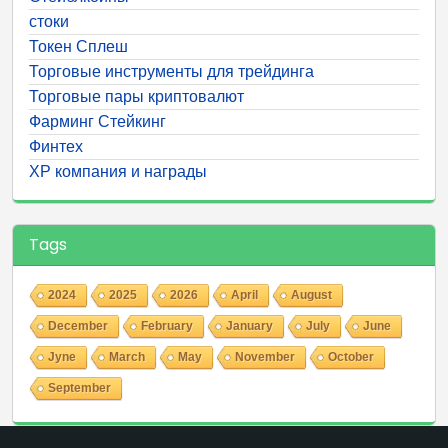
стоки
Токен Сплеш
Торговые инструменты для трейдинга
Торговые пары криптовалют
Фарминг Стейкинг
Финтех
ХР компания и награды
Tags
2024
2025
2026
April
August
December
February
January
July
June
Jyne
March
May
November
October
September