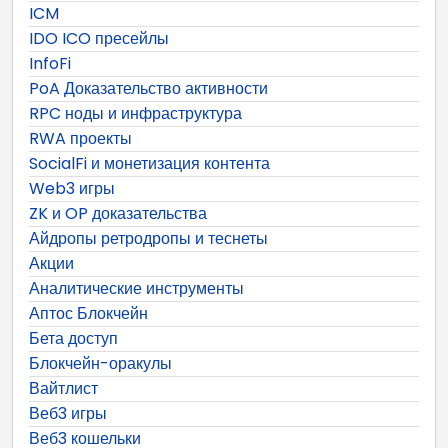
ICM
IDO ICO пресейлы
InfoFi
PoA Доказательство активности
RPC ноды и инфраструктура
RWA проекты
SocialFi и монетизация контента
Web3 игры
ZK и OP доказательства
Айдропы ретродропы и теснеты
Акции
Аналитические инструменты
Аптос Блокчейн
Бета доступ
Блокчейн-оракулы
Вайтлист
Веб3 игры
Веб3 кошельки