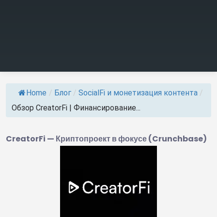
Home
/
Блог
/
SocialFi и монетизация контента
/
Обзор CreatorFi | Финансирование...
CreatorFi — Криптопроект в фокусе (Crunchbase)