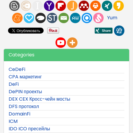
Yum
Categories
CeDeFi
CPA маркетинг
DeFi
DePIN проекты
DEX CEX Кросс-чейн мосты
DFS протокол
DomainFi
ICM
IDO ICO пресейлы