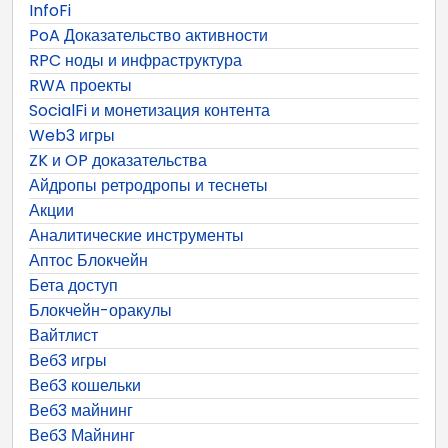
InfoFi
PoA Доказательство активности
RPC ноды и инфраструктура
RWA проекты
SocialFi и монетизация контента
Web3 игры
ZK и OP доказательства
Айдропы ретродропы и теснеты
Акции
Аналитические инструменты
Аптос Блокчейн
Бета доступ
Блокчейн-оракулы
Вайтлист
Веб3 игры
Веб3 кошельки
Веб3 майнинг
Веб3 Майнинг