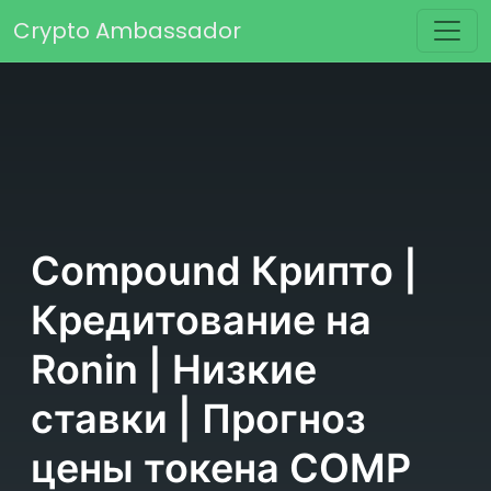
Перейти к содержимому
Crypto Ambassador
Основная навигация
Compound Крипто |
Кредитование на
Ronin | Низкие
ставки | Прогноз
цены токена COMP