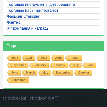
Торговые инструменты для трейдинга
Торговые пары криптовалют
Фарминг Стейкинг
Финтех
ХР компания и награды
Tags
2024
2025
2026
April
August
December
February
January
July
June
Jyne
March
May
November
October
September
rapidtextai_chatbot id="1"