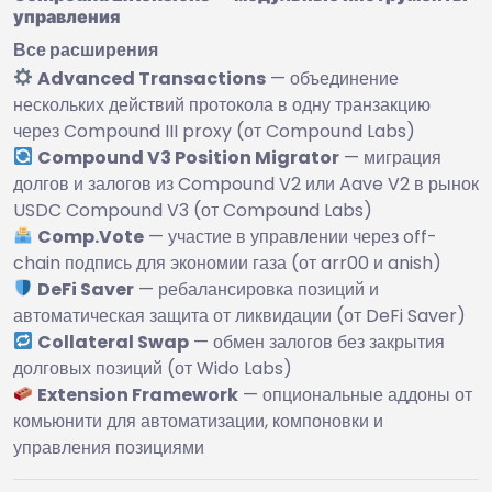
управления
Все расширения
Advanced Transactions
— объединение
нескольких действий протокола в одну транзакцию
через Compound III proxy (от Compound Labs)
Compound V3 Position Migrator
— миграция
долгов и залогов из Compound V2 или Aave V2 в рынок
USDC Compound V3 (от Compound Labs)
Comp.Vote
— участие в управлении через off-
chain подпись для экономии газа (от arr00 и anish)
DeFi Saver
— ребалансировка позиций и
автоматическая защита от ликвидации (от DeFi Saver)
Collateral Swap
— обмен залогов без закрытия
долговых позиций (от Wido Labs)
Extension Framework
— опциональные аддоны от
комьюнити для автоматизации, компоновки и
управления позициями