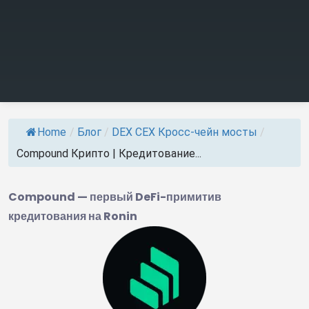
Home
/
Блог
/
DEX CEX Кросс-чейн мосты
/
Compound Крипто | Кредитование...
Compound — первый DeFi-примитив
кредитования на Ronin