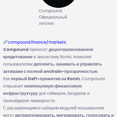
Compound
Официальный
логотип
compound.finance/markets
Compound
приносит
децентрализованное
кредитование
в экосистему Ronin, позволяя
пользователям
деплоить, занимать и управлять
активами с полной onchain-прозрачностью
.
Как
первый DeFi-примитив на Ronin
, Compound
открывает
компонуемую финансовую
инфраструктуру
для геймеров, билдеров и
провайдеров ликвидности.
С расширяющимся набором модулей пользователи
могут
автоматизировать, мигрировать, голосовать и