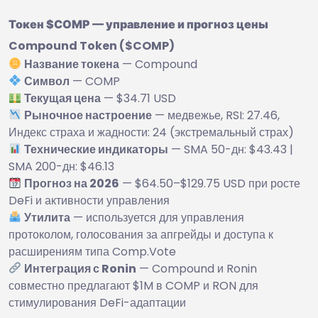
Токен $COMP — управление и прогноз цены
Compound Token ($COMP)
Название токена
— Compound
Символ
— COMP
Текущая цена
— $34.71 USD
Рыночное настроение
— медвежье, RSI: 27.46,
Индекс страха и жадности: 24 (экстремальный страх)
Технические индикаторы
— SMA 50-дн: $43.43 |
SMA 200-дн: $46.13
Прогноз на 2026
— $64.50–$129.75 USD при росте
DeFi и активности управления
Утилита
— используется для управления
протоколом, голосования за апгрейды и доступа к
расширениям типа Comp.Vote
Интеграция с Ronin
— Compound и Ronin
совместно предлагают $1M в COMP и RON для
стимулирования DeFi-адаптации