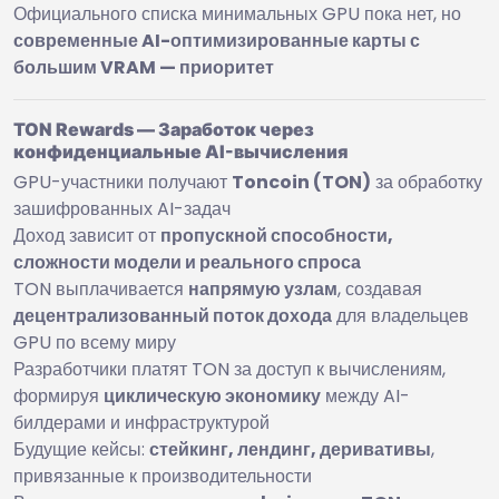
Официального списка минимальных GPU пока нет, но
современные AI-оптимизированные карты с
большим VRAM — приоритет
TON Rewards — Заработок через
конфиденциальные AI-вычисления
GPU-участники получают
Toncoin (TON)
за обработку
зашифрованных AI-задач
Доход зависит от
пропускной способности,
сложности модели и реального спроса
TON выплачивается
напрямую узлам
, создавая
децентрализованный поток дохода
для владельцев
GPU по всему миру
Разработчики платят TON за доступ к вычислениям,
формируя
циклическую экономику
между AI-
билдерами и инфраструктурой
Будущие кейсы:
стейкинг, лендинг, деривативы
,
привязанные к производительности