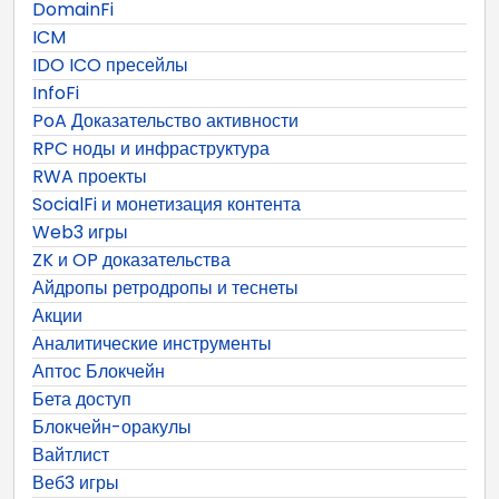
DomainFi
ICM
IDO ICO пресейлы
InfoFi
PoA Доказательство активности
RPC ноды и инфраструктура
RWA проекты
SocialFi и монетизация контента
Web3 игры
ZK и OP доказательства
Айдропы ретродропы и теснеты
Акции
Аналитические инструменты
Аптос Блокчейн
Бета доступ
Блокчейн-оракулы
Вайтлист
Веб3 игры