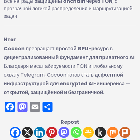
Все награды
защищены onchain через TON
, с
прозрачной логикой распределения и маршрутизацией
задач
Итог
Cocoon
превращает
простой GPU-ресурс
в
децентрализованный фундамент для приватного AI
.
Благодаря масштабируемости TON и глобальному
охвату Telegram, Cocoon готов стать
дефолтной
инфраструктурой для encrypted AI-инференса
—
открытой, защищённой и безграничной
.
Facebook
Mastodon
Email
Отправить
Repost