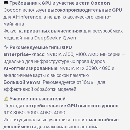
Требования к GPU и участие в сети Cocoon
Cocoon использует
высокопроизводительные GPU
для AI-inference, а не для классического крипто-
майнинга
Фокус на
приватных вычислениях
для ресурсоёмких
моделей типа DeepSeek и Qwen
Рекомендуемые типы GPU
Enterprise-класс
: NVIDIA A100, H100, AMD MI-серии —
идеально для инфраструктурных провайдеров
AI-оптимизированные
: NVIDIA RTX 3090, 4090 и
аналогичные карты с высокой памятью
Большой VRAM
: Рекомендуется от 16GB+ для
эффективной обработки моделей
Участие пользователей
Подходят
потребительские GPU высокого уровня
:
RTX 3080, 3090, 4080, 4090
Институциональные участники готовят
масштабные
деплойменты
для максимального аптайма