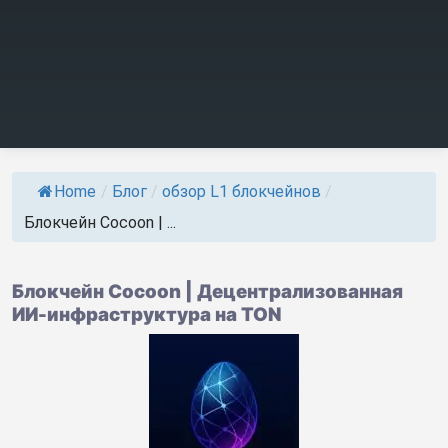
Home
/
Блог
/
обзор L1 блокчейнов
/
Блокчейн Cocoon | ...
Блокчейн Cocoon | Децентрализованная
ИИ-инфраструктура на TON