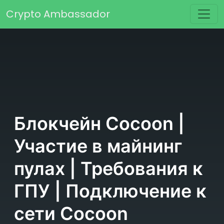
Перейти к содержимому
Crypto Ambassador
Основная навигация
Блокчейн Cocoon |
Участие в майнинг
пулах | Требования к
ГПУ | Подключение к
сети Cocoon