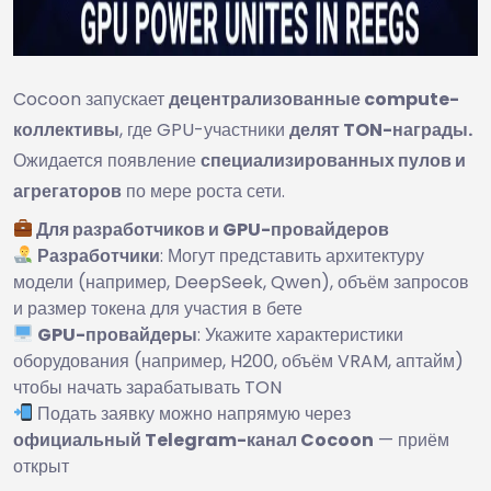
Cocoon запускает
децентрализованные compute-
коллективы
, где GPU-участники
делят TON-награды.
Ожидается появление
специализированных пулов и
агрегаторов
по мере роста сети.
Для разработчиков и GPU-провайдеров
Разработчики
: Могут представить архитектуру
модели (например, DeepSeek, Qwen), объём запросов
и размер токена для участия в бете
GPU-провайдеры
: Укажите характеристики
оборудования (например, H200, объём VRAM, аптайм)
чтобы начать зарабатывать TON
Подать заявку можно напрямую через
официальный Telegram-канал Cocoon
— приём
открыт