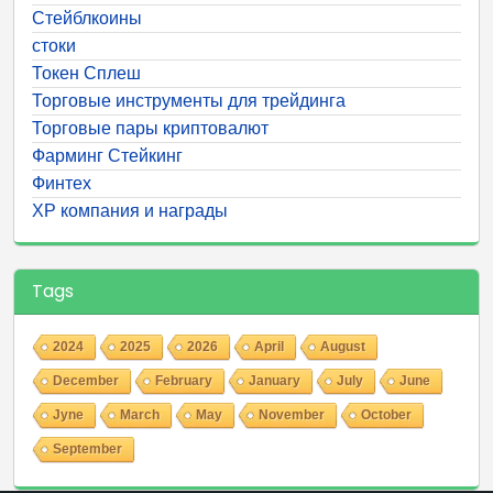
Стейблкоины
стоки
Токен Сплеш
Торговые инструменты для трейдинга
Торговые пары криптовалют
Фарминг Стейкинг
Финтех
ХР компания и награды
Tags
2024
2025
2026
April
August
December
February
January
July
June
Jyne
March
May
November
October
September