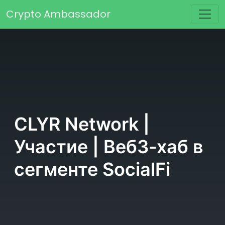
Перейти к содержимому
Crypto Ambassador
Основная навигация
CLYR Network |
Участие | Веб3-хаб в
сегменте SocialFi