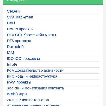
CeDeFi
CPA маркетинг
DeFi
DePIN проекты
DEX CEX Кросс-чейн мосты
DFS протокол
DomainFi
ICM
IDO ICO пресейлы
InfoFi
PoA Доказательство активности
RPC ноды и инфраструктура
RWA проекты
SocialFi и монетизация контента
Web3 игры
ZK и OP доказательства
Айдропы ретродропы и теснеты