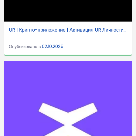
UR | Крипто-приложение | Активация UR Личности...
Опубликовано в
02.10.2025