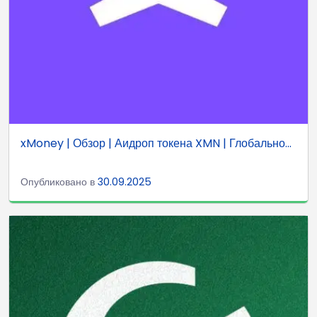
xMoney | Обзор | Аидроп токена XMN | Глобально...
Опубликовано в
30.09.2025