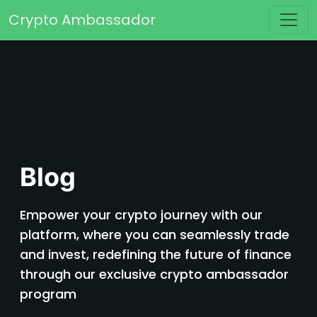
Перейти к содержимому
Crypto Ambassador
Основная навигация
Blog
Empower your crypto journey with our
platform, where you can seamlessly trade
and invest, redefining the future of finance
through our exclusive crypto ambassador
program