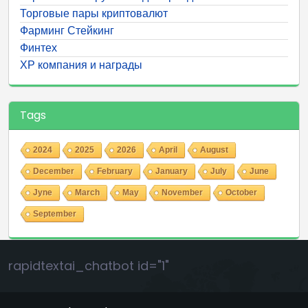
Торговые пары криптовалют
Фарминг Стейкинг
Финтех
ХР компания и награды
Tags
2024
2025
2026
April
August
December
February
January
July
June
Jyne
March
May
November
October
September
rapidtextai_chatbot id="1"