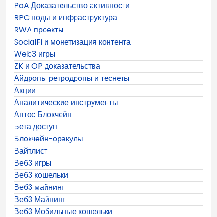
PoA Доказательство активности
RPC ноды и инфраструктура
RWA проекты
SocialFi и монетизация контента
Web3 игры
ZK и OP доказательства
Айдропы ретродропы и теснеты
Акции
Аналитические инструменты
Аптос Блокчейн
Бета доступ
Блокчейн-оракулы
Вайтлист
Веб3 игры
Веб3 кошельки
Веб3 майнинг
Веб3 Майнинг
Веб3 Мобильные кошельки