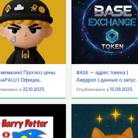
 мемкоин| Прогноз цены
BASE — адрес токена |
наPALU | Официа...
Аирдроп | данные о запус..
ликовано в
22.10.2025
Опубликовано в
15.09.2025