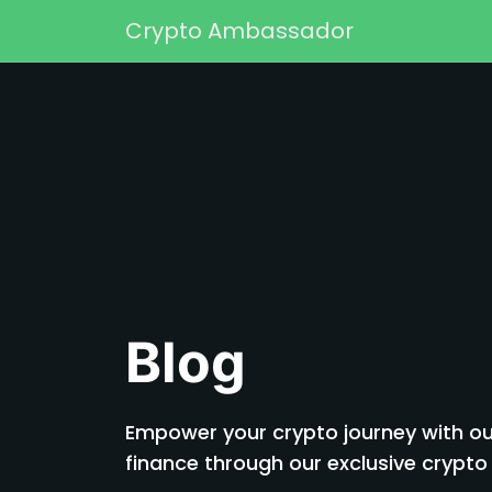
Перейти к содержимому
Crypto Ambassador
Основная навигаци
Blog
Empower your crypto journey with our
finance through our exclusive cryp