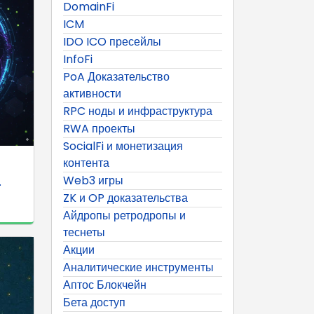
DomainFi
ICM
IDO ICO пресейлы
InfoFi
PoA Доказательство
активности
RPC ноды и инфраструктура
RWA проекты
SocialFi и монетизация
контента
Web3 игры
.
ZK и OP доказательства
Айдропы ретродропы и
теснеты
Акции
Аналитические инструменты
Аптос Блокчейн
Бета доступ