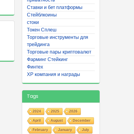
Ставки и бет платформы
Стейблкоины
стоки
Токен Сплеш
Торговые инструменты для
трейдинга
Торговые пары криптовалют
Фарминг Стейкинг
Финтех
ХР компания и награды
Tags
2024
2025
2026
April
August
December
February
January
July