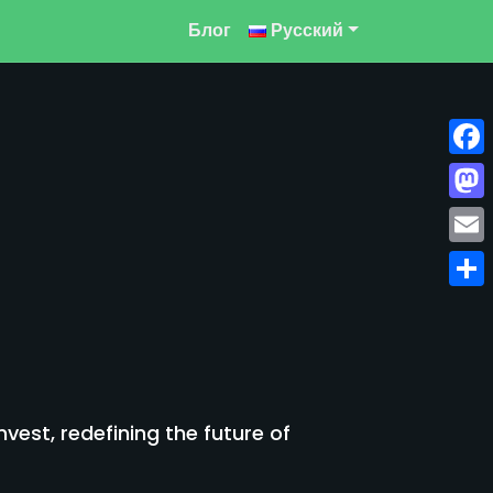
Блог
Русский
Face
Mast
Emai
Отпр
est, redefining the future of