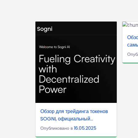
Обзо
самы
Опуб
Обзор для трейдинга токенов
SOGNI, официальный...
Опубликовано в
16.05.2025