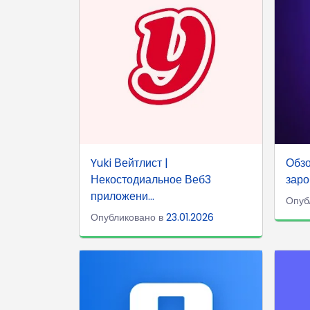
Yuki Вейтлист |
Обз
Некостодиальное Веб3
заро
приложени...
Опуб
Опубликовано в
23.01.2026