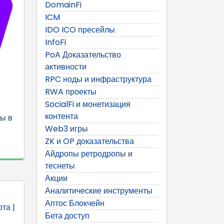
DomainFi
ICM
IDO ICO пресейлы
InfoFi
PoA Доказательство
активности
RPC ноды и инфраструктура
RWA проекты
SocialFi и монетизация
контента
ы в
Web3 игры
ZK и OP доказательства
Айдропы ретродропы и
теснеты
Акции
Аналитические инструменты
Аптос Блокчейн
та |
Бета доступ