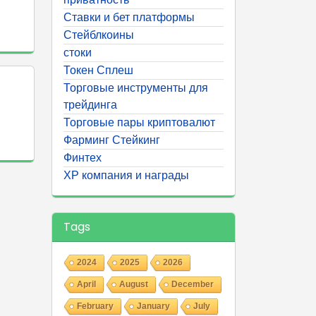
Ставки и бет платформы
Стейблкоины
стоки
Токен Сплеш
Торговые инструменты для
трейдинга
Торговые пары криптовалют
Фарминг Стейкинг
Финтех
ХР компания и награды
Tags
2024
2025
2026
April
August
December
February
January
July