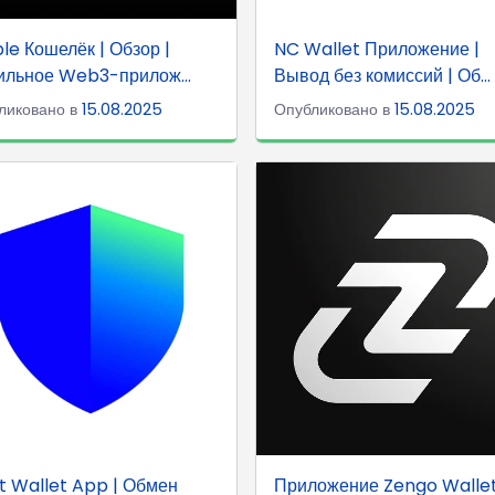
le Кошелёк | Обзор |
NC Wallet Приложение |
льное Web3-прилож...
Вывод без комиссий | Об...
ликовано в
15.08.2025
Опубликовано в
15.08.2025
t Wallet App | Обмен
Приложение Zengo Wallet