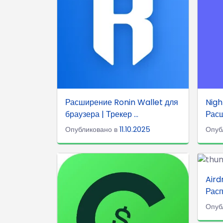
Расширение Ronin Wallet для
Nigh
браузера | Трекер ...
Расш
Опубликовано в
11.10.2025
Опуб
Aird
Расп
Опуб