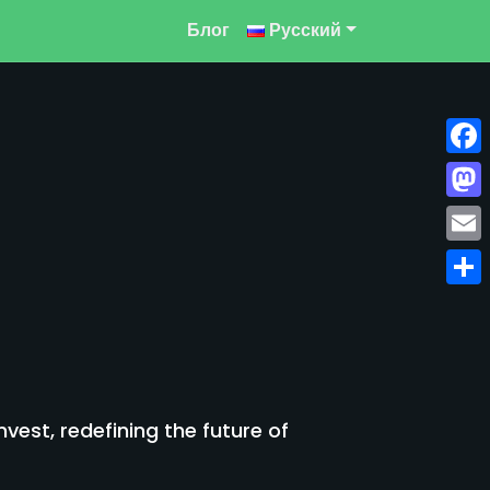
Блог
Русский
Face
Mast
Emai
Отпр
est, redefining the future of