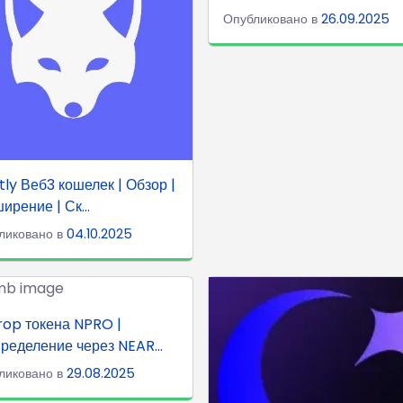
Опубликовано в
26.09.2025
tly Веб3 кошелек | Обзор |
ирение | Ск...
ликовано в
04.10.2025
rop токена NPRO |
ределение через NEAR...
ликовано в
29.08.2025