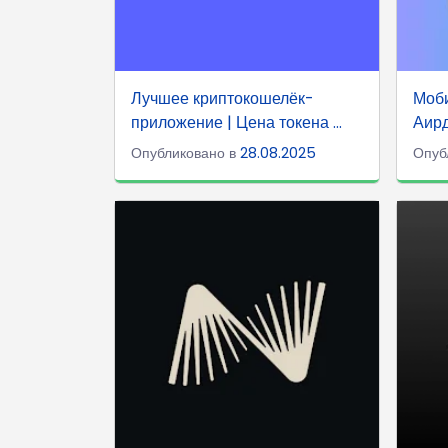
Лучшее криптокошелёк-
Моби
приложение | Цена токена ...
Аирд
Опубликовано в
28.08.2025
Опуб