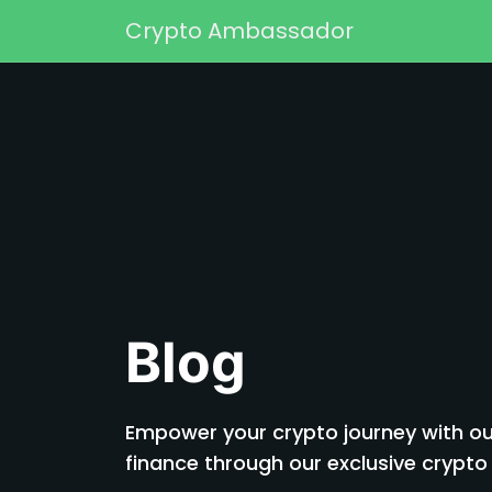
Перейти к содержимому
Crypto Ambassador
Основная навигаци
Blog
Empower your crypto journey with our
finance through our exclusive cryp