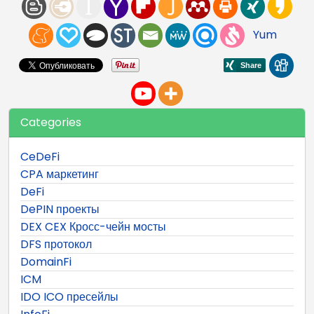
Yum
Categories
CeDeFi
CPA маркетинг
DeFi
DePIN проекты
DEX CEX Кросс-чейн мосты
DFS протокол
DomainFi
ICM
IDO ICO пресейлы