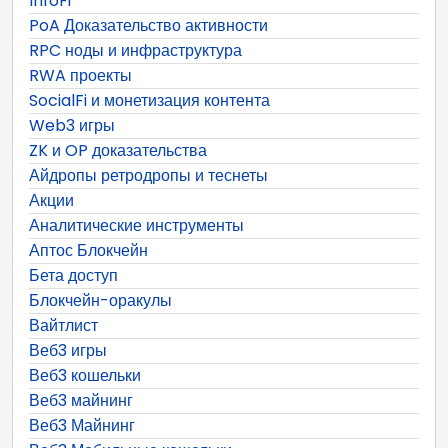
InfoFi
PoA Доказательство активности
RPC ноды и инфраструктура
RWA проекты
SocialFi и монетизация контента
Web3 игры
ZK и OP доказательства
Айдропы ретродропы и теснеты
Акции
Аналитические инструменты
Аптос Блокчейн
Бета доступ
Блокчейн-оракулы
Вайтлист
Веб3 игры
Веб3 кошельки
Веб3 майнинг
Веб3 Майнинг