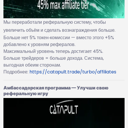
Мы переработали реферальную систему, чтобы
увеличить объём и сделать вознаграждения больше.
Больше нет 5% токен‑комиссии — вместо этого +5%
добавлено к уровням рефералов.
Максимальный уровень теперь достигает 45%.
Больше трейдеров = больше дохода. Система,
выгодная обеим сторонам.
Подробнее:
https://catapult.trade/turbo/affiliates
Амбассадорская программа — Улучши свою
реферальную игру