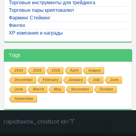
Торговые инструменты для трейдинга
Торговые пары криптовалют
Фарминг Стейкинг
Финтех
ХР компания и награды
Tags
2024
2025
2026
April
August
December
February
January
July
June
Jyne
March
May
November
October
September
rapidtextai_chatbot id="1"