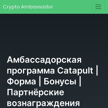
Перейти к содержимому
Crypto Ambassador
Основная навигация
Амбассадорская
программа Catapult |
Форма | Бонусы |
Партнёрские
вознаграждения