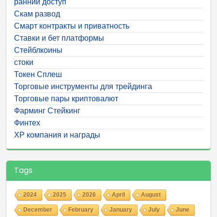
ранний доступ
Скам развод
Смарт контракты и приватность
Ставки и бет платформы
Стейблкоины
стоки
Токен Сплеш
Торговые инструменты для трейдинга
Торговые пары криптовалют
Фарминг Стейкинг
Финтех
ХР компания и награды
Tags
2024
2025
2026
April
August
December
February
January
July
June