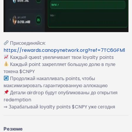
Присоединяйся:
https://rewards.canopynetwork.org?ref=7TC6GFM1
Каждый quest увеличивает твои loyalty points
Каждый point закрепляет большую долю в пуле
токена $CNPY
Продолжай накапливать points, чтобы
максимизировать гарантированную аллокацию
Детали airdrop будут опубликованы до открытия
redemption
⇒ Зарабатывай loyalty points $CNPY уже сегодня
Резюме