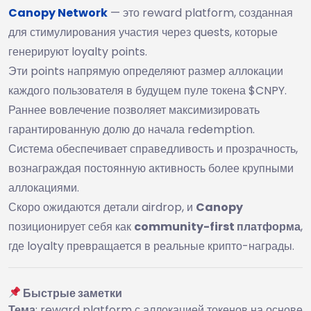
Canopy Network
— это reward platform, созданная
для стимулирования участия через quests, которые
генерируют loyalty points.
Эти points напрямую определяют размер аллокации
каждого пользователя в будущем пуле токена $CNPY.
Раннее вовлечение позволяет максимизировать
гарантированную долю до начала redemption.
Система обеспечивает справедливость и прозрачность,
вознаграждая постоянную активность более крупными
аллокациями.
Скоро ожидаются детали airdrop, и
Canopy
позиционирует себя как
community-first платформа
,
где loyalty превращается в реальные крипто-награды.
Быстрые заметки
Тема
: reward platform с аллокацией токенов на основе