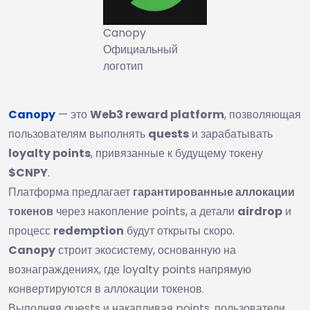
Canopy
Официальный
логотип
Canopy
— это
Web3 reward platform
, позволяющая
пользователям выполнять
quests
и зарабатывать
loyalty points
, привязанные к будущему токену
$CNPY
.
Платформа предлагает
гарантированные аллокации
токенов
через накопление points, а детали
airdrop
и
процесс
redemption
будут открыты скоро.
Canopy
строит экосистему, основанную на
вознаграждениях, где loyalty points напрямую
конвертируются в аллокации токенов.
Выполняя quests и накапливая points, пользователи