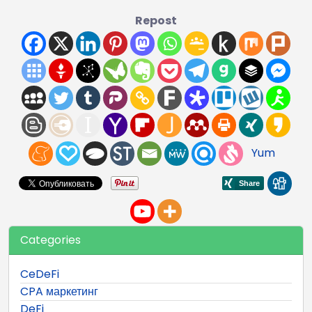
Repost
Yum
Categories
CeDeFi
CPA маркетинг
DeFi