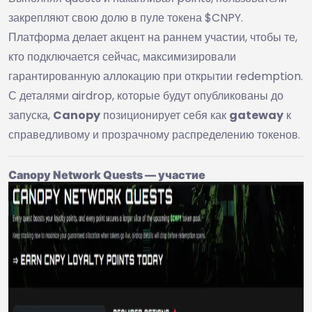
закрепляют свою долю в пуле токена $CNPY.
Платформа делает акцент на раннем участии, чтобы те,
кто подключается сейчас, максимизировали
гарантированную аллокацию при открытии redemption.
С деталями airdrop, которые будут опубликованы до
запуска,
Canopy
позиционирует себя как
gateway
к
справедливому и прозрачному распределению токенов.
Canopy Network Quests — участие