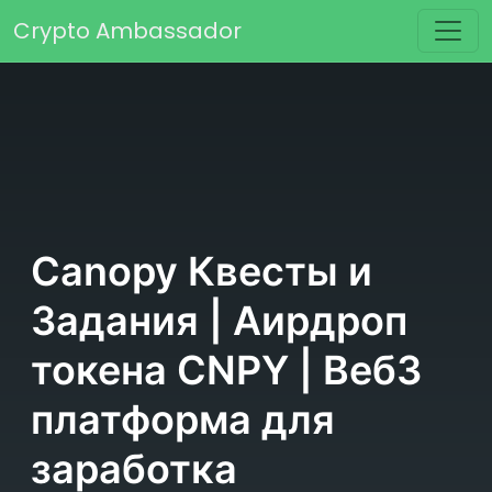
Перейти к содержимому
Crypto Ambassador
Основная навигация
Canopy Квесты и
Задания | Аирдроп
токена CNPY | Веб3
платформа для
заработка