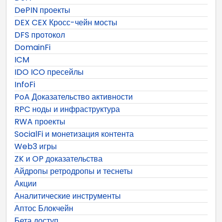
DePIN проекты
DEX CEX Кросс-чейн мосты
DFS протокол
DomainFi
ICM
IDO ICO пресейлы
InfoFi
PoA Доказательство активности
RPC ноды и инфраструктура
RWA проекты
SocialFi и монетизация контента
Web3 игры
ZK и OP доказательства
Айдропы ретродропы и теснеты
Акции
Аналитические инструменты
Аптос Блокчейн
Бета доступ