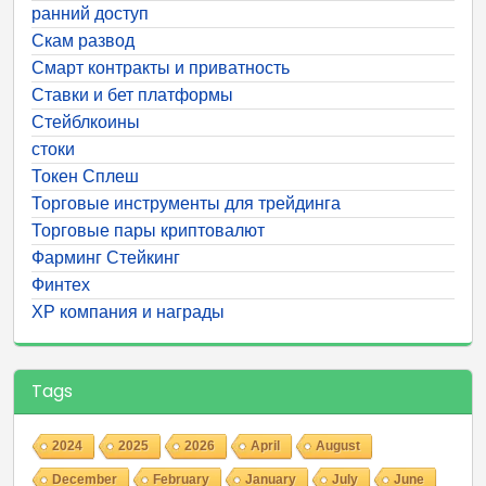
ранний доступ
Скам развод
Смарт контракты и приватность
Ставки и бет платформы
Стейблкоины
стоки
Токен Сплеш
Торговые инструменты для трейдинга
Торговые пары криптовалют
Фарминг Стейкинг
Финтех
ХР компания и награды
Tags
2024
2025
2026
April
August
December
February
January
July
June