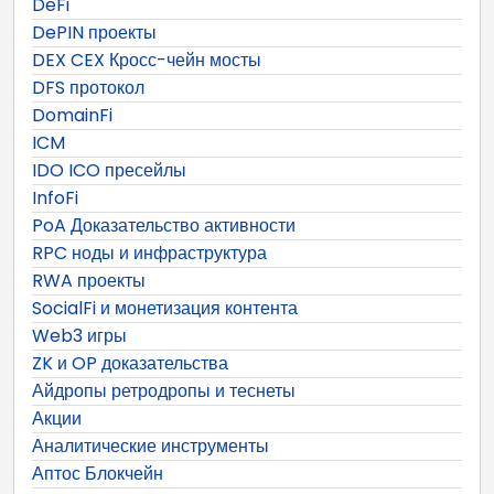
DeFi
DePIN проекты
DEX CEX Кросс-чейн мосты
DFS протокол
DomainFi
ICM
IDO ICO пресейлы
InfoFi
PoA Доказательство активности
RPC ноды и инфраструктура
RWA проекты
SocialFi и монетизация контента
Web3 игры
ZK и OP доказательства
Айдропы ретродропы и теснеты
Акции
Аналитические инструменты
Аптос Блокчейн