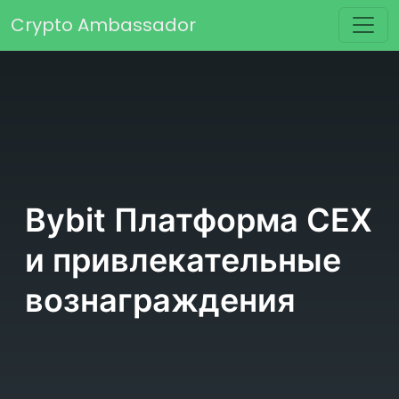
Перейти к содержимому
Crypto Ambassador
Основная навигация
Bybit Платформа CEX
и привлекательные
вознаграждения