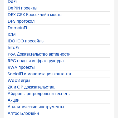
DeFi
DePIN проекты
DEX CEX Кросс-чейн мосты
DFS протокол
DomainFi
ICM
IDO ICO пресейлы
InfoFi
PoA Доказательство активности
RPC ноды и инфраструктура
RWA проекты
SocialFi и монетизация контента
Web3 игры
ZK и OP доказательства
Айдропы ретродропы и теснеты
Акции
Аналитические инструменты
Аптос Блокчейн