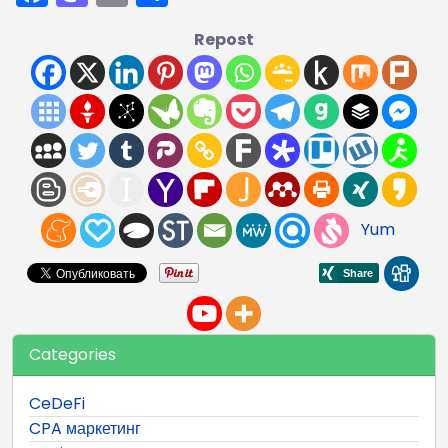
Repost
Yum
Categories
CeDeFi
CPA маркетинг