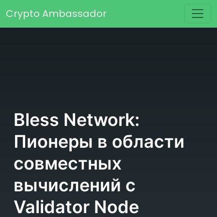
Перейти к содержимому
Crypto Ambassador
Основная навигация
Bless Network:
Пионеры в области
совместных
вычислений с
Validator Node