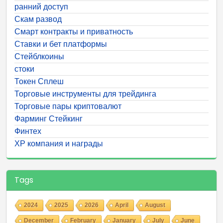
ранний доступ
Скам развод
Смарт контракты и приватность
Ставки и бет платформы
Стейблкоины
стоки
Токен Сплеш
Торговые инструменты для трейдинга
Торговые пары криптовалют
Фарминг Стейкинг
Финтех
ХР компания и награды
Tags
2024
2025
2026
April
August
December
February
January
July
June