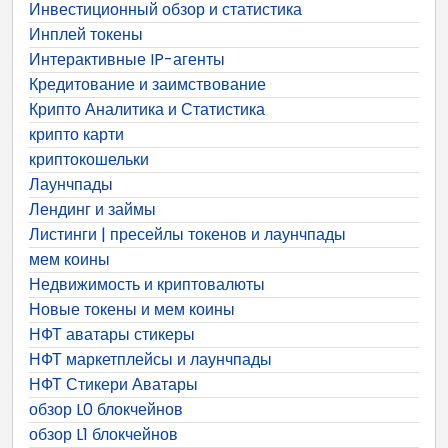
Инвестиционный обзор и статистика
Инплей токены
Интерактивные IP-агенты
Кредитование и заимствование
Крипто Аналитика и Статистика
крипто карти
криптокошельки
Лаунчпады
Лендинг и займы
Листинги | пресейлы токенов и лаунчпады
мем коины
Недвижимость и криптовалюты
Новые токены и мем коины
НФТ аватары стикеры
НФТ маркетплейсы и лаунчпады
НФТ Стикери Аватары
обзор L0 блокчейнов
обзор L1 блокчейнов